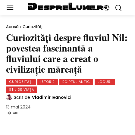
Acasă
Curiozităţi
Curiozităţi despre fluviul Nil:
povestea fascinantă a
fluviului care a creat o
civilizaţie măreaţă
CURIOZITĂŢI
ISTORIE
EGIPTUL ANTIC
LOCURI
STIL DE VIAŢĂ
Scris de
Vladimir Ivanovici
13 mai 2024
410