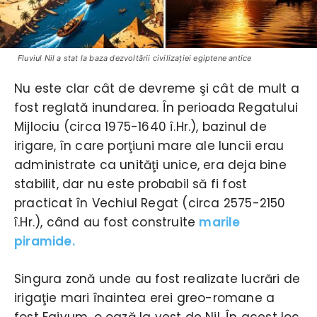
Fluviul Nil a stat la baza dezvoltării civilizaţiei egiptene antice
Nu este clar cât de devreme şi cât de mult a
fost reglată inundarea. În perioada Regatului
Mijlociu (circa 1975-1640 î.Hr.), bazinul de
irigare, în care porţiuni mare ale luncii erau
administrate ca unităţi unice, era deja bine
stabilit, dar nu este probabil să fi fost
practicat în Vechiul Regat (circa 2575-2150
î.Hr.), când au fost construite
marile
piramide.
Singura zonă unde au fost realizate lucrări de
irigaţie mari înaintea erei greo-romane a
fost Faiyum, o oază la vest de Nil. În acest loc,