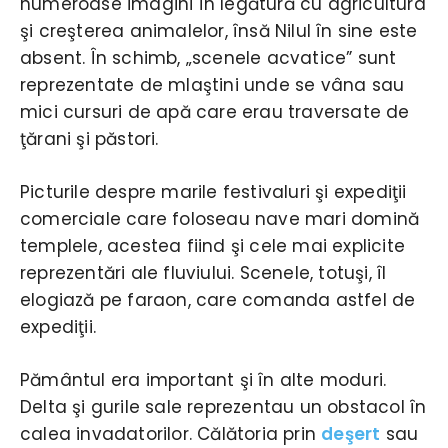
numeroase imagini în legătură cu agricultura
şi creşterea animalelor, însă Nilul în sine este
absent. În schimb, „scenele acvatice” sunt
reprezentate de mlaştini unde se vâna sau
mici cursuri de apă care erau traversate de
ţărani şi păstori.
Picturile despre marile festivaluri şi expediţii
comerciale care foloseau nave mari domină
templele, acestea fiind şi cele mai explicite
reprezentări ale fluviului. Scenele, totuşi, îl
elogiază pe faraon, care comanda astfel de
expediţii.
Pământul era important şi în alte moduri.
Delta şi gurile sale reprezentau un obstacol în
calea invadatorilor. Călătoria prin
deşert
sau