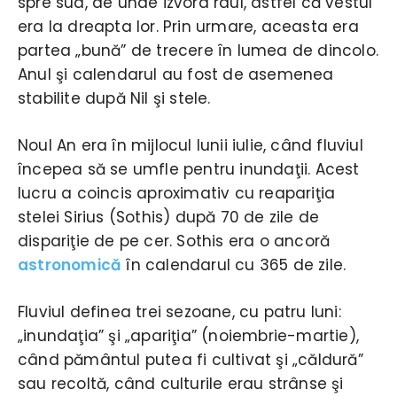
spre sud, de unde izvora râul, astfel că vestul
era la dreapta lor. Prin urmare, aceasta era
partea „bună” de trecere în lumea de dincolo.
Anul şi calendarul au fost de asemenea
stabilite după Nil şi stele.
Noul An era în mijlocul lunii iulie, când fluviul
începea să se umfle pentru inundaţii. Acest
lucru a coincis aproximativ cu reapariţia
stelei Sirius (Sothis) după 70 de zile de
dispariţie de pe cer. Sothis era o ancoră
astronomică
în calendarul cu 365 de zile.
Fluviul definea trei sezoane, cu patru luni:
„inundaţia” şi „apariţia” (noiembrie-martie),
când pământul putea fi cultivat şi „căldură”
sau recoltă, când culturile erau strânse şi