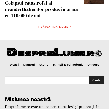
Colapsul catastrofal al
neanderthalienilor produs în urmă
cu 110.000 de ani
ÎNCĂRCAȚI MAI MULTE
Acasă
Oameni
Istorie
Ştiinţă & Tehnologie
Univers
Caută
Misiunea noastră
DespreLume.ro este un loc pentru curioşi şi pasionaţi, în