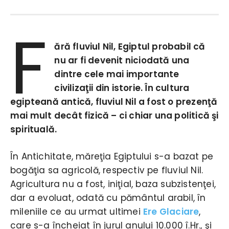
F
ără fluviul Nil, Egiptul probabil că
nu ar fi devenit niciodată una
dintre cele mai importante
civilizaţii din istorie. În cultura
egipteană antică, fluviul Nil a fost o prezenţă
mai mult decât fizică – ci chiar una politică şi
spirituală.
În Antichitate, măreţia Egiptului s-a bazat pe
bogăţia sa agricolă, respectiv pe fluviul Nil.
Agricultura nu a fost, iniţial, baza subzistenţei,
dar a evoluat, odată cu pământul arabil, în
mileniile ce au urmat ultimei
Ere Glaciare
,
care s-a încheiat în jurul anului 10.000 î.Hr., şi