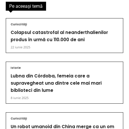
Pe aceeaşi temă
Curiozităţi
Colapsul catastrofal al neanderthalienilor
produs în urmă cu 110.000 de ani
22 iunie 2025
Istorie
Lubna din Córdoba, femeia care a
supravegheat una dintre cele mai mari
biblioteci din lume
8 iunie 2025
Curiozităţi
Un robot umanoid din China merge ca un om