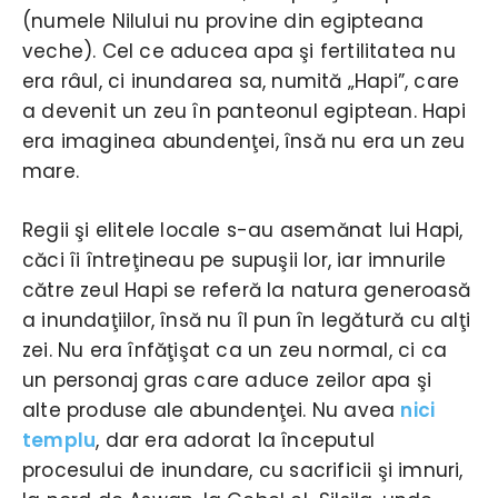
(numele Nilului nu provine din egipteana
veche). Cel ce aducea apa şi fertilitatea nu
era râul, ci inundarea sa, numită „Hapi”, care
a devenit un zeu în panteonul egiptean. Hapi
era imaginea abundenţei, însă nu era un zeu
mare.
Regii şi elitele locale s-au asemănat lui Hapi,
căci îi întreţineau pe supuşii lor, iar imnurile
către zeul Hapi se referă la natura generoasă
a inundaţiilor, însă nu îl pun în legătură cu alţi
zei. Nu era înfăţişat ca un zeu normal, ci ca
un personaj gras care aduce zeilor apa şi
alte produse ale abundenţei. Nu avea
nici
templu
, dar era adorat la începutul
procesului de inundare, cu sacrificii şi imnuri,