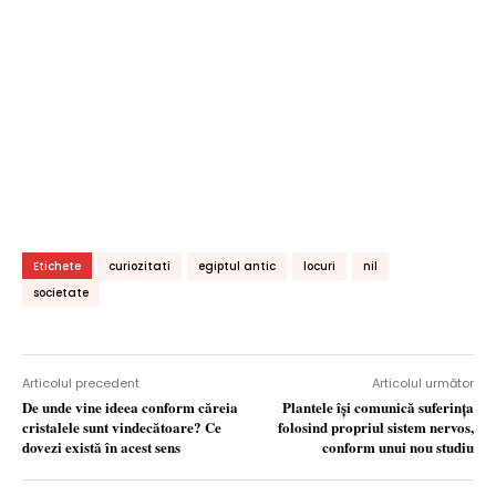
Etichete
curiozitati
egiptul antic
locuri
nil
societate
Articolul precedent
Articolul următor
De unde vine ideea conform căreia
Plantele își comunică suferința
cristalele sunt vindecătoare? Ce
folosind propriul sistem nervos,
dovezi există în acest sens
conform unui nou studiu