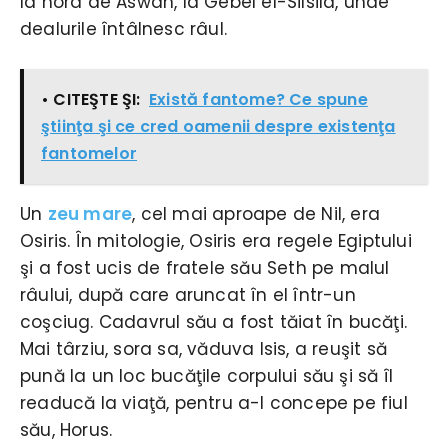
la nord de Aswan, la Gebel el-Silsila, unde
dealurile întâlnesc râul.
• CITEŞTE ŞI:
Există fantome? Ce spune
ştiinţa şi ce cred oamenii despre existenţa
fantomelor
Un
zeu mare
, cel mai aproape de Nil, era
Osiris. În mitologie, Osiris era regele Egiptului
şi a fost ucis de fratele său Seth pe malul
râului, după care aruncat în el într-un
coşciug. Cadavrul său a fost tăiat în bucăţi.
Mai târziu, sora sa, văduva Isis, a reuşit să
pună la un loc bucăţile corpului său şi să îl
readucă la viaţă, pentru a-l concepe pe fiul
său, Horus.