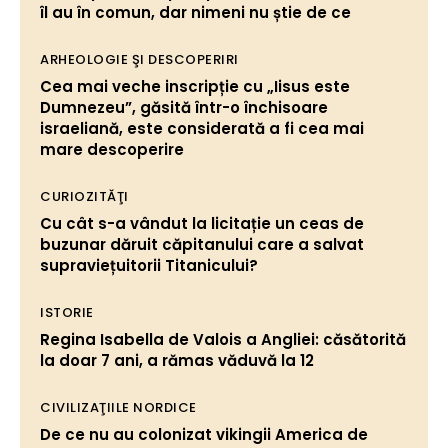
îl au în comun, dar nimeni nu știe de ce
ARHEOLOGIE ŞI DESCOPERIRI
Cea mai veche inscripție cu „Iisus este
Dumnezeu”, găsită într-o închisoare
israeliană, este considerată a fi cea mai
mare descoperire
CURIOZITĂŢI
Cu cât s-a vândut la licitație un ceas de
buzunar dăruit căpitanului care a salvat
supraviețuitorii Titanicului?
ISTORIE
Regina Isabella de Valois a Angliei: căsătorită
la doar 7 ani, a rămas văduvă la 12
CIVILIZAŢIILE NORDICE
De ce nu au colonizat vikingii America de