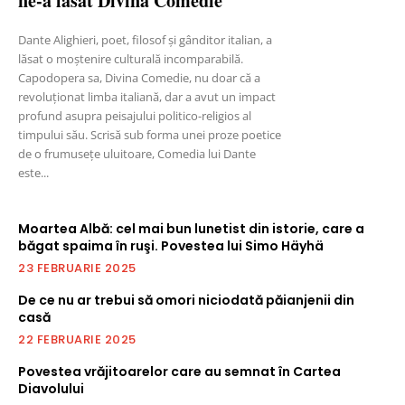
ne-a lăsat Divina Comedie
Dante Alighieri, poet, filosof și gânditor italian, a
lăsat o moștenire culturală incomparabilă.
Capodopera sa, Divina Comedie, nu doar că a
revoluționat limba italiană, dar a avut un impact
profund asupra peisajului politico-religios al
timpului său. Scrisă sub forma unei proze poetice
de o frumusețe uluitoare, Comedia lui Dante
este...
Moartea Albă: cel mai bun lunetist din istorie, care a
băgat spaima în ruşi. Povestea lui Simo Häyhä
23 FEBRUARIE 2025
De ce nu ar trebui să omori niciodată păianjenii din
casă
22 FEBRUARIE 2025
Povestea vrăjitoarelor care au semnat în Cartea
Diavolului