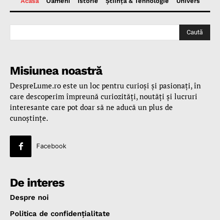
Acasă
Oameni
Istorie
Ştiinţă & Tehnologie
Univers
Caută
Misiunea noastră
DespreLume.ro este un loc pentru curioşi şi pasionaţi, în
care descoperim împreună curiozităţi, noutăţi şi lucruri
interesante care pot doar să ne aducă un plus de
cunoştinţe.
Facebook
De interes
Despre noi
Politica de confidenţialitate