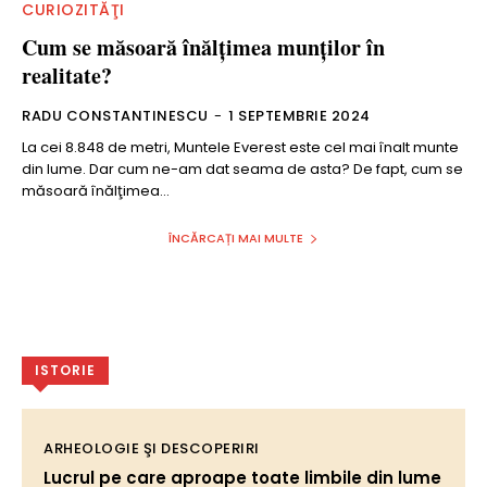
CURIOZITĂŢI
Cum se măsoară înălţimea munţilor în
realitate?
RADU CONSTANTINESCU
-
1 SEPTEMBRIE 2024
La cei 8.848 de metri, Muntele Everest este cel mai înalt munte
din lume. Dar cum ne-am dat seama de asta? De fapt, cum se
măsoară înălţimea...
ÎNCĂRCAȚI MAI MULTE
ISTORIE
ARHEOLOGIE ŞI DESCOPERIRI
Lucrul pe care aproape toate limbile din lume