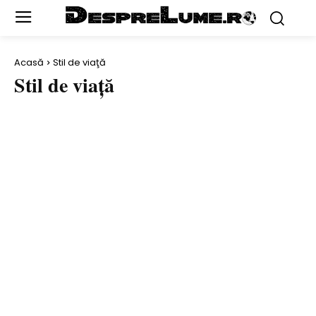
Acasă
Stil de viaţă
Stil de viaţă
ACTORI
AL DOILEA RĂZBOI MONDIAL
ANIMALE
ARHEOLOGIE ŞI DESCOPERIRI
ARTĂ
ARTIŞTI
AUTO
BANI & AFACERI
BĂTĂLII
BIZAR