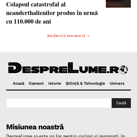
Colapsul catastrofal al
neanderthalienilor produs în urmă
cu 110.000 de ani
ÎNCĂRCAȚI MAI MULTE
Acasă
Oameni
Istorie
Ştiinţă & Tehnologie
Univers
Caută
Misiunea noastră
DespreLume.ro este un loc pentru curioşi şi pasionaţi, în