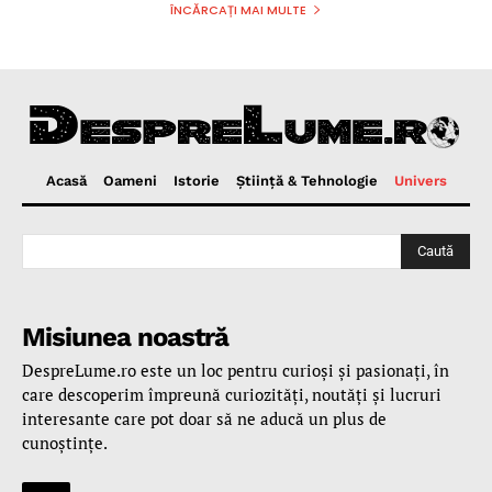
ÎNCĂRCAȚI MAI MULTE
Acasă
Oameni
Istorie
Ştiinţă & Tehnologie
Univers
Caută
Misiunea noastră
DespreLume.ro este un loc pentru curioşi şi pasionaţi, în
care descoperim împreună curiozităţi, noutăţi şi lucruri
interesante care pot doar să ne aducă un plus de
cunoştinţe.