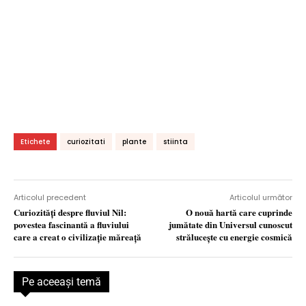
Etichete
curiozitati
plante
stiinta
Articolul precedent
Articolul următor
Curiozităţi despre fluviul Nil:
O nouă hartă care cuprinde
povestea fascinantă a fluviului
jumătate din Universul cunoscut
care a creat o civilizaţie măreaţă
strălucește cu energie cosmică
Pe aceeaşi temă