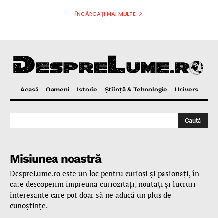
ÎNCĂRCAȚI MAI MULTE
Acasă
Oameni
Istorie
Ştiinţă & Tehnologie
Univers
Caută
Misiunea noastră
DespreLume.ro este un loc pentru curioşi şi pasionaţi, în
care descoperim împreună curiozităţi, noutăţi şi lucruri
interesante care pot doar să ne aducă un plus de
cunoştinţe.