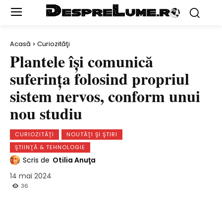
Acasă
Curiozităţi
Plantele își comunică
suferința folosind propriul
sistem nervos, conform unui
nou studiu
CURIOZITĂŢI
NOUTĂŢI ŞI ŞTIRI
ŞTIINŢĂ & TEHNOLOGIE
Scris de
Otilia Anuţa
14 mai 2024
36