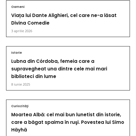
Oameni
Viața lui Dante Alighieri, cel care ne-a lăsat
Divina Comedie
3 aprilie 2026
Istorie
Lubna din Córdoba, femeia care a
supravegheat una dintre cele mai mari
biblioteci din lume
8 iunie 2025
Curiozităţi
Moartea Albă: cel mai bun lunetist din istorie,
care a băgat spaima în ruşi. Povestea lui Simo
Häyhä