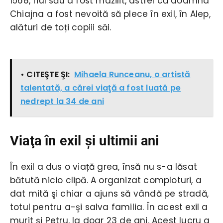
1568, fiul său a fost mazilit, astfel că doamna
Chiajna a fost nevoită să plece în exil, în Alep,
alături de toți copiii săi.
• CITEŞTE ŞI:
Mihaela Runceanu, o artistă
talentată, a cărei viaţă a fost luată pe
nedrept la 34 de ani
Viaţa în exil şi ultimii ani
În exil a dus o viață grea, însă nu s-a lăsat
bătută nicio clipă. A organizat comploturi, a
dat mită şi chiar a ajuns să vândă pe stradă,
totul pentru a-şi salva familia. În acest exil a
murit şi Petru, la doar 23 de ani. Acest lucru a