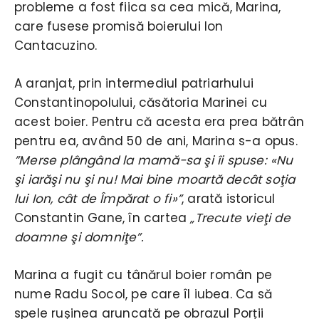
probleme a fost fiica sa cea mică, Marina,
care fusese promisă boierului Ion
Cantacuzino.
A aranjat, prin intermediul patriarhului
Constantinopolului, căsătoria Marinei cu
acest boier. Pentru că acesta era prea bătrân
pentru ea, având 50 de ani, Marina s-a opus.
”Merse plângând la mamă-sa şi îi spuse: «Nu
şi iarăşi nu şi nu! Mai bine moartă decât soţia
lui Ion, cât de Împărat o fi»”
, arată istoricul
Constantin Gane, în cartea
„Trecute vieţi de
doamne şi domniţe”.
Marina a fugit cu tânărul boier român pe
nume Radu Socol, pe care îl iubea. Ca să
spele rușinea aruncată pe obrazul Porții