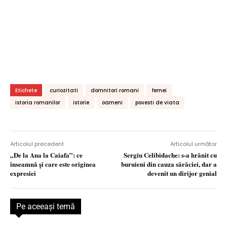
Etichete
curiozitati
domnitori romani
femei
istoria romanilor
istorie
oameni
povesti de viata
Articolul precedent
Articolul următor
„De la Ana la Caiafa”: ce
Sergiu Celibidache: s-a hrănit cu
înseamnă şi care este originea
buruieni din cauza sărăciei, dar a
expresiei
devenit un dirijor genial
Pe aceeaşi temă