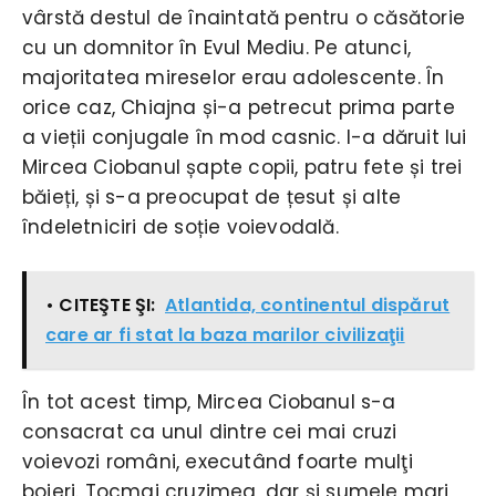
vârstă destul de înaintată pentru o căsătorie
cu un domnitor în Evul Mediu. Pe atunci,
majoritatea mireselor erau adolescente. În
orice caz, Chiajna și-a petrecut prima parte
a vieții conjugale în mod casnic. I-a dăruit lui
Mircea Ciobanul șapte copii, patru fete și trei
băieți, și s-a preocupat de țesut și alte
îndeletniciri de soție voievodală.
• CITEŞTE ŞI:
Atlantida, continentul dispărut
care ar fi stat la baza marilor civilizaţii
În tot acest timp, Mircea Ciobanul s-a
consacrat ca unul dintre cei mai cruzi
voievozi români, executând foarte mulţi
boieri. Tocmai cruzimea, dar și sumele mari