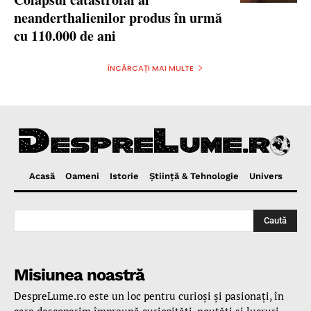
neanderthalienilor produs în urmă
cu 110.000 de ani
ÎNCĂRCAȚI MAI MULTE
Acasă
Oameni
Istorie
Ştiinţă & Tehnologie
Univers
Caută
Misiunea noastră
DespreLume.ro este un loc pentru curioşi şi pasionaţi, în
care descoperim împreună curiozităţi, noutăţi şi lucruri