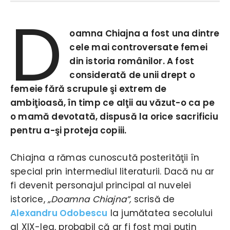
D
oamna Chiajna a fost una dintre
cele mai controversate femei
din istoria românilor. A fost
considerată de unii drept o
femeie fără scrupule şi extrem de
ambiţioasă, în timp ce alţii au văzut-o ca pe
o mamă devotată, dispusă la orice sacrificiu
pentru a-şi proteja copiii.
Chiajna a rămas cunoscută posterităţii în
special prin intermediul literaturii. Dacă nu ar
fi devenit personajul principal al nuvelei
istorice,
„Doamna Chiajna”,
scrisă de
Alexandru Odobescu
la jumătatea secolului
al XIX-lea, probabil că ar fi fost mai puțin