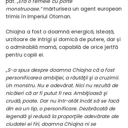
pat.
„Era o femeie cu pofte
monstruoase.”
mărturisea un agent european
trimis în Imperiul Otoman.
Chiajna a fost o doamnă energică, isteață,
urzitoare de intrigi și dornică de putere, dar și
o admirabilă mamă, capabilă de orice jertfă
pentru copiii ei.
„S-a spus despre doamna Chiajna că a fost
personificarea ambiţiei, a răutăţii şi a cruzimii.
Un monstru. Nu e adevărat. Nici nu rezultă de
nicăieri că ar fi putut fi rea. Ambiţioasă şi
crudă, poate. Dar nu într-atât încât să se facă
din ea un tip, o personificare. Dezbrăcată de
legendă şi redusă la proporţiile adevărate ale
ciudatei ei firi, doamna Chiajna ni se