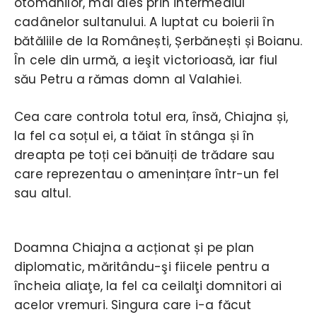
otomanilor, mai ales prin intermediul
cadânelor sultanului. A luptat cu boierii în
bătăliile de la Românești, Șerbănești și Boianu.
În cele din urmă, a ieşit victorioasă, iar fiul
său Petru a rămas domn al Valahiei.
Cea care controla totul era, însă, Chiajna și,
la fel ca soțul ei, a tăiat în stânga și în
dreapta pe toți cei bănuiți de trădare sau
care reprezentau o amenințare într-un fel
sau altul.
Doamna Chiajna a acționat și pe plan
diplomatic, măritându-şi fiicele pentru a
încheia aliaţe, la fel ca ceilalţi domnitori ai
acelor vremuri. Singura care i-a făcut