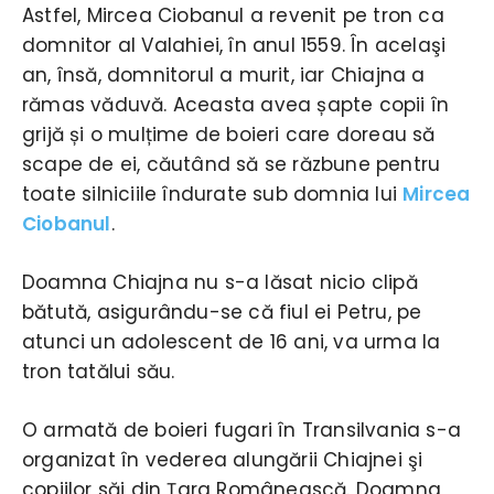
Astfel, Mircea Ciobanul a revenit pe tron ca
domnitor al Valahiei, în anul 1559. În acelaşi
an, însă, domnitorul a murit, iar Chiajna a
rămas văduvă. Aceasta avea șapte copii în
grijă și o mulțime de boieri care doreau să
scape de ei, căutând să se răzbune pentru
toate silniciile îndurate sub domnia lui
Mircea
Ciobanul
.
Doamna Chiajna nu s-a lăsat nicio clipă
bătută, asigurându-se că fiul ei Petru, pe
atunci un adolescent de 16 ani, va urma la
tron tatălui său.
O armată de boieri fugari în Transilvania s-a
organizat în vederea alungării Chiajnei şi
copiilor săi din Țara Românească. Doamna