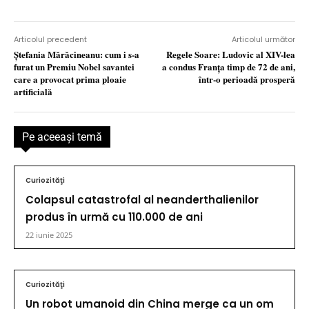
Articolul precedent
Articolul următor
Ştefania Mărăcineanu: cum i s-a
Regele Soare: Ludovic al XIV-lea
furat un Premiu Nobel savantei
a condus Franța timp de 72 de ani,
care a provocat prima ploaie
într-o perioadă prosperă
artificială
Pe aceeaşi temă
Curiozităţi
Colapsul catastrofal al neanderthalienilor
produs în urmă cu 110.000 de ani
22 iunie 2025
Curiozităţi
Un robot umanoid din China merge ca un om