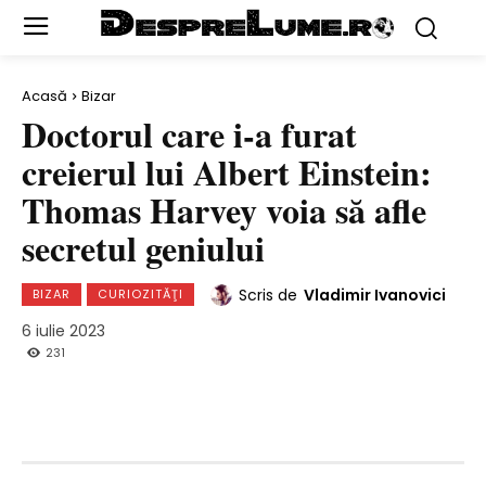
Acasă
Bizar
Doctorul care i-a furat
creierul lui Albert Einstein:
Thomas Harvey voia să afle
secretul geniului
Scris de
Vladimir Ivanovici
BIZAR
CURIOZITĂŢI
6 iulie 2023
231