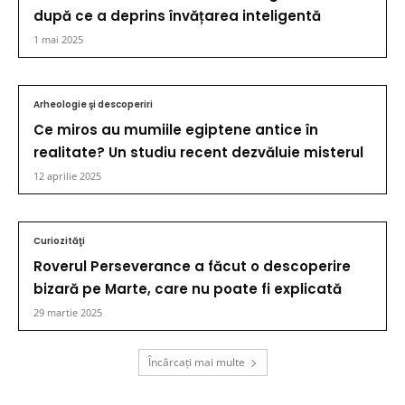
după ce a deprins învățarea inteligentă
1 mai 2025
Arheologie şi descoperiri
Ce miros au mumiile egiptene antice în
realitate? Un studiu recent dezvăluie misterul
12 aprilie 2025
Curiozităţi
Roverul Perseverance a făcut o descoperire
bizară pe Marte, care nu poate fi explicată
29 martie 2025
Încărcați mai multe