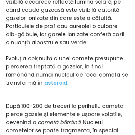
vizibilă deoarece reflectă lumina solară, pe
când coada gazoasă este vizibilă datorită
gazelor ionizate din care este alcătuită.
Particulele de praf dau aureolei o culoare
alb-gălbuie, iar gazele ionizate conferă cozii
o nuanță albăstruie sau verde.
Evoluția obișnuită a unei comete presupune
pierderea treptată a gazelor, în final
rămânând numai nucleul de rocă: cometa se
transformă în
asteroid.
După 100-200 de treceri la periheliu cometa
pierde gazele și elementele ușoare volatile,
devenind o
cometă bătrână
. Nucleul
cometelor se poate fragmenta, în special