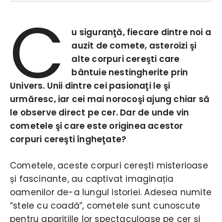
C
u siguranţă, fiecare dintre noi a
auzit de comete, asteroizi şi
alte corpuri cereşti care
bântuie nestingherite prin
Univers. Unii dintre cei pasionaţi le şi
urmăresc, iar cei mai norocoşi ajung chiar să
le observe direct pe cer. Dar de unde vin
cometele şi care este originea acestor
corpuri cereşti îngheţate?
Cometele, aceste corpuri cerești misterioase
și fascinante, au captivat imaginația
oamenilor de-a lungul istoriei. Adesea numite
“stele cu coadă”, cometele sunt cunoscute
pentru aparițiile lor spectaculoase pe cer și