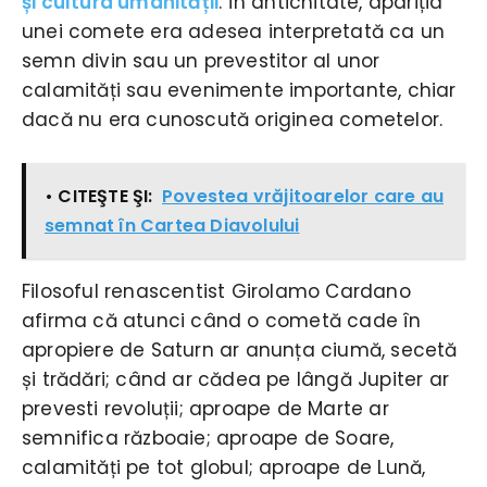
și cultura umanității
. În antichitate, apariția
unei comete era adesea interpretată ca un
semn divin sau un prevestitor al unor
calamități sau evenimente importante, chiar
dacă nu era cunoscută originea cometelor.
• CITEŞTE ŞI:
Povestea vrăjitoarelor care au
semnat în Cartea Diavolului
Filosoful renascentist Girolamo Cardano
afirma că atunci când o cometă cade în
apropiere de Saturn ar anunța ciumă, secetă
și trădări; când ar cădea pe lângă Jupiter ar
prevesti revoluții; aproape de Marte ar
semnifica războaie; aproape de Soare,
calamități pe tot globul; aproape de Lună,