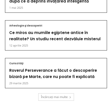
după ce a deprins învățarea inteligentă
1 mai 2025
Arheologie şi descoperiri
Ce miros au mumiile egiptene antice în
realitate? Un studiu recent dezvăluie misterul
12 aprilie 2025
Curiozităţi
Roverul Perseverance a făcut o descoperire
bizară pe Marte, care nu poate fi explicată
29 martie 2025
Încărcați mai multe