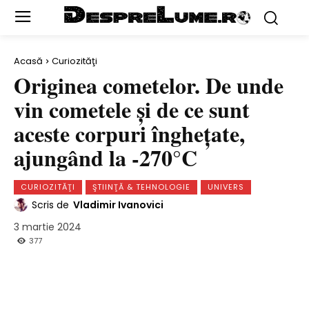
Acasă
Curiozităţi
Originea cometelor. De unde
vin cometele şi de ce sunt
aceste corpuri îngheţate,
ajungând la -270°C
CURIOZITĂŢI
ŞTIINŢĂ & TEHNOLOGIE
UNIVERS
Scris de
Vladimir Ivanovici
3 martie 2024
377