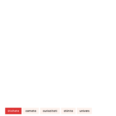
Etichete
cometa
curiozitati
stiinta
univers