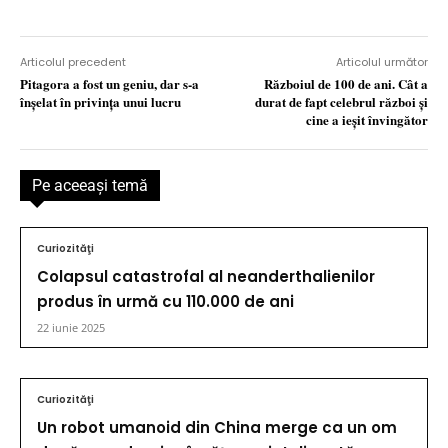
Articolul precedent
Articolul următor
Pitagora a fost un geniu, dar s-a
Războiul de 100 de ani. Cât a
înşelat în privinţa unui lucru
durat de fapt celebrul război şi
cine a ieşit învingător
Pe aceeaşi temă
Curiozităţi
Colapsul catastrofal al neanderthalienilor
produs în urmă cu 110.000 de ani
22 iunie 2025
Curiozităţi
Un robot umanoid din China merge ca un om