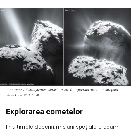
Cometa 67P/Churyumov–Gerasimenko, fotografiată de sonda spaţială
Rosetta în anul 2015
Explorarea cometelor
În ultimele decenii, misiuni spațiale precum