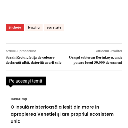
Etichete
brazilia
societate
Articolul precedent
Articolul următor
Sarah Rector, fetiţa de culoare
Oraşul subteran Derinkuyu, unde
declarată albă, datorită averii sale
puteau locui 30.000 de oameni
Pe aceeaşi temă
Curiozităţi
O insulă misterioasă a ieșit din mare în
apropierea Veneției și are propriul ecosistem
unic