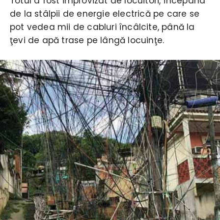
Totul a fost improvizat de locuitori, începând
de la stâlpii de energie electrică pe care se
pot vedea mii de cabluri încâlcite, până la
ţevi de apă trase pe lângă locuinţe.