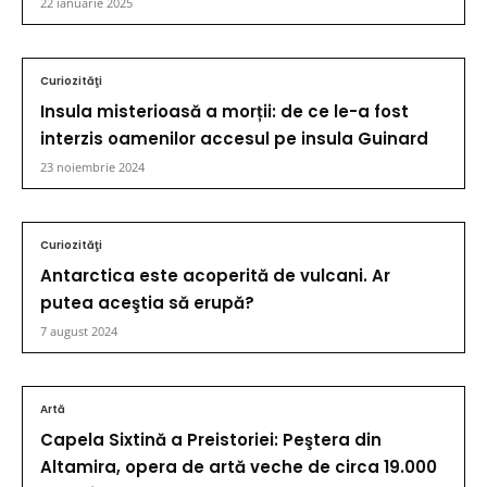
22 ianuarie 2025
Curiozităţi
Insula misterioasă a morții: de ce le-a fost
interzis oamenilor accesul pe insula Guinard
23 noiembrie 2024
Curiozităţi
Antarctica este acoperită de vulcani. Ar
putea aceştia să erupă?
7 august 2024
Artă
Capela Sixtină a Preistoriei: Peştera din
Altamira, opera de artă veche de circa 19.000