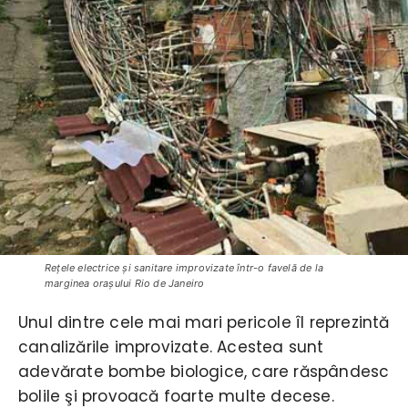
Reţele electrice şi sanitare improvizate într-o favelă de la
marginea oraşului Rio de Janeiro
Unul dintre cele mai mari pericole îl reprezintă
canalizările improvizate. Acestea sunt
adevărate bombe biologice, care răspândesc
bolile şi provoacă foarte multe decese.