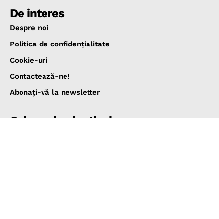
De interes
Despre noi
Politica de confidenţialitate
Cookie-uri
Contactează-ne!
Abonaţi-vă la newsletter
Cele mai noi articole
Viața lui Dante Alighieri, cel care ne-a lăsat Divina
Comedie
OAMENI
3 aprilie 2026
Ce este situl nuclear Fordo din Iran și de ce a fost
atacat de către SUA
NOUTĂŢI ŞI ŞTIRI
22 iunie 2025
Colapsul catastrofal al neanderthalienilor produs în
urmă cu 110.000 de ani