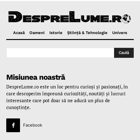
Acasă
Oameni
Istorie
Ştiinţă & Tehnologie
Univers
Caută
Misiunea noastră
DespreLume.ro este un loc pentru curioşi şi pasionaţi, în
care descoperim împreună curiozităţi, noutăţi şi lucruri
interesante care pot doar să ne aducă un plus de
cunoştinţe.
Facebook