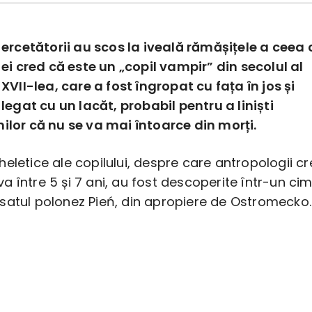
ercetătorii au scos la iveală rămășițele a ceea 
ei cred că este un „copil vampir” din secolul al
XVII-lea, care a fost îngropat cu fața în jos și
legat cu un lacăt, probabil pentru a liniști
ilor că nu se va mai întoarce din morți.
eletice ale copilului, despre care antropologii c
 între 5 și 7 ani, au fost descoperite într-un cimi
satul polonez Pień, din apropiere de Ostromecko.