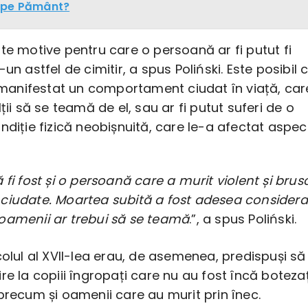
 pe Pământ?
te motive pentru care o persoană ar fi putut fi
un astfel de cimitir, a spus Poliński. Este posibil 
i manifestat un comportament ciudat în viață, car
ții să se teamă de el, sau ar fi putut suferi de o
ndiție fizică neobișnuită, care le-a afectat aspect
 fi fost și o persoană care a murit violent și brusc
ciudate. Moartea subită a fost adesea considera
oamenii ar trebui să se teamă
.”, a spus Poliński.
colul al XVII-lea erau, de asemenea, predispuși să
re la copiii îngropați care nu au fost încă botezaț
precum și oamenii care au murit prin înec.