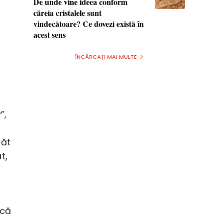
De unde vine ideea conform
căreia cristalele sunt
vindecătoare? Ce dovezi există în
acest sens
ÎNCĂRCAȚI MAI MULTE
r
”,
căt
t,
 că