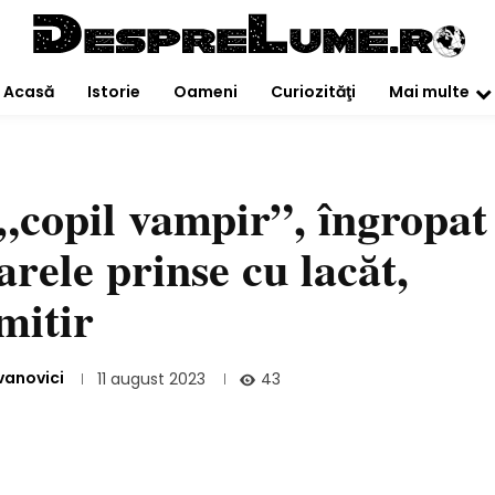
Acasă
Istorie
Oameni
Curiozităţi
Mai multe
 „copil vampir”, îngropat
oarele prinse cu lacăt,
mitir
vanovici
43
11 august 2023