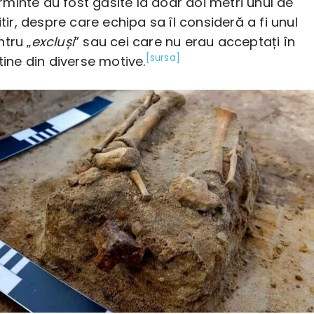
minte au fost găsite la doar doi metri unul de
itir, despre care echipa sa îl consideră a fi unul
tru „
excluși
” sau cei care nu erau acceptați în
[sursa]
știne din diverse motive.