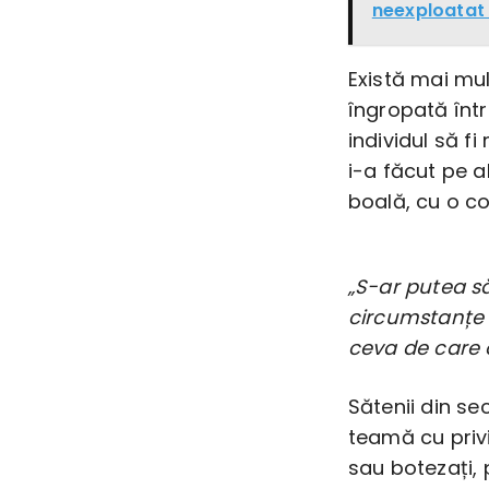
neexploatat
Există mai mul
îngropată într-
individul să f
i-a făcut pe al
boală, cu o co
„S-ar putea să
circumstanțe 
ceva de care 
Sătenii din se
teamă cu privi
sau botezați, 