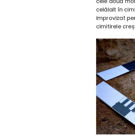
cele două mor
celălalt în cim
improvizat pen
cimitirele cre