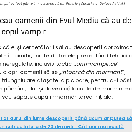
ampir” au fost găsite într-o necropolă din Polonia | Sursa foto: Dariusz Poliński
eau oamenii din Evul Mediu că au de
 copil vampir
s că el și cercetătorii săi au descoperit aproximat
e în cimitir, multe dintre ele prezentând tehnici 
eregulate, inclusiv tactici „
anti-vampirice
”
u a opri oamenii să se „
întoarcă din mormânt
”,
e triunghiulare atașate la picioare, pentru a-i păs
de pământ, dar și dovezi că locurile de morminte 
e sau săpate după înmormântarea inițială.
Tot aurul din lume descoperit până acum ar putea s
un cub cu latura de 23 de metri. Cât aur mai există