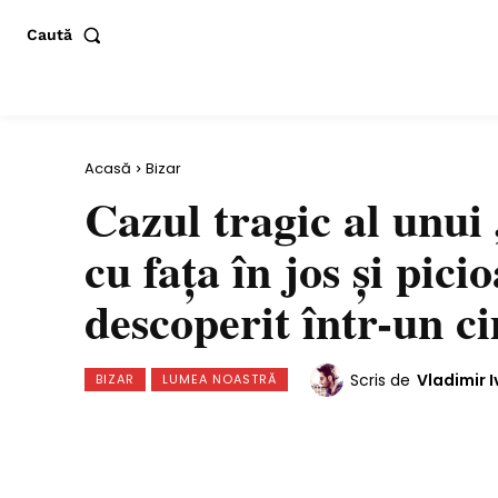
Caută
Acasă
Bizar
Cazul tragic al unui
cu fața în jos și pici
descoperit într-un ci
Scris de
Vladimir I
BIZAR
LUMEA NOASTRĂ
Distribuie