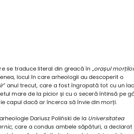
e se traduce literal din greacă în „
orașul morțilo
nea, locul în care arheologii au descoperit o
r
” anul trecut, care a fost îngropată tot cu un la
tul mare de la picior și cu o seceră întinsă pe gâ
ie capul dacă ar încerca să învie din morți.
arheologie Dariusz Poliński de la
Universitatea
rnic
, care a condus ambele săpături, a declarat