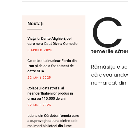
C
Noutăţi
Viața lui Dante Alighieri, cel
care ne-a lăsat Divina Comedie
3 APRILIE 2026
temerile săten
Ce este situl nuclear Fordo din
Rămășițele sch
Iran și de ce a fost atacat de
către SUA
că avea undeva
22 IUNIE 2025
nemarcat din 
Colapsul catastrofal al
neanderthalienilor produs în
urmă cu 110.000 de ani
22 IUNIE 2025
Lubna din Córdoba, femeia care
a supravegheat una dintre cele
mai mari biblioteci din lume