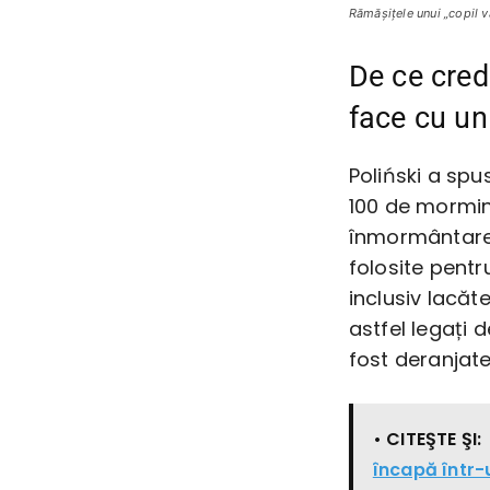
Rămăşiţele unui „copil v
De ce cred
face cu un
Poliński a spu
100 de mormint
înmormântare n
folosite pentr
inclusiv lacăt
astfel legați 
fost deranjat
• CITEŞTE ŞI:
încapă într-