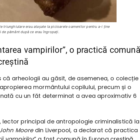
e triunghiulare erau atașate la picioarele oamenilor pentru a-i ține
ți de pământ după ce erau îngropați.
area vampirilor”, o practică comun
creștină
s că arheologii au găsit, de asemenea, o colecție
 apropierea mormântului copilului, precum și o
inată cu un făt determinat a avea aproximativ 6
, lector principal de antropologie criminalistică la
 John Moore
din Liverpool, a declarat că practica
i vampirilor
” a fost comună în Europa creștină,