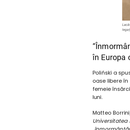
Lacăt
lega
”Înmormânt
în Europa 
Poliński a spu
oase libere în
femeie însărc
luni.
Matteo Borrini
Universitatea
„
înmormântări