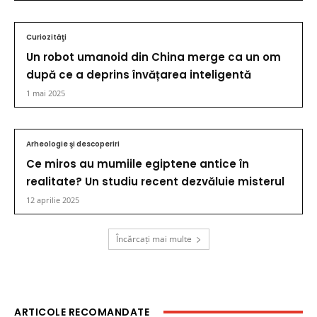
Curiozităţi
Un robot umanoid din China merge ca un om
după ce a deprins învățarea inteligentă
1 mai 2025
Arheologie şi descoperiri
Ce miros au mumiile egiptene antice în
realitate? Un studiu recent dezvăluie misterul
12 aprilie 2025
Încărcați mai multe
ARTICOLE RECOMANDATE