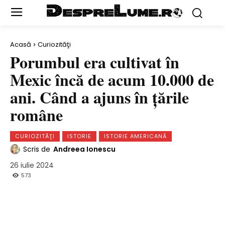
Acasă
Curiozităţi
Porumbul era cultivat în
Mexic încă de acum 10.000 de
ani. Când a ajuns în ţările
române
CURIOZITĂŢI
ISTORIE
ISTORIE AMERICANĂ
Scris de
Andreea Ionescu
26 iulie 2024
573