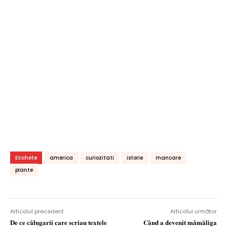
Etichete
america
curiozitati
istorie
mancare
plante
Articolul precedent
Articolul următor
De ce călugarii care scriau textele
Când a devenit mămăliga