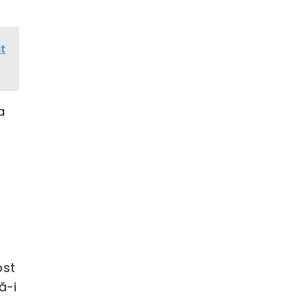
it
a
ost
ă-i
i