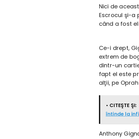
Nici de aceas
Escrocul şi-a 
când a fost el
Ce-i drept, Gi
extrem de bog
dintr-un carti
fapt el este pr
alţii, pe Opra
• CITEŞTE ŞI:
întinde la inf
Anthony Gigna