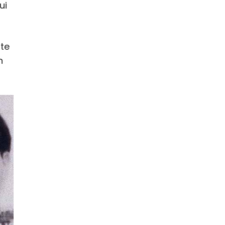
ui
ate
n