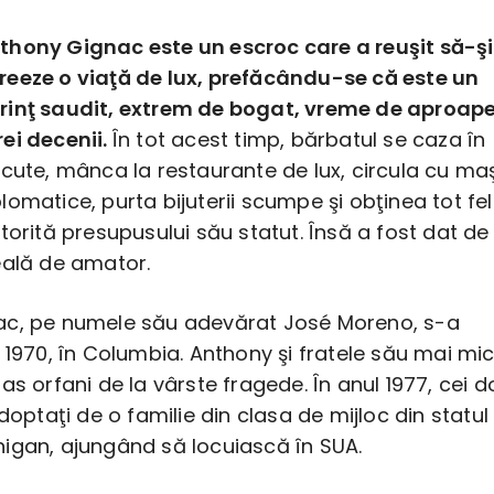
thony Gignac este un escroc care a reuşit să-şi
reeze o viaţă de lux, prefăcându-se că este un
rinţ saudit, extrem de bogat, vreme de aproap
rei decenii.
În tot acest timp, bărbatul se caza în
cute, mânca la restaurante de lux, circula cu maş
omatice, purta bijuterii scumpe şi obţinea tot fel
torită presupusului său statut. Însă a fost dat de
eală de amator.
c, pe numele său adevărat José Moreno, s-a
 1970, în Columbia. Anthony şi fratele său mai mic
as orfani de la vârste fragede. În anul 1977, cei d
adoptaţi de o familie din clasa de mijloc din statul
igan, ajungând să locuiască în SUA.