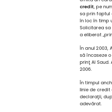
credit
, pe num
sa prin faptul 
în loc în timp
Solicitarea sa
a eliberat „pri
În anul 2003,
să încaseze o
prinţ Al Saud.
2006.
În timpul anche
linie de credi
declaraţii, du
adevărat.