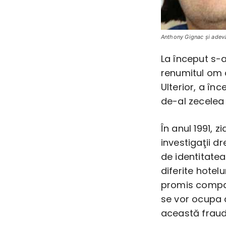
Anthony Gignac şi adevă
La început s-
renumitul om d
Ulterior, a înc
de-al zecelea 
În anul 1991, zi
investigaţii d
de identitatea
diferite hotelu
promis compan
se vor ocupa d
această fraud