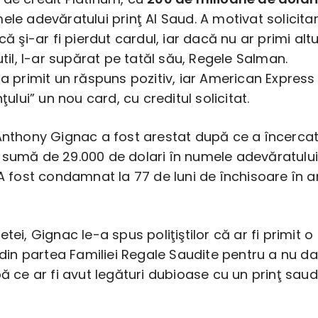
ele adevăratului prinţ Al Saud. A motivat solicita
că şi-ar fi pierdut cardul, iar dacă nu ar primi altu
 util, l-ar supărat pe tatăl său, Regele Salman.
 a primit un răspuns pozitiv, iar American Express 
nţului” un nou card, cu creditul solicitat.
 Anthony Gignac a fost arestat după ce a încerca
 sumă de 29.000 de dolari în numele adevăratului
 A fost condamnat la 77 de luni de închisoare în a
tei, Gignac le-a spus poliţiştilor că ar fi primit o
t din partea Familiei Regale Saudite pentru a nu da
pă ce ar fi avut legături dubioase cu un prinţ saud