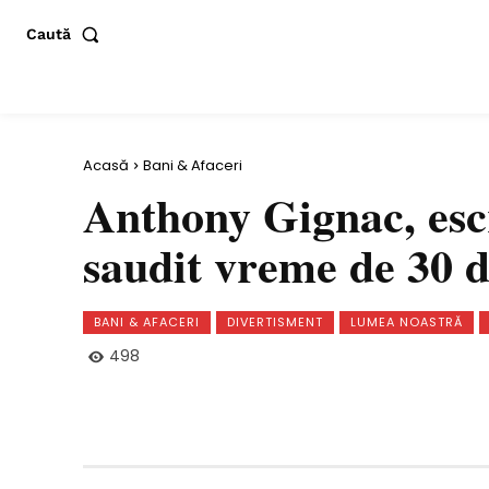
Caută
Acasă
Bani & Afaceri
Anthony Gignac, escr
saudit vreme de 30 d
BANI & AFACERI
DIVERTISMENT
LUMEA NOASTRĂ
498
Distribuie