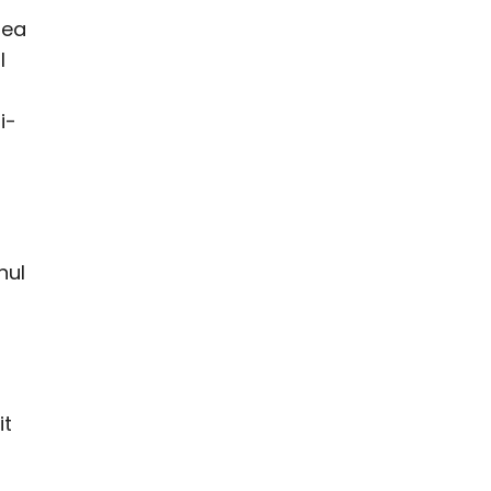
rea
l
i-
t
nul
it