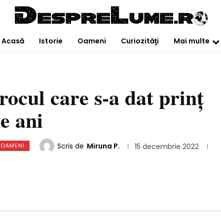
Acasă
Istorie
Oameni
Curiozităţi
Mai multe
ocul care s-a dat prinţ
e ani
Scris de
Miruna P.
OAMENI
15 decembrie 2022