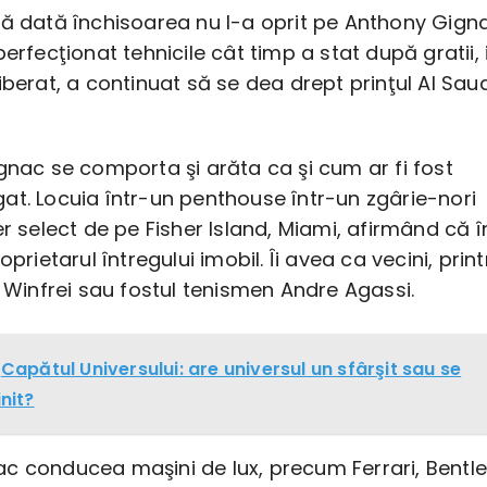
tă dată închisoarea nu l-a oprit pe Anthony Gigna
perfecţionat tehnicile cât timp a stat după gratii, 
iberat, a continuat să se dea drept prinţul Al Saud
gnac se comporta şi arăta ca şi cum ar fi fost
at. Locuia într-un penthouse într-un zgârie-nori
er select de pe Fisher Island, Miami, afirmând că î
oprietarul întregului imobil. Îi avea ca vecini, print
h Winfrei sau fostul tenismen Andre Agassi.
Capătul Universului: are universul un sfârşit sau se
init?
c conducea maşini de lux, precum Ferrari, Bentl