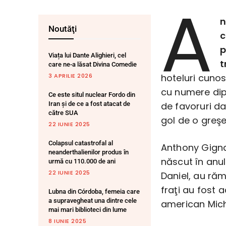
A
n
Noutăţi
c
p
Viața lui Dante Alighieri, cel
t
care ne-a lăsat Divina Comedie
3 APRILIE 2026
hoteluri cunos
cu numere dipl
Ce este situl nuclear Fordo din
Iran și de ce a fost atacat de
de favoruri da
către SUA
gol de o greş
22 IUNIE 2025
Colapsul catastrofal al
Anthony Gigna
neanderthalienilor produs în
născut în anul
urmă cu 110.000 de ani
22 IUNIE 2025
Daniel, au răm
fraţi au fost 
Lubna din Córdoba, femeia care
a supravegheat una dintre cele
american Mich
mai mari biblioteci din lume
8 IUNIE 2025