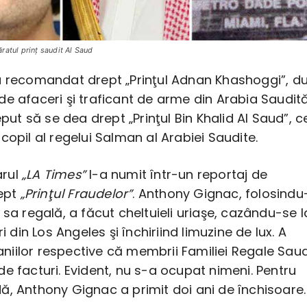
ratul prinţ saudit Al Saud
a recomandat drept „Prinţul Adnan Khashoggi”, d
e afaceri şi traficant de arme din Arabia Saudită
eput să se dea drept „Prinţul Bin Khalid Al Saud”, c
copil al regelui Salman al Arabiei Saudite.
arul
„LA Times”
l-a numit într-un reportaj de
rept
„Prinţul Fraudelor”
. Anthony Gignac, folosindu
 sa regală, a făcut cheltuieli uriaşe, cazându-se l
ri din Los Angeles şi închiriind limuzine de lux. A
iilor respective că membrii Familiei Regale Saud
e facturi. Evident, nu s-a ocupat nimeni. Pentru
ă, Anthony Gignac a primit doi ani de închisoare.