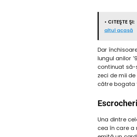
• CITEŞTE ŞI:
altul acasă
Dar închisoar
lungul anilor 
continuat să-ş
zeci de mii de
către bogata f
Escrocheri
Una dintre cel
cea în care a
emită un card