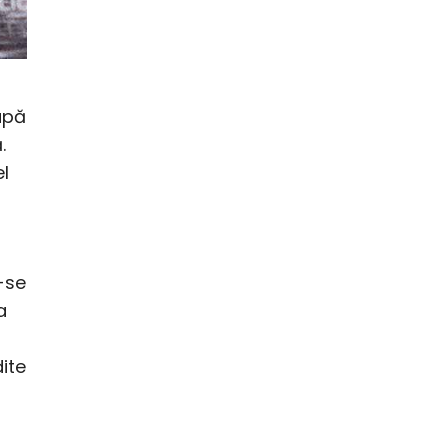
upă
.
el
-se
a
ite