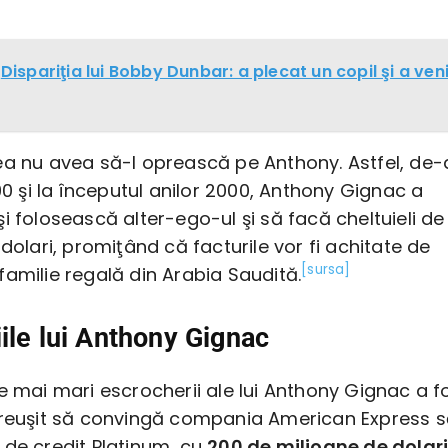
Dispariţia lui Bobby Dunbar: a plecat un copil şi a ven
ea nu avea să-l oprească pe Anthony. Astfel, de-
’90 şi la începutul anilor 2000, Anthony Gignac a
i folosească alter-ego-ul şi să facă cheltuieli de
 dolari, promiţând că facturile vor fi achitate de
[sursa]
amilie regală din Arabia Saudită.
ile lui Anthony Gignac
e mai mari escrocherii ale lui Anthony Gignac a f
 reuşit să convingă compania American Express s
 de credit Platinum, cu
200 de milioane de dolar