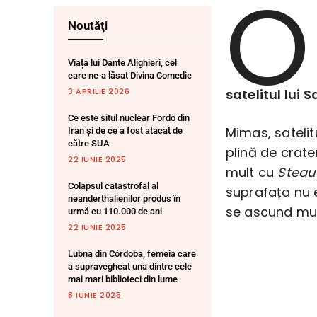
O
Noutăţi
Viața lui Dante Alighieri, cel
care ne-a lăsat Divina Comedie
3 APRILIE 2026
satelitul lui S
Ce este situl nuclear Fordo din
Mimas, satelit
Iran și de ce a fost atacat de
către SUA
plină de crat
22 IUNIE 2025
mult cu
Steau
Colapsul catastrofal al
suprafața nu e
neanderthalienilor produs în
se ascund mult
urmă cu 110.000 de ani
22 IUNIE 2025
Lubna din Córdoba, femeia care
a supravegheat una dintre cele
mai mari biblioteci din lume
8 IUNIE 2025