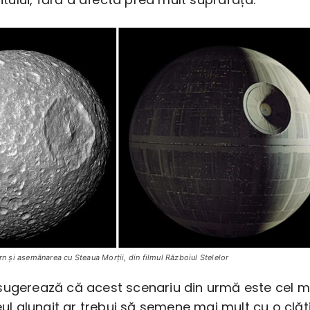
urn şi asemănarea cu Steaua Morţii, din filmul Războiul Stelelor
sugerează că acest scenariu din urmă este cel m
leul alungit ar trebui să semene mai mult cu o clăt