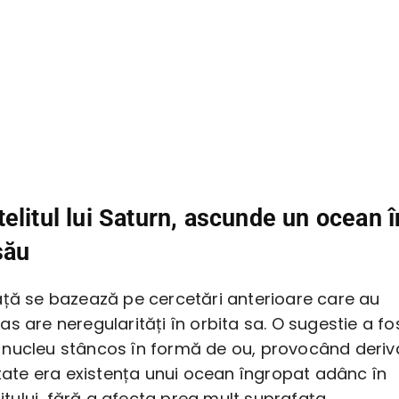
elitul lui Saturn, ascunde un ocean î
său
ață se bazează pe cercetări anterioare care au
s are neregularități în orbita sa. O sugestie a fo
nucleu stâncos în formă de ou, provocând deriv
itate era existența unui ocean îngropat adânc în
litului, fără a afecta prea mult suprafața.