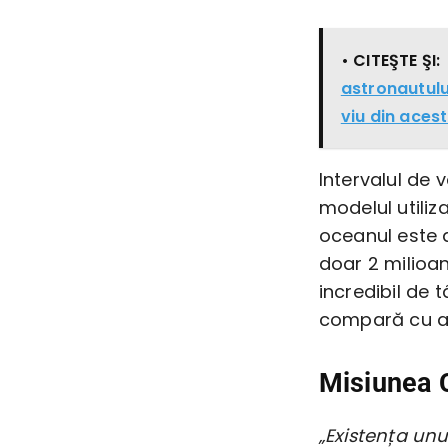
• CITEŞTE ŞI:
astronautulu
viu din aces
Intervalul de 
modelul utili
oceanul este 
doar 2 milioan
incredibil de 
compară cu a
Misiunea 
„Existența un