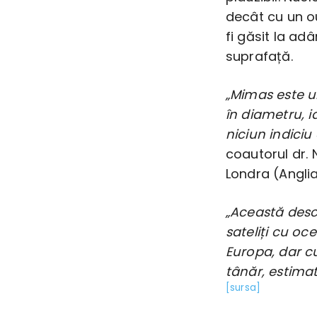
decât cu un ou
fi găsit la ad
suprafață.
„Mimas este un
în diametru, 
niciun indici
coautorul dr. 
Londra (Anglia
„Această desco
sateliți cu oce
Europa, dar c
tânăr, estimat
[sursa]