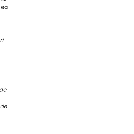
tea
ri
 de
 de
.