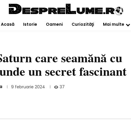
Acasă
Istorie
Oameni
Curiozităţi
Mai multe
 Saturn care seamănă cu
unde un secret fascinant
ţa
37
9 februarie 2024