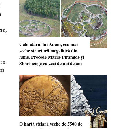
l
e
as,
Calendarul lui Adam, cea mai
veche structură megalitică din
lume. Precede Marile Piramide şi
rte
Stonehenge cu zeci de mii de ani
că
i
O hartă stelară veche de 5500 de