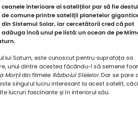
ceanele interioare ai sateliților par să fie destu
de comune printre sateliții planetelor gigantic
din Sistemul Solar, iar cercetătorii cred că pot
adăuga încă unul pe listă: un ocean de pe Mim
aturn.
ul lui Saturn, este cunoscut pentru suprafața sa
ere, unul dintre acestea făcându-l să semene foa
a Morții
din filmele
Războiul Stelelor
. Dar se pare 
ste singurul lucru interesant la acest satelit, căc
e lucruri fascinante și în interiorul său.