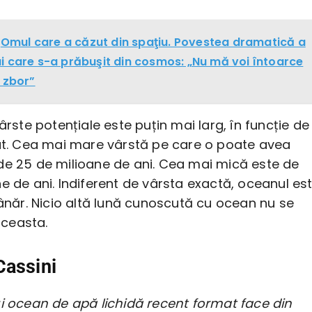
Omul care a căzut din spaţiu. Povestea dramatică a
i care s-a prăbuşit din cosmos: „Nu mă voi întoarce
t zbor”
vârste potențiale este puțin mai larg, în funcție de
zat. Cea mai mare vârstă pe care o poate avea
de 25 de milioane de ani. Cea mai mică este de
e de ani. Indiferent de vârsta exactă, oceanul es
tânăr. Nicio altă lună cunoscută cu ocean nu se
ceasta.
Cassini
ui ocean de apă lichidă recent format face din