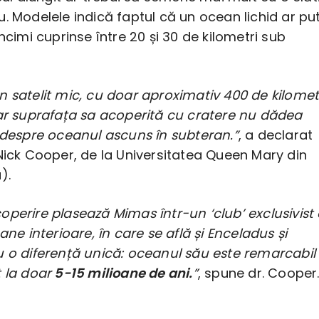
. Modelele indică faptul că un ocean lichid ar pu
âncimi cuprinse între 20 și 30 de kilometri sub
 satelit mic, cu doar aproximativ 400 de kilomet
iar suprafața sa acoperită cu cratere nu dădea
u despre oceanul ascuns în subteran.”
, a declarat
Nick Cooper, de la Universitatea Queen Mary din
).
perire plasează Mimas într-un ‘club’ exclusivist
ane interioare, în care se află și Enceladus și
u o diferență unică: oceanul său este remarcabil
 la doar
5-15 milioane de ani.
”
, spune dr. Cooper