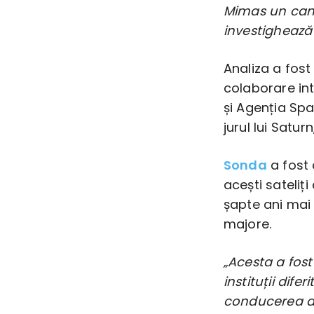
Mimas un cand
investighează o
Analiza a fost
colaborare in
și Agenția Spa
jurul lui Saturn
Sonda
a fost 
acești sateli
șapte ani mai 
majore.
„Acesta a fost
instituții dife
conducerea dr