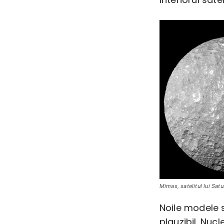
Mimas, satelitul lui Sat
Noile modele 
plauzibil. Nuc