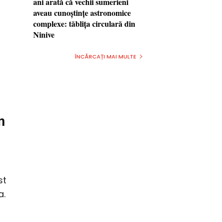
ani arată că vechii sumerieni
aveau cunoştinţe astronomice
complexe: tăbliţa circulară din
Ninive
ÎNCĂRCAȚI MAI MULTE
n
st
a.