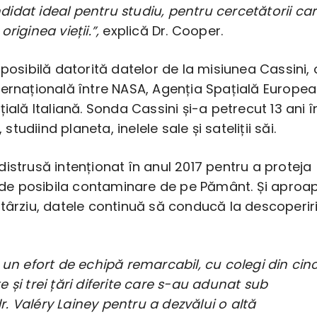
idat ideal pentru studiu, pentru cercetătorii ca
riginea vieții.”,
explică Dr. Cooper.
 posibilă datorită datelor de la misiunea Cassini, 
ternațională între NASA, Agenția Spațială Europe
țială Italiană. Sonda Cassini și-a petrecut 13 ani î
, studiind planeta, inelele sale și sateliții săi.
distrusă intenționat în anul 2017 pentru a proteja
ți de posibila contaminare de pe Pământ. Și aproa
târziu, datele continuă să conducă la descoperir
 un efort de echipă remarcabil, cu colegi din cinc
rite și trei țări diferite care s-au adunat sub
. Valéry Lainey pentru a dezvălui o altă