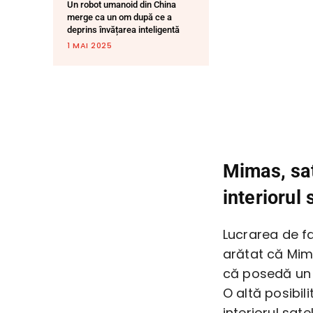
Un robot umanoid din China
merge ca un om după ce a
deprins învățarea inteligentă
1 MAI 2025
Mimas, sat
interiorul 
Lucrarea de f
arătat că Mima
că posedă un 
O altă posibil
interiorul sate