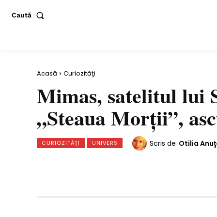
Caută
Acasă
Curiozităţi
Mimas, satelitul lui
„Steaua Morții”, asc
Scris de
Otilia Anu
CURIOZITĂŢI
UNIVERS
Distribuie