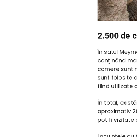
2.500 de c
În satul Meyma
conţinând mai
camere sunt m
sunt folosite c
fiind utilizate
În total, exist
aproximativ 20%
pot fi vizitate
Locuinţele au 