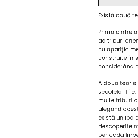
Există două te
Prima dintre a
de triburi arie
cu apariţia mez
construite în s
considerând că
A doua teorie
secolele III î.e
multe triburi d
alegând acest
există un loc
descoperite m
perioada Imper