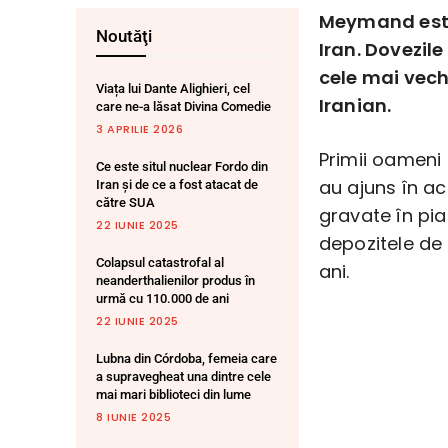
Meymand este 
Noutăţi
Iran. Dovezil
cele mai vech
Viața lui Dante Alighieri, cel
Iranian.
care ne-a lăsat Divina Comedie
3 APRILIE 2026
Primii oameni
Ce este situl nuclear Fordo din
au ajuns în ac
Iran și de ce a fost atacat de
către SUA
gravate în pia
22 IUNIE 2025
depozitele de 
Colapsul catastrofal al
ani.
neanderthalienilor produs în
urmă cu 110.000 de ani
22 IUNIE 2025
Lubna din Córdoba, femeia care
a supravegheat una dintre cele
mai mari biblioteci din lume
8 IUNIE 2025