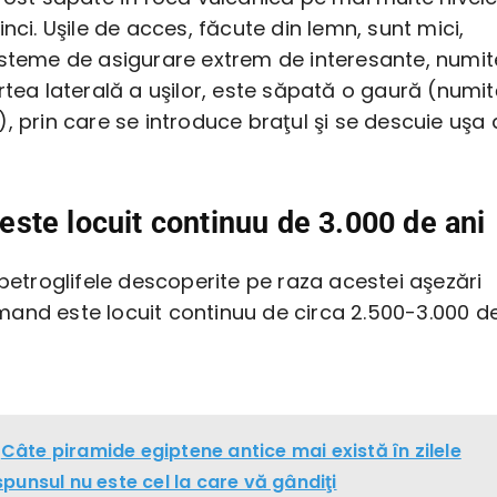
inci. Uşile de acces, făcute din lemn, sunt mici,
isteme de asigurare extrem de interesante, numit
artea laterală a uşilor, este săpată o gaură (numi
), prin care se introduce braţul şi se descuie uşa 
te locuit continuu de 3.000 de ani
 petroglifele descoperite pe raza acestei aşezări
and este locuit continuu de circa 2.500-3.000 d
Câte piramide egiptene antice mai există în zilele
punsul nu este cel la care vă gândiţi