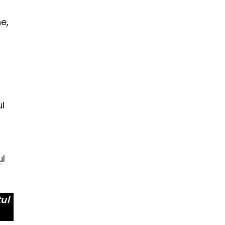
e,
ul
ul
tul