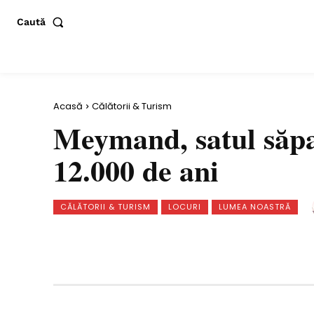
Caută
Acasă
Călătorii & Turism
Meymand, satul săpat
12.000 de ani
CĂLĂTORII & TURISM
LOCURI
LUMEA NOASTRĂ
Distribuie