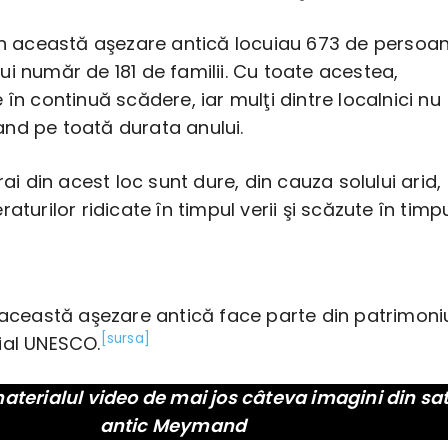
 în această aşezare antică locuiau 673 de persoan
i număr de 181 de familii. Cu toate acestea,
 în continuă scădere, iar mulţi dintre localnici nu
nd pe toată durata anului.
rai din acest loc sunt dure, din cauza solului arid,
aturilor ridicate în timpul verii şi scăzute în timp
 această aşezare antică face parte din patrimoni
[sursa]
ial UNESCO.
materialul video de mai jos câteva imagini din sa
antic Meymand