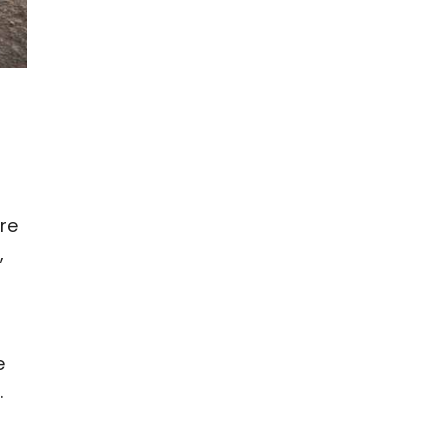
re
,
e
.
,