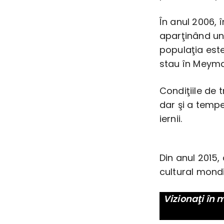
În anul 2006,
aparţinând unu
populaţia este
stau în Meyma
Condiţiile de t
dar şi a temper
iernii.
Din anul 2015,
cultural mond
Vizionaţi în 