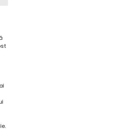
dă
ost
ai
ui
ie.