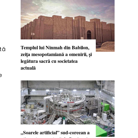
Templul lui Ninmah din Babilon,
tă
zeița mesopotamiană a omenirii, şi
legătura sacră cu societatea
r
actuală
e
„Soarele artificial” sud-coreean a