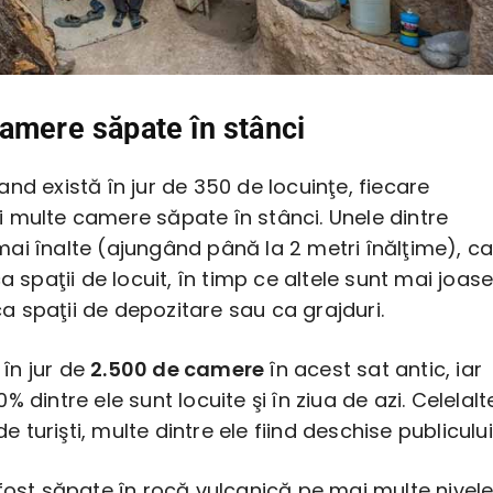
amere săpate în stânci
nd există în jur de 350 de locuinţe, fiecare
 multe camere săpate în stânci. Unele dintre
ai înalte (ajungând până la 2 metri înălţime), ca
a spaţii de locuit, în timp ce altele sunt mai joase
 ca spaţii de depozitare sau ca grajduri.
ă în jur de
2.500 de camere
în acest sat antic, iar
 dintre ele sunt locuite şi în ziua de azi. Celelalt
 de turişti, multe dintre ele fiind deschise publicului
fost săpate în rocă vulcanică pe mai multe nivele