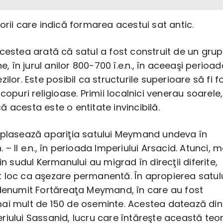
orii care indică formarea acestui sat antic.
cestea arată că satul a fost construit de un grup
ne, în jurul anilor 800-700 î.e.n., în aceeaşi perioa
ilor. Este posibil ca structurile superioare să fi f
copuri religioase. Primii localnici venerau soarele,
 acesta este o entitate invincibilă.
 plasează apariţia satului Meymand undeva în
.n. – II e.n., în perioada Imperiului Arsacid. Atunci, m
in sudul Kermanului au migrad în direcţii diferite,
 loc ca aşezare permanentă. În apropierea satul
 denumit Fortăreaţa Meymand, în care au fost
ai mult de 150 de oseminte. Acestea datează din
iului Sassanid, lucru care întăreşte această teor