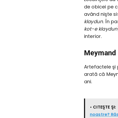
de obicei pe c
având nişte s
klaydun
. În p
kot-e klaydun
interior.
Meymand es
Artefactele şi
arată că Meym
ani.
• CITEŞTE ŞI:
noastre? Răs