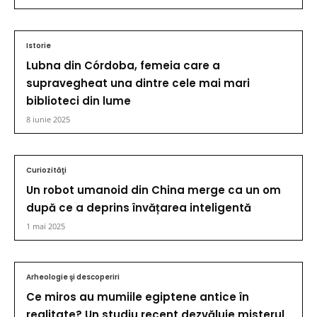
Istorie
Lubna din Córdoba, femeia care a
supravegheat una dintre cele mai mari
biblioteci din lume
8 iunie 2025
Curiozităţi
Un robot umanoid din China merge ca un om
după ce a deprins învățarea inteligentă
1 mai 2025
Arheologie şi descoperiri
Ce miros au mumiile egiptene antice în
realitate? Un studiu recent dezvăluie misterul