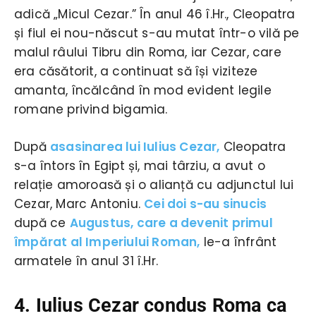
adică „Micul Cezar.” În anul 46 î.Hr., Cleopatra
și fiul ei nou-născut s-au mutat într-o vilă pe
malul râului Tibru din Roma, iar Cezar, care
era căsătorit, a continuat să își viziteze
amanta, încălcând în mod evident legile
romane privind bigamia.
După
asasinarea lui Iulius Cezar,
Cleopatra
s-a întors în Egipt și, mai târziu, a avut o
relație amoroasă și o alianță cu adjunctul lui
Cezar, Marc Antoniu.
Cei doi s-au sinucis
după ce
Augustus, care a devenit primul
împărat al Imperiului Roman,
le-a înfrânt
armatele în anul 31 î.Hr.
4. Iulius Cezar condus Roma ca