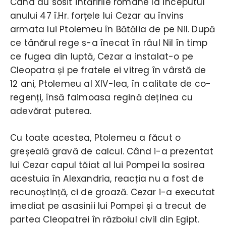
Când au sosit întăririle romane la începutul
anului 47 î.Hr. forțele lui Cezar au învins
armata lui Ptolemeu în Bătălia de pe Nil. După
ce tânărul rege s-a înecat în râul Nil în timp
ce fugea din luptă, Cezar a instalat-o pe
Cleopatra și pe fratele ei vitreg în vârstă de
12 ani, Ptolemeu al XIV-lea, în calitate de co-
regenți, însă faimoasa regină deținea cu
adevărat puterea.
Cu toate acestea, Ptolemeu a făcut o
greșeală gravă de calcul. Când i-a prezentat
lui Cezar capul tăiat al lui Pompei la sosirea
acestuia în Alexandria, reacția nu a fost de
recunoștință, ci de groază. Cezar i-a executat
imediat pe asasinii lui Pompei și a trecut de
partea Cleopatrei în războiul civil din Egipt.