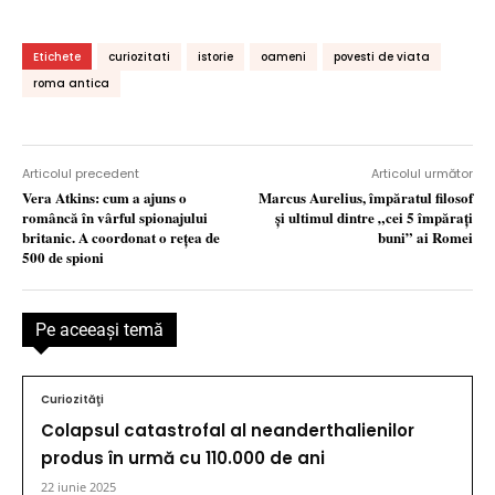
Etichete
curiozitati
istorie
oameni
povesti de viata
roma antica
Articolul precedent
Articolul următor
Vera Atkins: cum a ajuns o
Marcus Aurelius, împăratul filosof
româncă în vârful spionajului
şi ultimul dintre „cei 5 împăraţi
britanic. A coordonat o reţea de
buni” ai Romei
500 de spioni
Pe aceeaşi temă
Curiozităţi
Colapsul catastrofal al neanderthalienilor
produs în urmă cu 110.000 de ani
22 iunie 2025