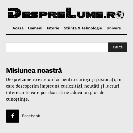
Acasă
Oameni
Istorie
Ştiinţă & Tehnologie
Univers
Caută
Misiunea noastră
DespreLume.ro este un loc pentru curioşi şi pasionaţi, în
care descoperim împreună curiozităţi, noutăţi şi lucruri
interesante care pot doar să ne aducă un plus de
cunoştinţe.
Facebook