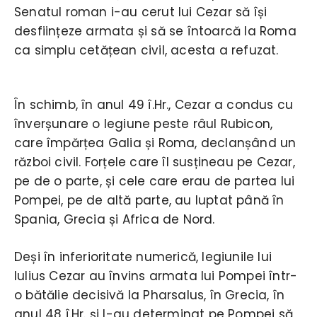
Senatul roman i-au cerut lui Cezar să își
desființeze armata și să se întoarcă la Roma
ca simplu cetățean civil, acesta a refuzat.
În schimb, în anul 49 î.Hr., Cezar a condus cu
înverșunare o legiune peste râul Rubicon,
care împărțea Galia și Roma, declanșând un
război civil. Forțele care îl susțineau pe Cezar,
pe de o parte, și cele care erau de partea lui
Pompei, pe de altă parte, au luptat până în
Spania, Grecia și Africa de Nord.
Deși în inferioritate numerică, legiunile lui
Iulius Cezar au învins armata lui Pompei într-
o bătălie decisivă la Pharsalus, în Grecia, în
anul 48 î.Hr. și l-au determinat pe Pompei să