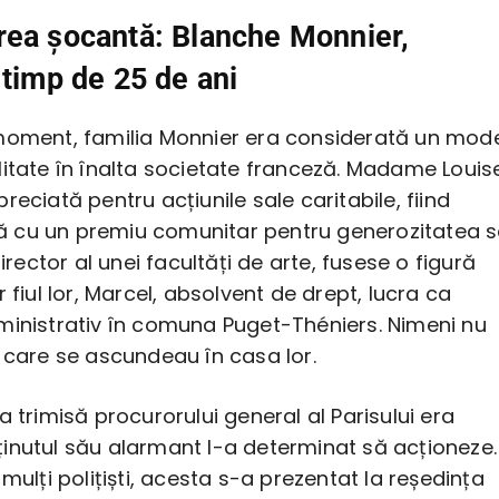
rea șocantă: Blanche Monnier,
 timp de 25 de ani
moment, familia Monnier era considerată un mod
litate în înalta societate franceză. Madame Louis
reciată pentru acțiunile sale caritabile, fiind
cu un premiu comunitar pentru generozitatea s
director al unei facultăți de arte, fusese o figură
r fiul lor, Marcel, absolvent de drept, lucra ca
ministrativ în comuna Puget-Théniers. Nimeni nu
 care se ascundeau în casa lor.
a trimisă procurorului general al Parisului era
inutul său alarmant l-a determinat să acționeze.
 mulți polițiști, acesta s-a prezentat la reședința