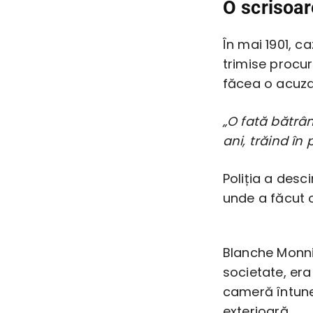
O scrisoar
În mai 1901, c
trimise procur
făcea o acuza
„O fată bătrân
ani, trăind în 
Poliția a desci
unde a făcut o
Blanche Monni
societate, era
cameră întune
exterioară.