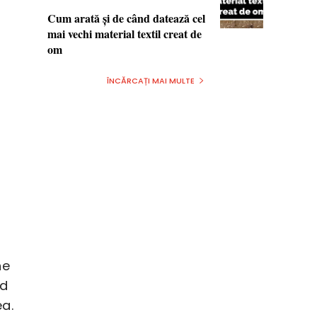
Cum arată şi de când datează cel
mai vechi material textil creat de
om
ÎNCĂRCAȚI MAI MULTE
he
nd
ea.