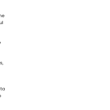
ă
ime
ul
e
s,
lta
o