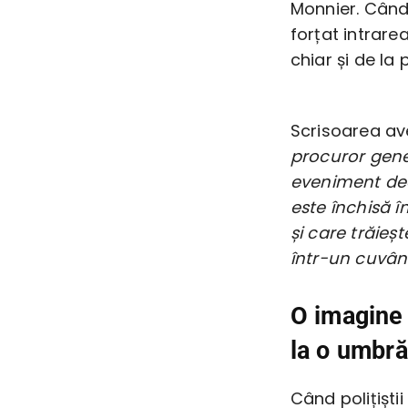
Monnier. Când 
forțat intrare
chiar și de la 
Scrisoarea av
procuror gene
eveniment deo
este închisă 
și care trăieș
într-un cuvânt
O imagine
la o umbră
Când polițiști