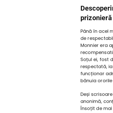
Descoperi
prizonieră
Până în acel 
de respectabi
Monnier era ap
recompensată 
Soțul ei, fost 
respectată, ia
funcționar ad
bănuia ororile
Deși scrisoare
anonimă, conț
Însoțit de mai