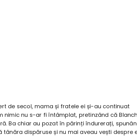
rt de secol, mama și fratele ei și-au continuat
m nimic nu s-ar fi întâmplat, pretinzând că Blanc
ră. Ba chiar au pozat în părinți îndurerați, spunâ
ă tânăra dispăruse și nu mai aveau vești despre 