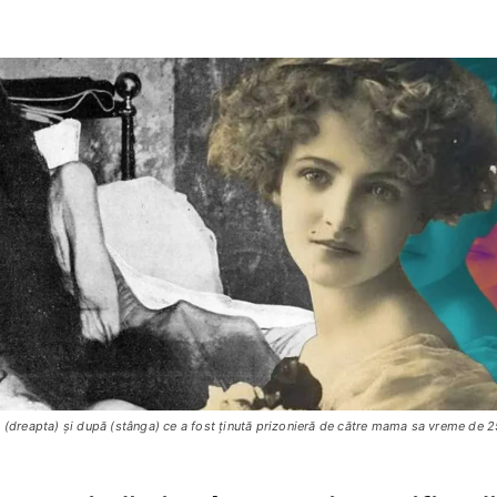
e (dreapta) și după (stânga) ce a fost ținută prizonieră de către mama sa vreme de 