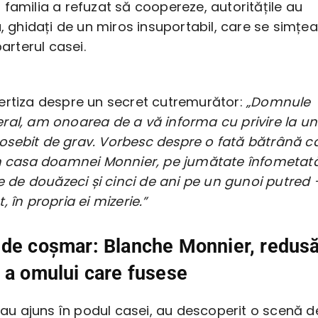
familia a refuzat să coopereze, autoritățile au
a, ghidați de un miros insuportabil, care se simțea
parterul casei.
ertiza despre un secret cutremurător:
„Domnule
ral, am onoarea de a vă informa cu privire la un
sebit de grav. Vorbesc despre o fată bătrână c
în casa doamnei Monnier, pe jumătate înfometată
te de douăzeci și cinci de ani pe un gunoi putred 
, în propria ei mizerie.”
 de coșmar: Blanche Monnier, redus
 a omului care fusese
i au ajuns în podul casei, au descoperit o scenă d