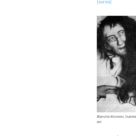
[sursa]
Blanche Monnier, înaint
ani