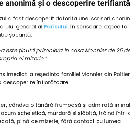
e anonimă și o descoperire terifiant
azul a fost descoperit datorită unei scrisori anon
orului general al
Parisului.
În scrisoare, expeditor
ție șocantă:
ă este ținută prizonieră în casa Monnier de 25 d
propria ei mizerie.”
ns imediat la reședința familiei Monnier din Poitier
 descoperire înfiorătoare.
er, cândva o tânără frumoasă și admirată în îna
 acum scheletică, murdară și slăbită, trăind într-
cată, plină de mizerie, fără contact cu lumea