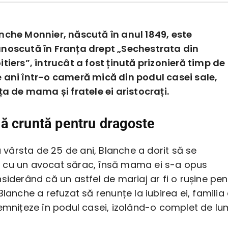
nche Monnier, născută în anul 1849, este
noscută în Franța drept „Sechestrata din
itiers”, întrucât a fost ținută prizonieră timp de
 ani într-o cameră mică din podul casei sale,
ța de mama și fratele ei aristocrați.
ă cruntă pentru dragoste
la vârsta de 25 de ani, Blanche a dorit să se
cu un avocat sărac, însă mama ei s-a opus
siderând că un astfel de mariaj ar fi o rușine pen
Blanche a refuzat să renunțe la iubirea ei, familia
emnițeze în podul casei, izolând-o complet de lu