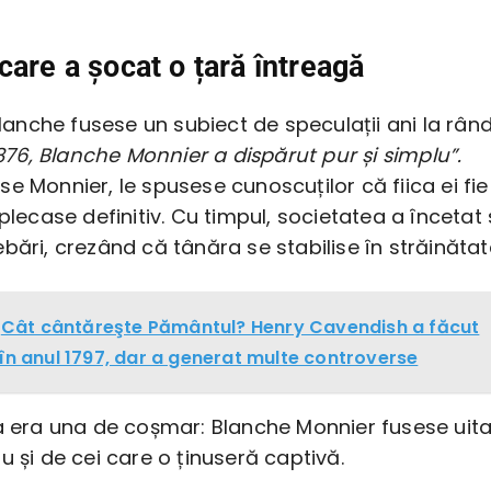
care a șocat o țară întreagă
 Blanche fusese un subiect de speculații ani la rând
 1876, Blanche Monnier a dispărut pur și simplu”.
e Monnier, le spusese cunoscuților că fiica ei fie
 plecase definitiv. Cu timpul, societatea a încetat
bări, crezând că tânăra se stabilise în străinătat
Cât cântăreşte Pământul? Henry Cavendish a făcut
 în anul 1797, dar a generat multe controverse
ea era una de coșmar: Blanche Monnier fusese uit
u și de cei care o ținuseră captivă.