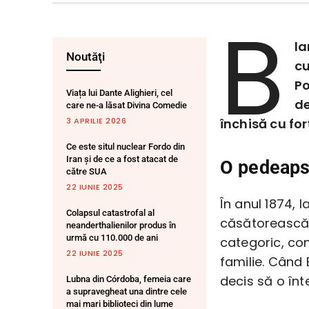
B
la
Noutăţi
cu
Po
Viața lui Dante Alighieri, cel
de
care ne-a lăsat Divina Comedie
3 APRILIE 2026
închisă cu for
Ce este situl nuclear Fordo din
Iran și de ce a fost atacat de
O pedeaps
către SUA
22 IUNIE 2025
În anul 1874, 
Colapsul catastrofal al
căsătorească 
neanderthalienilor produs în
urmă cu 110.000 de ani
categoric, con
22 IUNIE 2025
familie. Când 
decis să o înt
Lubna din Córdoba, femeia care
a supravegheat una dintre cele
mai mari biblioteci din lume