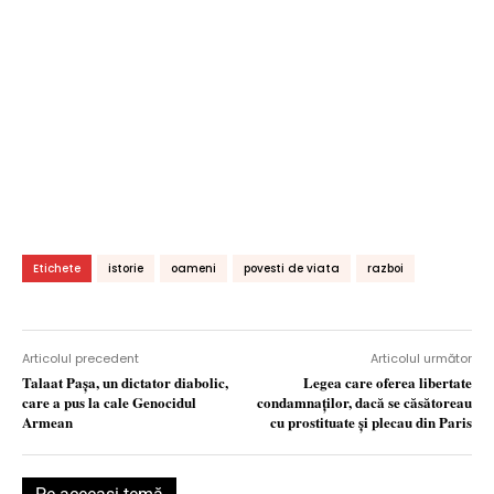
Etichete
istorie
oameni
povesti de viata
razboi
Articolul precedent
Articolul următor
Talaat Paşa, un dictator diabolic,
Legea care oferea libertate
care a pus la cale Genocidul
condamnaţilor, dacă se căsătoreau
Armean
cu prostituate şi plecau din Paris