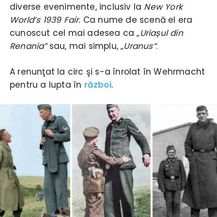
diverse evenimente, inclusiv la
New York
World’s 1939 Fair.
Ca nume de scenă el era
cunoscut cel mai adesea ca
„Uriașul din
Renania”
sau, mai simplu,
„Uranus”
.
A renunţat la circ şi s-a înrolat în Wehrmacht
pentru a lupta în
război
.