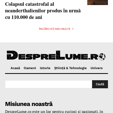
Colapsul catastrofal al
neanderthalienilor produs în urmă
cu 110.000 de ani
ÎNCĂRCAȚI MAI MULTE
Acasă
Oameni
Istorie
Ştiinţă & Tehnologie
Univers
Caută
Misiunea noastră
DespreLume.ro este un loc pentru curioşi şi pasionaţi, în