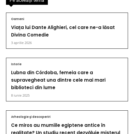
Pe aceeaşi temă
Oameni
Viața lui Dante Alighieri, cel care ne-a lăsat
Divina Comedie
3 aprilie 2026
Istorie
Lubna din Córdoba, femeia care a
supravegheat una dintre cele mai mari
biblioteci din lume
8 iunie 2025
Arheologie şi descoperiri
Ce miros au mumiile egiptene antice în
realitate? Un studiu recent dezvăluie misterul