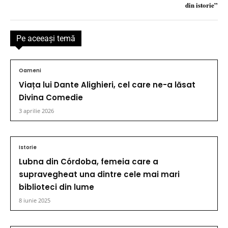
din istorie”
Pe aceeaşi temă
Oameni
Viața lui Dante Alighieri, cel care ne-a lăsat
Divina Comedie
3 aprilie 2026
Istorie
Lubna din Córdoba, femeia care a
supravegheat una dintre cele mai mari
biblioteci din lume
8 iunie 2025