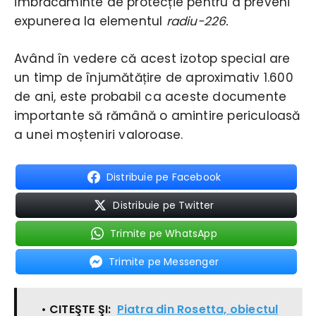
îmbrăcăminte de protecție pentru a preveni
expunerea la elementul
radiu-226.
Având în vedere că acest izotop special are
un timp de înjumătățire de aproximativ 1.600
de ani, este probabil ca aceste documente
importante să rămână o amintire periculoasă
a unei moșteniri valoroase.
Distribuie pe Facebook
Distribuie pe Twitter
Trimite pe WhatsApp
Trimite pe Messenger
• CITEŞTE ŞI:
Piatra din Rosetta, obiectul