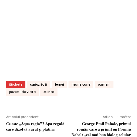
Etichete
curiozitati
femei
marie curie
oameni
povesti de viata
stiinta
Articolul precedent
Articolul următor
Ce este „Aqua regia”? Apa regală
George Emil Palade, primul
care dizolvă aurul şi platina
român care a primit un Premiu
Nobel: „cel mai bun biolog celular