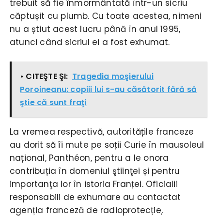
trebuit să fie înmormântată într-un sicriu
căptușit cu plumb. Cu toate acestea, nimeni
nu a știut acest lucru până în anul 1995,
atunci când sicriul ei a fost exhumat.
• CITEŞTE ŞI:
Tragedia moşierului
Poroineanu: copiii lui s-au căsătorit fără să
ştie că sunt fraţi
La vremea respectivă, autoritățile franceze
au dorit să îi mute pe soții Curie în mausoleul
național, Panthéon, pentru a le onora
contribuția în domeniul ştiinţei și pentru
importanţa lor în istoria Franței. Oficialii
responsabili de exhumare au contactat
agenția franceză de radioprotecție,