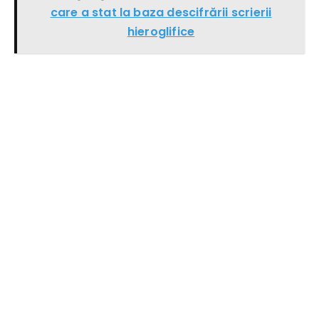
care a stat la baza descifrării scrierii
hieroglifice