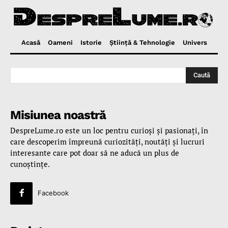
Acasă
Oameni
Istorie
Ştiinţă & Tehnologie
Univers
Caută
Misiunea noastră
DespreLume.ro este un loc pentru curioşi şi pasionaţi, în
care descoperim împreună curiozităţi, noutăţi şi lucruri
interesante care pot doar să ne aducă un plus de
cunoştinţe.
Facebook