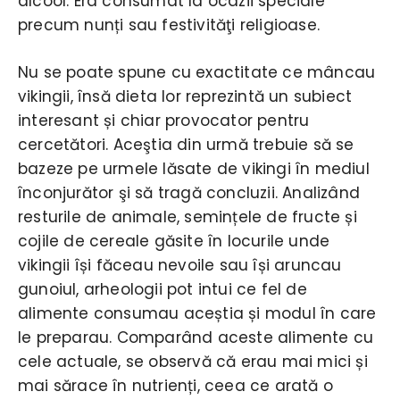
alcool. Era consumat la ocazii speciale
precum nunți sau festivităţi religioase.
Nu se poate spune cu exactitate ce mâncau
vikingii, însă dieta lor reprezintă un subiect
interesant și chiar provocator pentru
cercetători. Aceştia din urmă trebuie să se
bazeze pe urmele lăsate de vikingi în mediul
înconjurător şi să tragă concluzii. Analizând
resturile de animale, semințele de fructe și
cojile de cereale găsite în locurile unde
vikingii își făceau nevoile sau își aruncau
gunoiul, arheologii pot intui ce fel de
alimente consumau aceștia și modul în care
le preparau. Comparând aceste alimente cu
cele actuale, se observă că erau mai mici și
mai sărace în nutrienți, ceea ce arată o