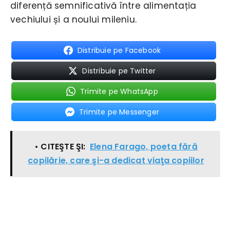
diferență semnificativă între alimentația
vechiului și a noului mileniu.
Distribuie pe Facebook
Distribuie pe Twitter
Trimite pe WhatsApp
Trimite pe Messenger
• CITEŞTE ŞI:
Elena Farago, poeta fără
copilărie, care şi-a dedicat viaţa copiilor