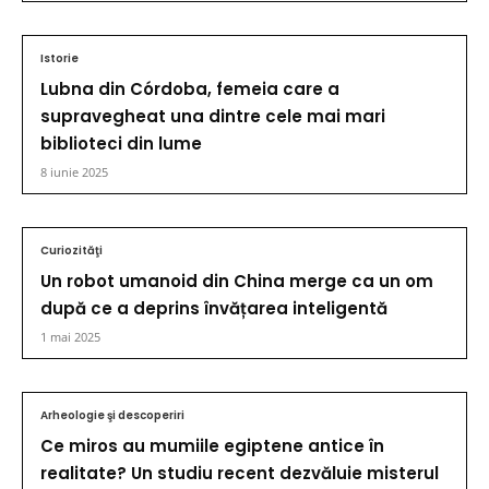
Istorie
Lubna din Córdoba, femeia care a
supravegheat una dintre cele mai mari
biblioteci din lume
8 iunie 2025
Curiozităţi
Un robot umanoid din China merge ca un om
după ce a deprins învățarea inteligentă
1 mai 2025
Arheologie şi descoperiri
Ce miros au mumiile egiptene antice în
realitate? Un studiu recent dezvăluie misterul