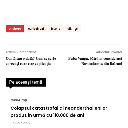
Etichete
curiozitati
istorie
vikingi
Articolul precedent
Articolul următor
Odată sau o dată? Cum se scrie
Baba Vanga, bătrâna considerată
corect şi care este explicaţia
Nostradamus din Balcani
Pe aceeaşi temă
Curiozităţi
Colapsul catastrofal al neanderthalienilor
produs în urmă cu 110.000 de ani
22 iunie 2025