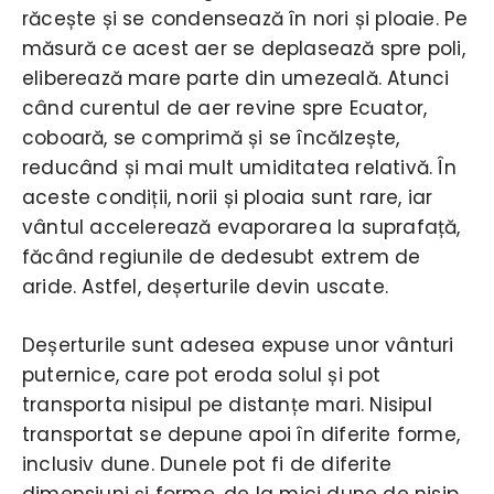
răcește și se condensează în nori și ploaie. Pe
măsură ce acest aer se deplasează spre poli,
eliberează mare parte din umezeală. Atunci
când curentul de aer revine spre Ecuator,
coboară, se comprimă și se încălzește,
reducând și mai mult umiditatea relativă. În
aceste condiții, norii și ploaia sunt rare, iar
vântul accelerează evaporarea la suprafață,
făcând regiunile de dedesubt extrem de
aride. Astfel, deșerturile devin uscate.
Deșerturile sunt adesea expuse unor vânturi
puternice, care pot eroda solul și pot
transporta nisipul pe distanțe mari. Nisipul
transportat se depune apoi în diferite forme,
inclusiv dune. Dunele pot fi de diferite
dimensiuni și forme, de la mici dune de nisip