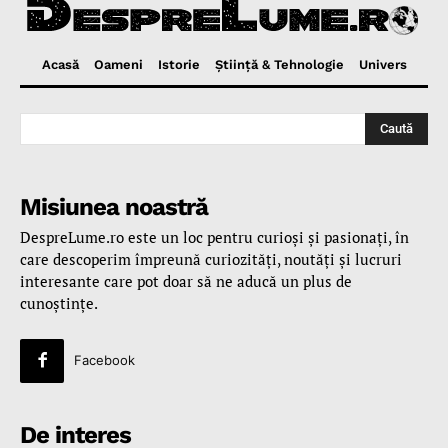
Acasă
Oameni
Istorie
Ştiinţă & Tehnologie
Univers
Caută
Misiunea noastră
DespreLume.ro este un loc pentru curioşi şi pasionaţi, în
care descoperim împreună curiozităţi, noutăţi şi lucruri
interesante care pot doar să ne aducă un plus de
cunoştinţe.
Facebook
De interes