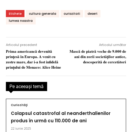
Etichete
cultura generala
curiozitati
desert
lumea noastra
Articolul precedent
Articolul următor
Prima americancă devenită
Mască de piatră veche de 9.000 de
prinţesă în Europa. A venit cu
ani din zorii societăților antice,
zestre mare, dar i-a fost infidelă
descoperită de cercetători
prinţului de Monaco: Alice Heine
Pe aceeaşi temă
Curiozităţi
Colapsul catastrofal al neanderthalienilor
produs în urmă cu 110.000 de ani
22 iunie 2025