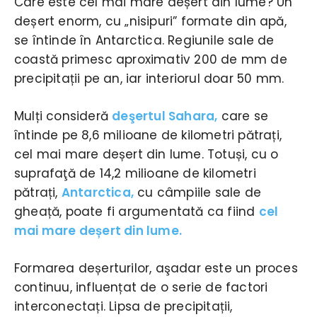
Care este cel mai mare deșert din lume? Un
deșert enorm, cu „nisipuri” formate din apă,
se întinde în Antarctica. Regiunile sale de
coastă primesc aproximativ 200 de mm de
precipitații pe an, iar interiorul doar 50 mm.
Mulți consideră
deşertul Sahara,
care se
întinde pe 8,6 milioane de kilometri pătrați,
cel mai mare deșert din lume. Totuși, cu o
suprafaţă de 14,2 milioane de kilometri
pătrați,
Antarctica,
cu câmpiile sale de
gheață, poate fi argumentată ca fiind
cel
mai mare deșert din lume.
Formarea deșerturilor, aşadar este un proces
continuu, influențat de o serie de factori
interconectați. Lipsa de precipitații,