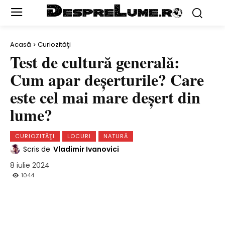
Acasă
Curiozităţi
Test de cultură generală:
Cum apar deșerturile? Care
este cel mai mare deşert din
lume?
CURIOZITĂŢI
LOCURI
NATURĂ
Scris de
Vladimir Ivanovici
8 iulie 2024
1044