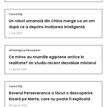
Curiozităţi
Un robot umanoid din China merge ca un om
după ce a deprins învățarea inteligentă
1 mai 2025
Arheologie şi descoperiri
Ce miros au mumiile egiptene antice în
realitate? Un studiu recent dezvăluie misterul
12 aprilie 2025
Curiozităţi
Roverul Perseverance a făcut o descoperire
bizară pe Marte, care nu poate fi explicată
29 martie 2025