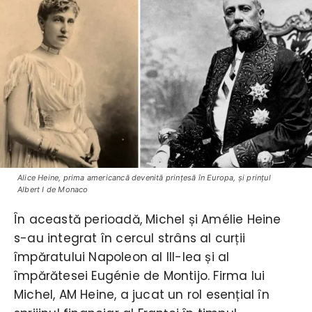
Alice Heine, prima americancă devenită prinţesă în Europa, şi prinţul
Albert I de Monaco
În această perioadă, Michel și Amélie Heine
s-au integrat în cercul strâns al curții
împăratului Napoleon al III-lea și al
împărătesei Eugénie de Montijo. Firma lui
Michel, AM Heine, a jucat un rol esențial în