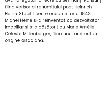
având legături directe cu Berlinul și Parisul și
fiind verișor al renumitului poet Heinrich
Heine. Stabilit peste ocean în anul 1843,
Michel Heine s-a reinventat ca dezvoltator
imobiliar și s-a căsătorit cu Marie Amélie
Céleste Miltenberger, fiica unui arhitect de
origine alsaciană.