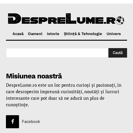
Acasă
Oameni
Istorie
Ştiinţă & Tehnologie
Univers
Caută
Misiunea noastră
DespreLume.ro este un loc pentru curioşi şi pasionaţi, în
care descoperim împreună curiozităţi, noutăţi şi lucruri
interesante care pot doar să ne aducă un plus de
cunoştinţe.
Facebook