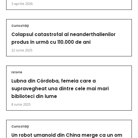
3 aprilie 2026
Curiozităţi
Colapsul catastrofal al neanderthalienilor
produs în urmă cu 110.000 de ani
22 iunie 2025
Istorie
Lubna din Córdoba, femeia care a
supravegheat una dintre cele mai mari
biblioteci din lume
8 iunie 2025
Curiozităţi
Un robot umanoid din China merge ca un om