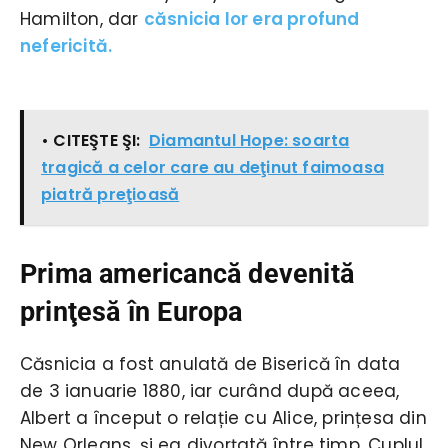
Hamilton, dar
căsnicia lor era profund
nefericită.
• CITEŞTE ŞI:
Diamantul Hope: soarta
tragică a celor care au deţinut faimoasa
piatră preţioasă
Prima americancă devenită
prinţesă în Europa
Căsnicia a fost anulată de Biserică în data
de 3 ianuarie 1880, iar curând după aceea,
Albert a început o relație cu Alice, prințesa din
New Orleans, și ea divorțată între timp. Cuplul