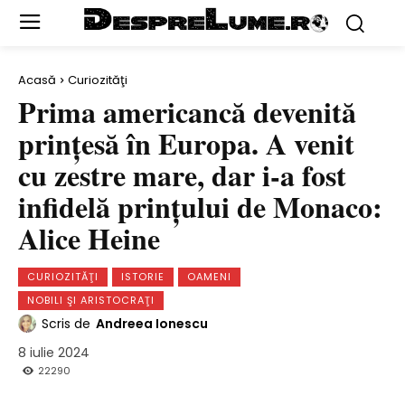
Acasă
Curiozităţi
Prima americancă devenită
prinţesă în Europa. A venit
cu zestre mare, dar i-a fost
infidelă prinţului de Monaco:
Alice Heine
CURIOZITĂŢI
ISTORIE
OAMENI
NOBILI ŞI ARISTOCRAŢI
Scris de
Andreea Ionescu
8 iulie 2024
22290