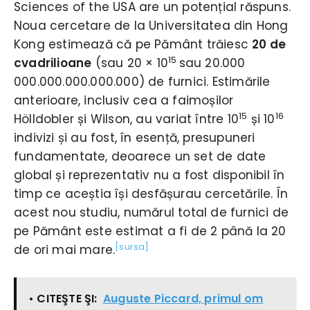
Sciences of the USA are un potențial răspuns.
Noua cercetare de la Universitatea din Hong
Kong estimează că pe Pământ trăiesc
20 de
15
cvadrilioane
(sau 20 × 10
sau 20.000
000.000.000.000.000) de furnici. Estimările
anterioare, inclusiv cea a faimoșilor
15
16
Hölldobler și Wilson, au variat între 10
și 10
indivizi și au fost, în esență, presupuneri
fundamentate, deoarece un set de date
global și reprezentativ nu a fost disponibil în
timp ce aceștia își desfășurau cercetările. În
acest nou studiu, numărul total de furnici de
pe Pământ este estimat a fi de 2 până la 20
[sursa]
de ori mai mare.
• CITEŞTE ŞI:
Auguste Piccard, primul om