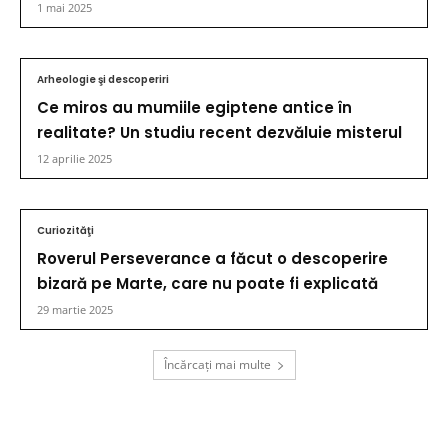
1 mai 2025
Arheologie şi descoperiri
Ce miros au mumiile egiptene antice în
realitate? Un studiu recent dezvăluie misterul
12 aprilie 2025
Curiozităţi
Roverul Perseverance a făcut o descoperire
bizară pe Marte, care nu poate fi explicată
29 martie 2025
Încărcați mai multe