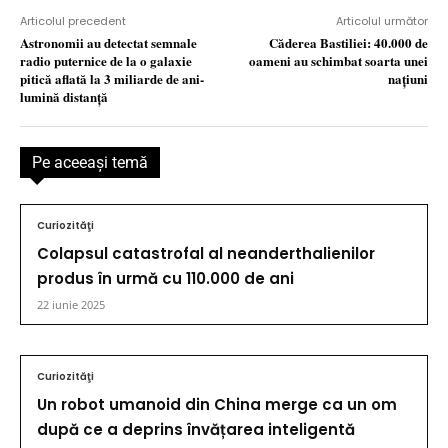
Articolul precedent
Articolul următor
Astronomii au detectat semnale
Căderea Bastiliei: 40.000 de
radio puternice de la o galaxie
oameni au schimbat soarta unei
pitică aflată la 3 miliarde de ani-
naţiuni
lumină distanță
Pe aceeaşi temă
Curiozităţi
Colapsul catastrofal al neanderthalienilor
produs în urmă cu 110.000 de ani
22 iunie 2025
Curiozităţi
Un robot umanoid din China merge ca un om
după ce a deprins învățarea inteligentă