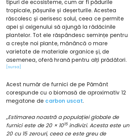
tipuri de ecosisteme, cum ar fi pădurile
tropicale, pășunile și deșerturile. Acestea
răscolesc și aerisesc solul, ceea ce permite
apei și oxigenului să ajungă la rădăcinile
plantelor. Tot ele răspândesc semințe pentru
a crește noi plante, mănâncă o mare
varietate de materiale organice și, de
asemenea, oferă hrană pentru alți prădători.
[sursa]
Acest număr de furnici de pe Pământ
corespunde cu o biomasă de aproximativ 12
megatone de
carbon uscat
.
„Estimarea noastră a populației globale de
15
furnici este de 20 × 10
indivizi. Acesta este un
20 cu 15 zerouri, ceea ce este greu de