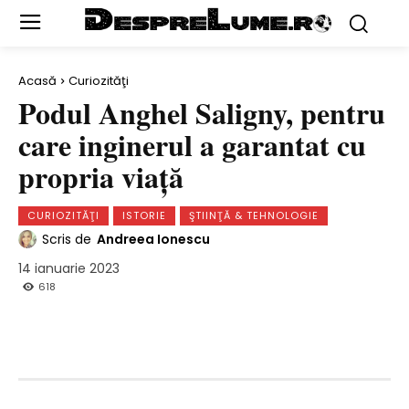
Acasă
Curiozităţi
Podul Anghel Saligny, pentru
care inginerul a garantat cu
propria viaţă
CURIOZITĂŢI
ISTORIE
ŞTIINŢĂ & TEHNOLOGIE
Scris de
Andreea Ionescu
14 ianuarie 2023
618