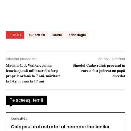
Etichete
curiozitati
istorie
tehnologie
Articolul precedent
Articolul următor
Madam C. J. Walker, prima
Sinodul Cadavrului: procesul în
femeie ajunsă milionar din forțe
care a fost judecat un papă
proprii: orfană la 7 ani, măritată
decedat
la 14 şi mamă la 17 ani
Pe aceeaşi temă
Curiozităţi
Colapsul catastrofal al neanderthalienilor