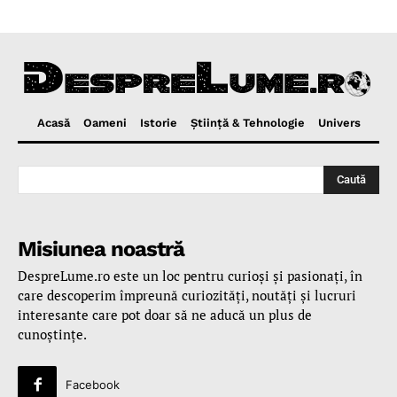
Acasă
Oameni
Istorie
Ştiinţă & Tehnologie
Univers
Caută
Misiunea noastră
DespreLume.ro este un loc pentru curioşi şi pasionaţi, în
care descoperim împreună curiozităţi, noutăţi şi lucruri
interesante care pot doar să ne aducă un plus de
cunoştinţe.
Facebook