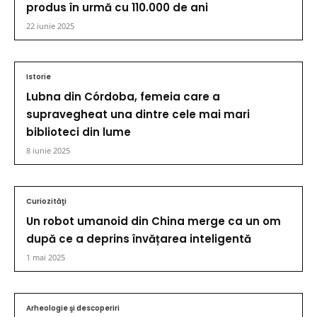
produs în urmă cu 110.000 de ani
22 iunie 2025
Istorie
Lubna din Córdoba, femeia care a
supravegheat una dintre cele mai mari
biblioteci din lume
8 iunie 2025
Curiozităţi
Un robot umanoid din China merge ca un om
după ce a deprins învățarea inteligentă
1 mai 2025
Arheologie şi descoperiri