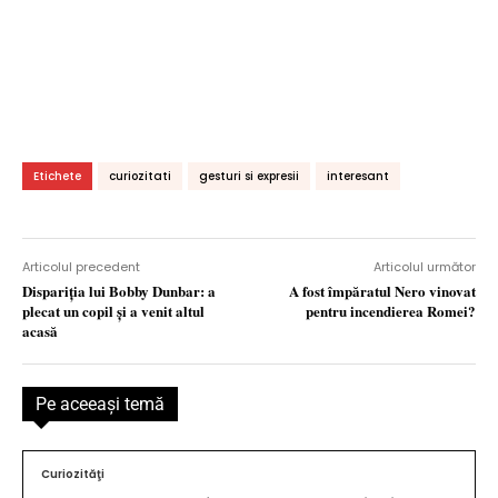
Etichete
curiozitati
gesturi si expresii
interesant
Articolul precedent
Articolul următor
Dispariţia lui Bobby Dunbar: a
A fost împăratul Nero vinovat
plecat un copil şi a venit altul
pentru incendierea Romei?
acasă
Pe aceeaşi temă
Curiozităţi