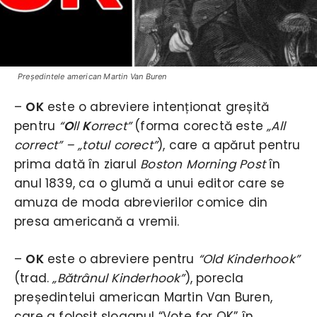
Președintele american Martin Van Buren
–
OK
este o abreviere intenționat greșită
pentru
“
O
ll
K
orrect”
(forma corectă este
„All
correct” – „totul corect”
), care a apărut pentru
prima dată în ziarul
Boston Morning Post
în
anul 1839, ca o glumă a unui editor care se
amuza de moda abrevierilor comice din
presa americană a vremii.
–
OK
este o abreviere pentru
“Old Kinderhook”
(trad.
„Bătrânul Kinderhook”
), porecla
președintelui american Martin Van Buren,
care a folosit sloganul “Vote for OK” în