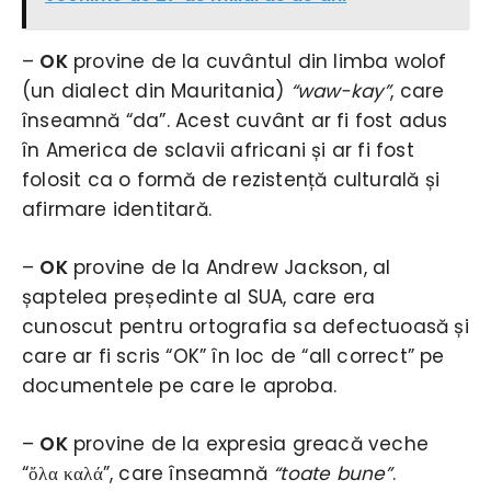
–
OK
provine de la cuvântul din limba wolof
(un dialect din Mauritania)
“waw-kay”
, care
înseamnă “da”. Acest cuvânt ar fi fost adus
în America de sclavii africani și ar fi fost
folosit ca o formă de rezistență culturală și
afirmare identitară.
–
OK
provine de la Andrew Jackson, al
șaptelea președinte al SUA, care era
cunoscut pentru ortografia sa defectuoasă și
care ar fi scris “OK” în loc de “all correct” pe
documentele pe care le aproba.
–
OK
provine de la expresia greacă veche
“ὄλα καλά”, care înseamnă
“toate bune”
.