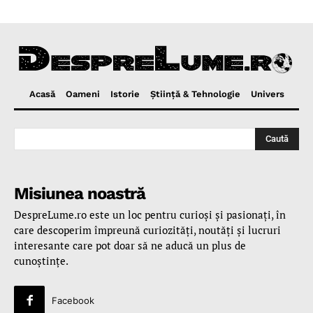
Acasă
Oameni
Istorie
Ştiinţă & Tehnologie
Univers
Caută
Misiunea noastră
DespreLume.ro este un loc pentru curioşi şi pasionaţi, în
care descoperim împreună curiozităţi, noutăţi şi lucruri
interesante care pot doar să ne aducă un plus de
cunoştinţe.
Facebook