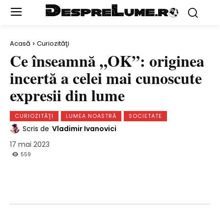
Acasă
Curiozităţi
Ce înseamnă „OK”: originea
incertă a celei mai cunoscute
expresii din lume
CURIOZITĂŢI
LUMEA NOASTRĂ
SOCIETATE
Scris de
Vladimir Ivanovici
17 mai 2023
559