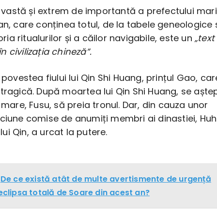
re vastă și extrem de importantă a prefectului mari
an, care conținea totul, de la tabele geneologice 
toria ritualurilor și a căilor navigabile, este un
„text
 civilizația chineză”.
 povestea fiului lui Qin Shi Huang, prințul Gao, car
 tragică. După moartea lui Qin Shi Huang, se aște
l mare, Fusu, să preia tronul. Dar, din cauza unor
ciune comise de anumiți membri ai dinastiei, Huh
 lui Qin, a urcat la putere.
De ce există atât de multe avertismente de urgență
 eclipsa totală de Soare din acest an?