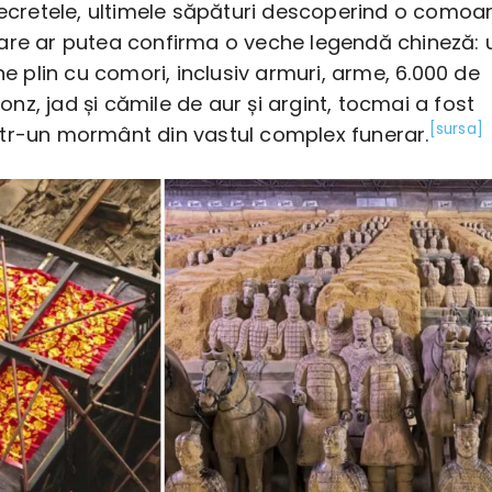
 secretele, ultimele săpături descoperind o comoa
are ar putea confirma o veche legendă chineză: 
one plin cu comori, inclusiv armuri, arme, 6.000 de
z, jad și cămile de aur și argint, tocmai a fost
[sursa]
tr-un mormânt din vastul complex funerar.