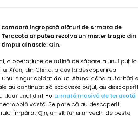
comoară îngropată alături de Armata de
Teracotă ar putea rezolva un mister tragic din
timpul dinastiei Qin.
i, o operațiune de rutină de săpare a unui puț la
ului Xi’an, din China, a dus la descoperirea
unui singur soldat de lut. Atunci când autoritățil
e au continuat să excaveze puțul, au descoperi
ra doar unul dintr-o
armată masivă de teracotă
necropolă vastă. Se pare că au descoperit
ului Împărat Qin, un sit funerar vechi de peste