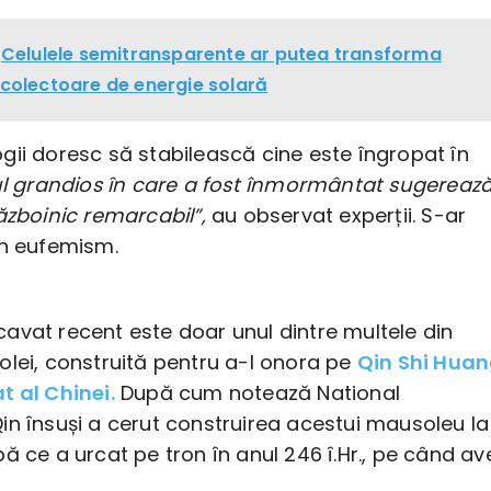
Celulele semitransparente ar putea transforma
n colectoare de energie solară
gii doresc să stabilească cine este îngropat în
 grandios în care a fost înmormântat sugereaz
ăzboinic remarcabil”,
au observat experții. S-ar
un eufemism.
avat recent este doar unul dintre multele din
olei, construită pentru a-l onora pe
Qin Shi Huan
t al Chinei.
După cum notează National
in însuși a cerut construirea acestui mausoleu la
ă ce a urcat pe tron în anul 246 î.Hr., pe când av