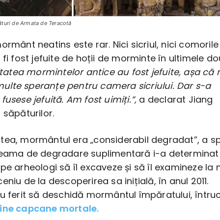
turi de Armata de Teracotă
ormânt neatins este rar. Nici sicriul, nici comorile
 fi fost jefuite de hoții de morminte în ultimele d
itatea mormintelor antice au fost jefuite, așa că 
lte speranțe pentru camera sicriului. Dar s-a
fusese jefuită. Am fost uimiți.”,
a declarat Jiang
 săpăturilor.
tea, mormântul era „considerabil degradat”, a s
teama de degradare suplimentară i-a determinat 
pe arheologi să îl excaveze și să îl examineze la 
eniu de la descoperirea sa inițială, în anul 2011.
u ferit să deschidă mormântul împăratului, întru
ţine capcane mortale.