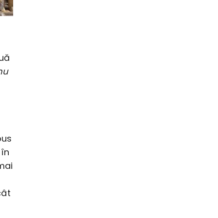
ouă
nu
pus
în
mai
cât