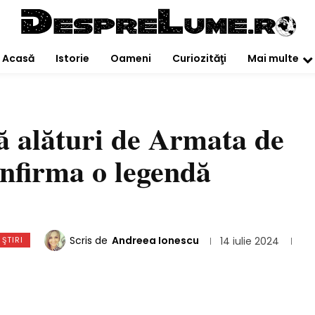
Acasă
Istorie
Oameni
Curiozităţi
Mai multe
 alături de Armata de
onfirma o legendă
Scris de
Andreea Ionescu
 ŞTIRI
14 iulie 2024