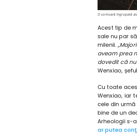
O comoară îngropată ală
Acest tip de m
sale nu par să
milenii.
„Major
aveam prea mu
dovedit că nu 
Wenxiao, șeful
Cu toate aces
Wenxiao, iar 
cele din urmă 
bine de un dec
Arheologii s-a
ar putea con