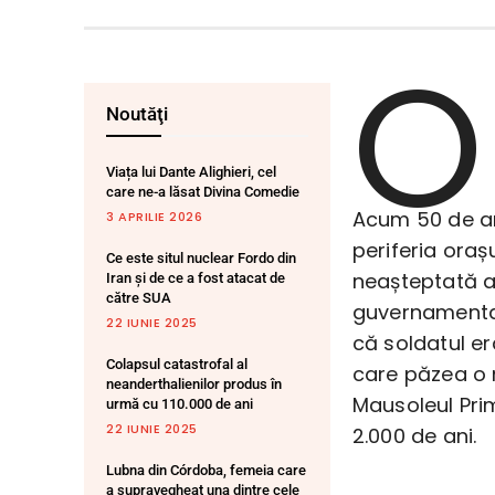
O
Noutăţi
Viața lui Dante Alighieri, cel
care ne-a lăsat Divina Comedie
Acum 50 de an
3 APRILIE 2026
periferia oraș
Ce este situl nuclear Fordo din
neașteptată a 
Iran și de ce a fost atacat de
către SUA
guvernamental
22 IUNIE 2025
că soldatul e
Colapsul catastrofal al
care păzea o 
neanderthalienilor produs în
Mausoleul Prim
urmă cu 110.000 de ani
22 IUNIE 2025
2.000 de ani.
Lubna din Córdoba, femeia care
a supravegheat una dintre cele