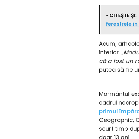
• CITEŞTE ŞI:
ferestrele î
Acum, arheolo
interior.
„Modul
că a fost un r
putea să fie 
Mormântul exc
cadrul necrop
primul împăra
Geographic, Q
scurt timp dup
doar 13 ani.