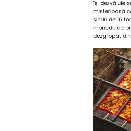
își dezvăluie
misterioasă c
sicriu de 16 t
monede de bron
dezgropat din