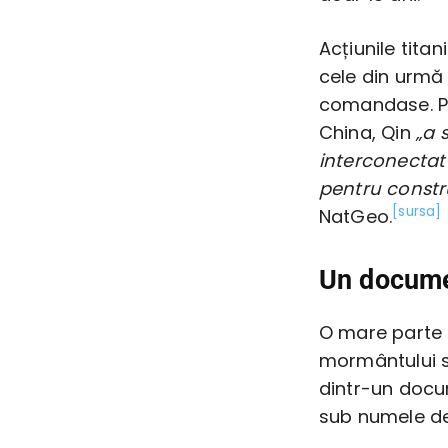
Acțiunile titan
cele din urmă
comandase. Pe
China, Qin
„a 
interconectat 
pentru constr
[sursa]
NatGeo.
Un documen
O mare parte 
mormântului s
dintr-un docu
sub numele de 