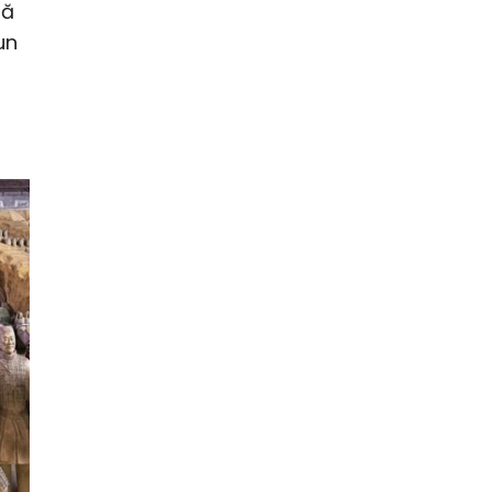
ră
un