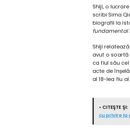
Shiji, o lucra
scribi Sima Qi
biografii la is
fundamental în
Shiji relatează
avut o soartă
ca fiul său ce
acte de înșelă
al 18-lea fiu al
• CITEŞTE ŞI:
cu privire la