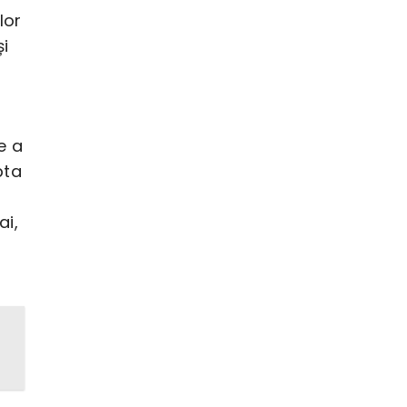
lor
și
e a
pta
ai,