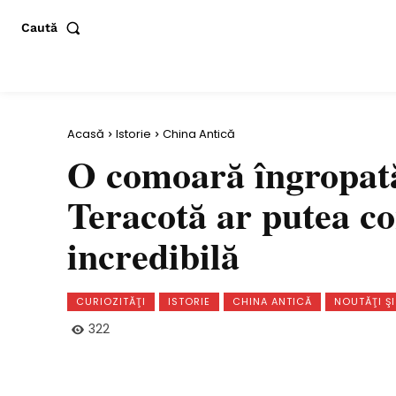
Caută
Acasă
Istorie
China Antică
O comoară îngropată
Teracotă ar putea c
incredibilă
CURIOZITĂŢI
ISTORIE
CHINA ANTICĂ
NOUTĂŢI ŞI
322
Distribuie