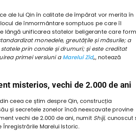
ice ale lui Qin în calitate de împărat vor merita în
 locul de înmormântare somptuos pe care îl
 lângă unificarea statelor beligerante care for
standardizat monedele, greutățile și măsurile; a
statele prin canale și drumuri; și este creditat
uirea primei versiuni a
Marelui Zid
„
, notează
t misterios, vechi de 2.000 de ani
din ceea ce știm despre Qin, construcția
ău și secretele zonelor încă neexcavate provine
ment vechi de 2.000 de ani, numit
Shiji,
cunoscut ș
Înregistrările Marelui Istoric.