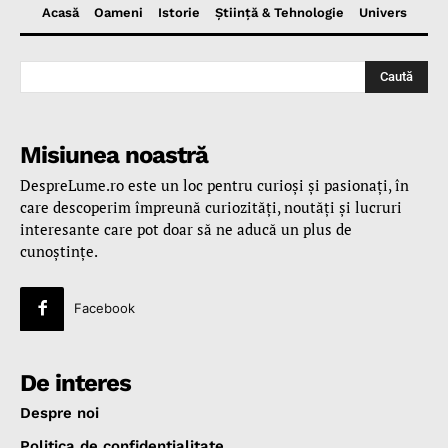
Acasă
Oameni
Istorie
Ştiinţă & Tehnologie
Univers
Caută
Misiunea noastră
DespreLume.ro este un loc pentru curioşi şi pasionaţi, în
care descoperim împreună curiozităţi, noutăţi şi lucruri
interesante care pot doar să ne aducă un plus de
cunoştinţe.
Facebook
De interes
Despre noi
Politica de confidenţialitate