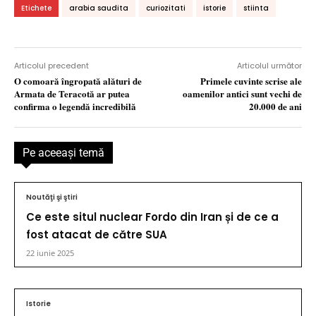
Etichete
arabia saudita
curiozitati
istorie
stiinta
Articolul precedent
Articolul următor
O comoară îngropată alături de
Primele cuvinte scrise ale
Armata de Teracotă ar putea
oamenilor antici sunt vechi de
confirma o legendă incredibilă
20.000 de ani
Pe aceeaşi temă
Noutăţi şi ştiri
Ce este situl nuclear Fordo din Iran și de ce a
fost atacat de către SUA
22 iunie 2025
Istorie