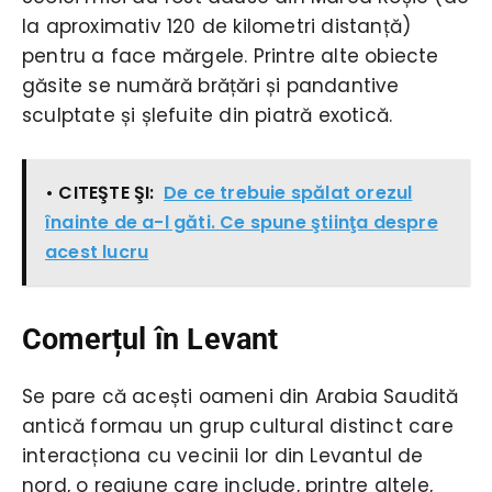
la aproximativ 120 de kilometri distanță)
pentru a face mărgele. Printre alte obiecte
găsite se numără brățări și pandantive
sculptate și șlefuite din piatră exotică.
• CITEŞTE ŞI:
De ce trebuie spălat orezul
înainte de a-l găti. Ce spune ştiinţa despre
acest lucru
Comerțul în Levant
Se pare că acești oameni din Arabia Saudită
antică formau un grup cultural distinct care
interacționa cu vecinii lor din Levantul de
nord, o regiune care include, printre altele,