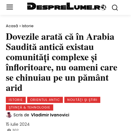
Acasă
Istorie
Dovezile arată că în Arabia
Saudită antică existau
comunități complexe și
înfloritoare, nu oameni care
se chinuiau pe un pământ
arid
ISTORIE
ORIENTUL ANTIC
NOUTĂŢI ŞI ŞTIRI
ŞTIINŢĂ & TEHNOLOGIE
Scris de
Vladimir Ivanovici
15 iulie 2024
302