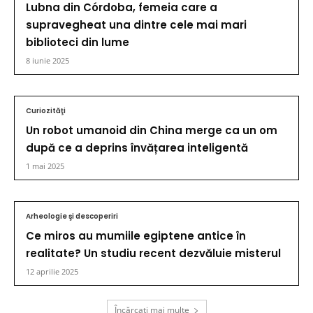
Lubna din Córdoba, femeia care a
supravegheat una dintre cele mai mari
biblioteci din lume
8 iunie 2025
Curiozităţi
Un robot umanoid din China merge ca un om
după ce a deprins învățarea inteligentă
1 mai 2025
Arheologie şi descoperiri
Ce miros au mumiile egiptene antice în
realitate? Un studiu recent dezvăluie misterul
12 aprilie 2025
Încărcați mai multe