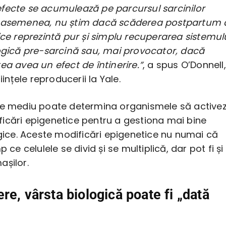
fecte se acumulează pe parcursul sarcinilor
e asemenea, nu știm dacă scăderea postpartum 
ice reprezintă pur și simplu recuperarea sistemul
logică pre-sarcină sau, mai provocator, dacă
ea avea un efect de întinerire.”
, a spus O’Donnell,
tiințele reproducerii la Yale.
de mediu poate determina organismele să active
icări epigenetice pentru a gestiona mai bine
ogice. Aceste modificări epigenetice nu numai că
p ce celulele se divid și se multiplică, dar pot fi și
așilor.
re, vârsta biologică poate fi „dată