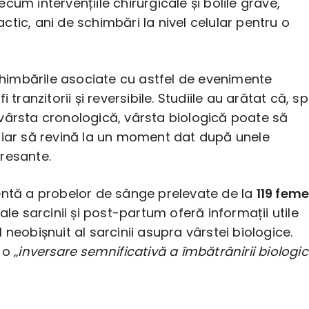
cum intervențiile chirurgicale și bolile grave,
tic, ani de schimbări la nivel celular pentru o
schimbările asociate cu astfel de evenimente
i tranzitorii și reversibile. Studiile au arătat că, s
vârsta cronologică, vârsta biologică poate să
hiar să revină la un moment dat după unele
resante.
entă a probelor de sânge prelevate de la
119 feme
 ale sarcinii și post-partum oferă informații utile
 neobișnuit al sarcinii asupra vârstei biologice.
ă o
„inversare semnificativă a îmbătrânirii biologic