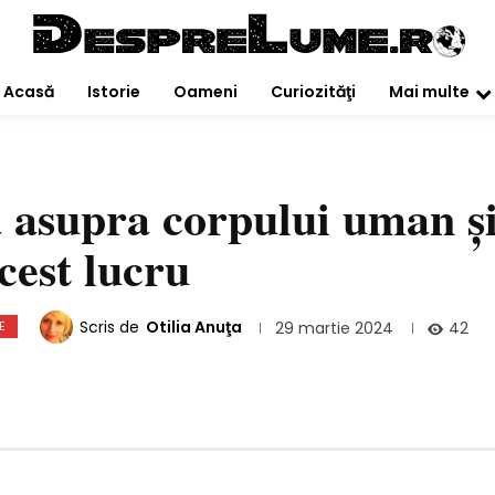
Acasă
Istorie
Oameni
Curiozităţi
Mai multe
a asupra corpului uman ş
cest lucru
Scris de
Otilia Anuţa
E
42
29 martie 2024