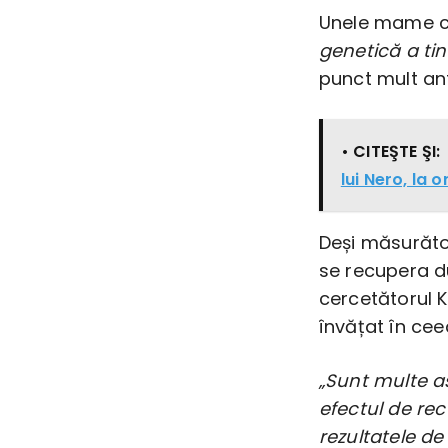
Unele mame c
genetică a tine
punct mult ant
• CITEŞTE ŞI:
lui Nero, la 
Deși măsurăto
se recupera d
cercetătorul 
învățat în ce
„Sunt multe as
efectul de re
rezultatele d