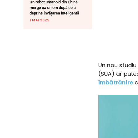
Un robot umanoid din China
merge ca un om după ce a
deprins învățarea inteligentă
1 MAI 2025
Un nou studiu 
(SUA) ar pute
îmbătrânire
c