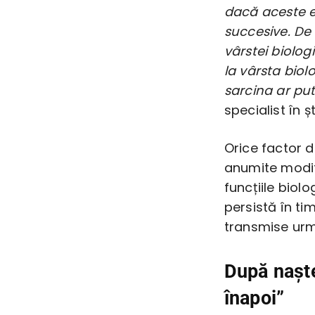
dacă aceste e
succesive. D
vârstei biolog
la vârsta bio
sarcina ar put
specialist în ș
Orice factor 
anumite modif
funcțiile biol
persistă în tim
transmise urm
După naște
înapoi”