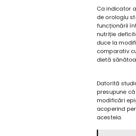
Ca indicator a
de orologiu s
funcționării în
nutriție defic
duce la modifi
comparativ cu 
dietă sănătoa
Datorită studi
presupune că
modificări ep
acoperind peri
acesteia.