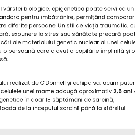
l vârstei biologice, epigenetica poate servi ca un 
tandard pentru îmbătrânire, permițând compara
tre diferite persoane. Un stil de viață traumatic, c
itară, expunere la stres sau sănătate precară poa
cări ale materialului genetic nuclear al unei celule
o persoană care a avut o copilărie împlinită și 
să.
ului realizat de O’Donnell și echipa sa, acum put
 celulele unei mame adaugă aproximativ
2,5 ani
igenetice în doar 18 săptămâni de sarcină,
oada de la începutul sarcinii până la sfârșitul