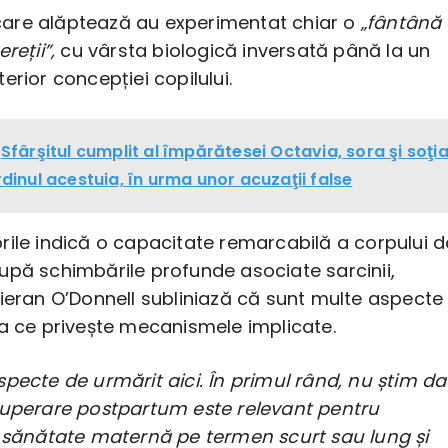
are alăptează au experimentat chiar o
„fântână
reții”,
cu vârsta biologică inversată până la un
erior concepției copilului.
Sfârşitul cumplit al împărătesei Octavia, sora şi soţi
ordinul acestuia, în urma unor acuzaţii false
rile indică o capacitate remarcabilă a corpului d
upă schimbările profunde asociate sarcinii,
Kieran O’Donnell subliniază că sunt multe aspecte
ea ce privește mecanismele implicate.
pecte de urmărit aici. În primul rând, nu știm d
cuperare postpartum este relevant pentru
e sănătate maternă pe termen scurt sau lung și