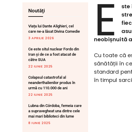
E
ste
Noutăţi
str
fie
Viața lui Dante Alighieri, cel
asu
care ne-a lăsat Divina Comedie
3 APRILIE 2026
neobișnuită a
Ce este situl nuclear Fordo din
Cu toate că e
Iran și de ce a fost atacat de
către SUA
sănătății în c
22 IUNIE 2025
standard pent
Colapsul catastrofal al
în timpul sarcin
neanderthalienilor produs în
urmă cu 110.000 de ani
22 IUNIE 2025
Lubna din Córdoba, femeia care
a supravegheat una dintre cele
mai mari biblioteci din lume
8 IUNIE 2025