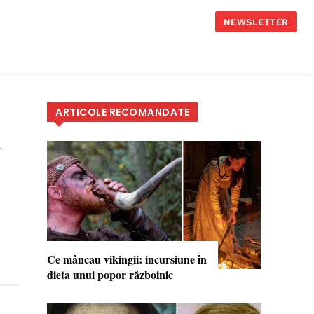
NEWSLETTER
ARTICOLE RECOMANDATE
i
Ce mâncau vikingii: incursiune în
dieta unui popor războinic