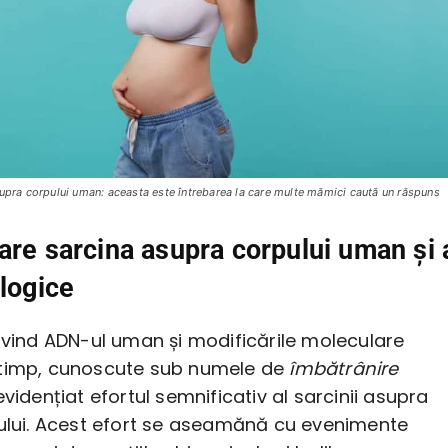
supra corpului uman: aceasta este întrebarea la care multe mămici caută un răspuns
are sarcina asupra corpului uman şi 
ologice
ivind ADN-ul uman și modificările moleculare
 timp, cunoscute sub numele de
îmbătrânire
vidențiat efortul semnificativ al sarcinii asupra
pului. Acest efort se aseamănă cu evenimente