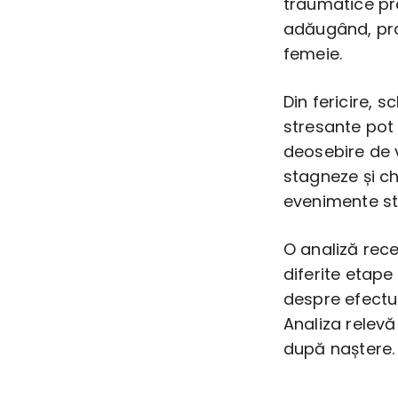
traumatice pre
adăugând, prac
femeie.
Din fericire, 
stresante pot f
deosebire de 
stagneze și c
evenimente st
O analiză rec
diferite etape
despre efectul
Analiza relev
după naștere.