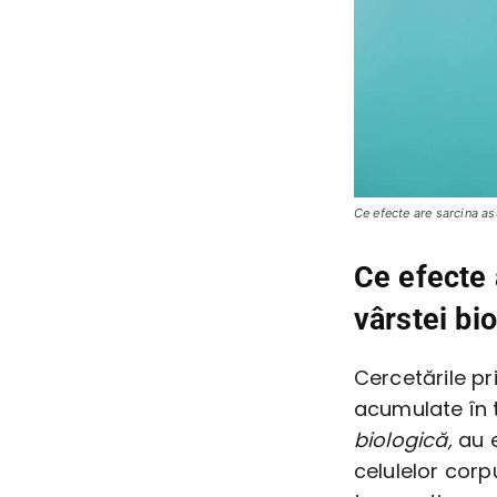
Ce efecte are sarcina a
Ce efecte 
vârstei bi
Cercetările pr
acumulate în
biologică,
au e
celulelor cor