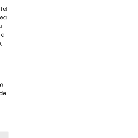
fel
rea
u
te
,
o
em
de