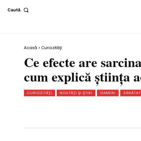
Caută
Acasă
Curiozităţi
Ce efecte are sarcin
cum explică ştiinţa a
CURIOZITĂŢI
NOUTĂŢI ŞI ŞTIRI
OAMENI
SĂNĂTAT
Distribuie