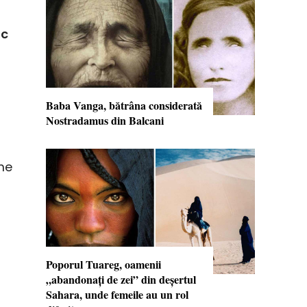
ic
Baba Vanga, bătrâna considerată
Nostradamus din Balcani
me
Poporul Tuareg, oamenii
„abandonaţi de zei” din deşertul
Sahara, unde femeile au un rol