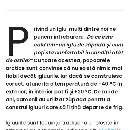
P
rivind un iglu, mulți dintre noi ne
punem întrebarea:
„De ce este
cald într-un iglu de zăpadă şi cum
poţi sta confortabil în condiții atât
de ostile?”
Cu toate acestea, popoarele
arctice sunt convinse că nu există nimic mai
fiabil decât igluurile, iar dacă se construiesc
corect, atunci la o temperatură de –40 °C în
exterior, în interior pot fi şi +20 °C. De mii de
ani, oamenii au utilizat zăpada pentru a
construi igluuri care să îi țină departe de frig.
Igluurile sunt locuințe tradiționale folosite în