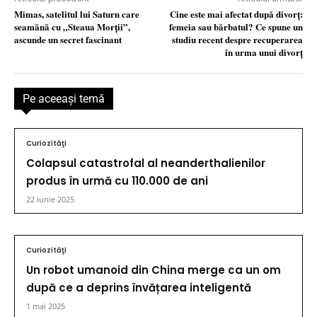
Mimas, satelitul lui Saturn care
Cine este mai afectat după divorţ:
seamănă cu „Steaua Morții”,
femeia sau bărbatul? Ce spune un
ascunde un secret fascinant
studiu recent despre recuperarea
în urma unui divorţ
Pe aceeaşi temă
Curiozităţi
Colapsul catastrofal al neanderthalienilor
produs în urmă cu 110.000 de ani
22 iunie 2025
Curiozităţi
Un robot umanoid din China merge ca un om
după ce a deprins învățarea inteligentă
1 mai 2025