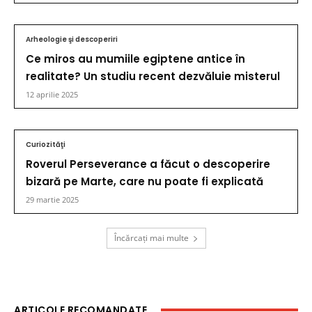
Arheologie şi descoperiri
Ce miros au mumiile egiptene antice în
realitate? Un studiu recent dezvăluie misterul
12 aprilie 2025
Curiozităţi
Roverul Perseverance a făcut o descoperire
bizară pe Marte, care nu poate fi explicată
29 martie 2025
Încărcați mai multe
ARTICOLE RECOMANDATE