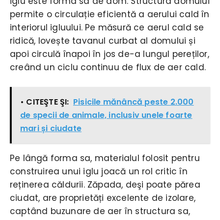
iglu este forma sa de dom. Structura domului
permite o circulație eficientă a aerului cald în
interiorul igluului. Pe măsură ce aerul cald se
ridică, lovește tavanul curbat al domului și
apoi circulă înapoi în jos de-a lungul pereților,
creând un ciclu continuu de flux de aer cald.
• CITEŞTE ŞI:
Pisicile mănâncă peste 2.000
de specii de animale, inclusiv unele foarte
mari și ciudate
Pe lângă forma sa, materialul folosit pentru
construirea unui iglu joacă un rol critic în
reținerea căldurii. Zăpada, deşi poate părea
ciudat, are proprietăți excelente de izolare,
captând buzunare de aer în structura sa,