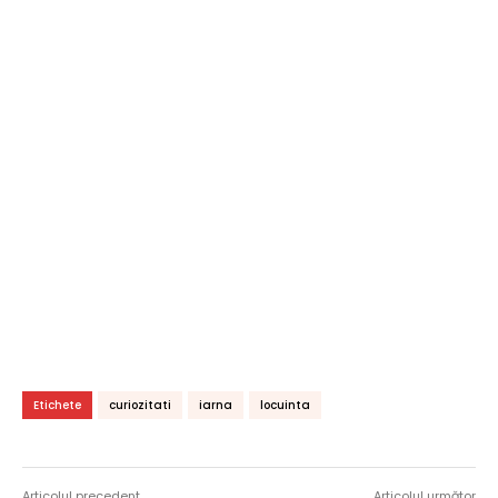
Etichete
curiozitati
iarna
locuinta
Articolul precedent
Articolul următor