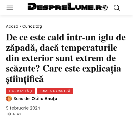
Acasă
Curiozităţi
De ce este cald într-un iglu de
zăpadă, dacă temperaturile
din exterior sunt extrem de
scăzute? Care este explicaţia
ştiinţifică
CURIOZITĂŢI
LUMEA NOASTRĂ
Scris de
Otilia Anuţa
9 februarie 2024
4548