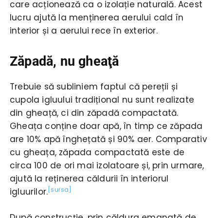
care acționează ca o izolație naturală. Acest
lucru ajută la menținerea aerului cald în
interior și a aerului rece în exterior.
Zăpadă, nu gheaţă
Trebuie să subliniem faptul că pereții și
cupola igluului tradițional nu sunt realizate
din gheață, ci din zăpadă compactată.
Gheața conține doar apă, în timp ce zăpada
are 10% apă înghețată și 90% aer. Comparativ
cu gheața, zăpada compactată este de
circa 100 de ori mai izolatoare și, prin urmare,
ajută la reținerea căldurii în interiorul
[sursa]
igluurilor.
După construcție, prin căldura emanată de