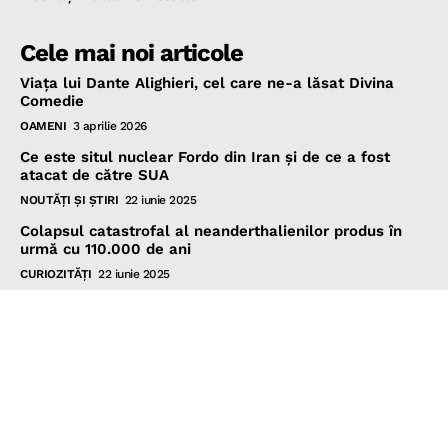
Cele mai noi articole
Viața lui Dante Alighieri, cel care ne-a lăsat Divina
Comedie
OAMENI
3 aprilie 2026
Ce este situl nuclear Fordo din Iran și de ce a fost
atacat de către SUA
NOUTĂŢI ŞI ŞTIRI
22 iunie 2025
Colapsul catastrofal al neanderthalienilor produs în
urmă cu 110.000 de ani
CURIOZITĂŢI
22 iunie 2025
© 2026 DespreLume.ro - Toate drepturile rezervate.