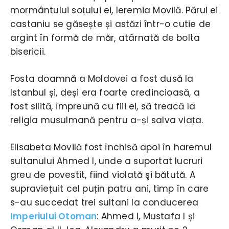
mormântului soțului ei, Ieremia Movilă. Părul ei
castaniu se găsește și astăzi într-o cutie de
argint în formă de măr, atârnată de bolta
bisericii.
Fosta doamnă a Moldovei a fost dusă la
Istanbul și, deși era foarte credincioasă, a
fost silită, împreună cu fiii ei, să treacă la
religia musulmană pentru a-și salva viața.
Elisabeta Movilă fost închisă apoi în haremul
sultanului Ahmed I, unde a suportat lucruri
greu de povestit, fiind violată şi bătută. A
supraviețuit cel puțin patru ani, timp în care
s-au succedat trei sultani la conducerea
Imperiului Otoman
: Ahmed I, Mustafa I și