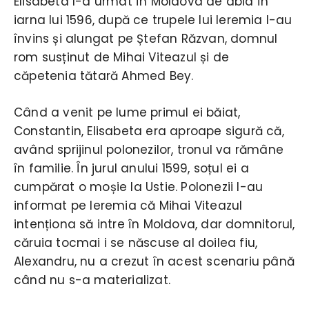
Elisabeta l-a urmat în Moldova de abia în
iarna lui 1596, după ce trupele lui Ieremia l-au
învins și alungat pe Ștefan Răzvan, domnul
rom susținut de Mihai Viteazul și de
căpetenia tătară Ahmed Bey.
Când a venit pe lume primul ei băiat,
Constantin, Elisabeta era aproape sigură că,
având sprijinul polonezilor, tronul va rămâne
în familie. În jurul anului 1599, soțul ei a
cumpărat o moșie la Ustie. Polonezii l-au
informat pe Ieremia că Mihai Viteazul
intenționa să intre în Moldova, dar domnitorul,
căruia tocmai i se născuse al doilea fiu,
Alexandru, nu a crezut în acest scenariu până
când nu s-a materializat.