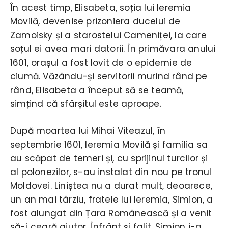
În acest timp, Elisabeta, soția lui Ieremia
Movilă, devenise prizoniera ducelui de
Zamoisky și a starostelui Cameniței, la care
soțul ei avea mari datorii. În primăvara anului
1601, orașul a fost lovit de o epidemie de
ciumă. Văzându-și servitorii murind rând pe
rând, Elisabeta a început să se teamă,
simțind că sfârșitul este aproape.
După moartea lui Mihai Viteazul, în
septembrie 1601, Ieremia Movilă și familia sa
au scăpat de temeri și, cu sprijinul turcilor și
al polonezilor, s-au instalat din nou pe tronul
Moldovei. Liniștea nu a durat mult, deoarece,
un an mai târziu, fratele lui Ieremia, Simion, a
fost alungat din Țara Românească și a venit
să-i ceară ajutor. Înfrânt și falit, Simion i-a