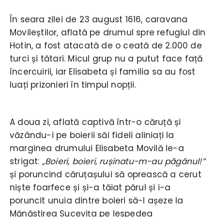
În seara zilei de 23 august 1616, caravana
Movileștilor, aflată pe drumul spre refugiul din
Hotin, a fost atacată de o ceată de 2.000 de
turci și tătari. Micul grup nu a putut face față
încercuirii, iar Elisabeta și familia sa au fost
luați prizonieri în timpul nopții.
A doua zi, aflată captivă într-o căruță și
văzându-i pe boierii săi fideli aliniați la
marginea drumului Elisabeta Movilă le-a
strigat:
„Boieri, boieri, rușinatu-m-au păgânul!”
și poruncind căruțașului să oprească a cerut
niște foarfece și și-a tăiat părul și i-a
poruncit unuia dintre boieri să-l așeze la
Mănăstirea Sucevița pe lespedea