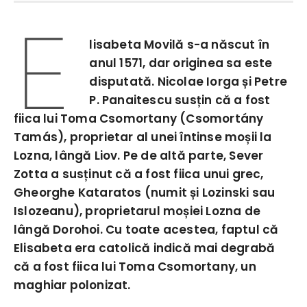
E
lisabeta Movilă s-a născut în
anul 1571, dar originea sa este
disputată. Nicolae Iorga și Petre
P. Panaitescu susțin că a fost
fiica lui Toma Csomortany (Csomortány
Tamás), proprietar al unei întinse moșii la
Lozna, lângă Liov. Pe de altă parte, Sever
Zotta a susținut că a fost fiica unui grec,
Gheorghe Kataratos (numit și Lozinski sau
Islozeanu), proprietarul moșiei Lozna de
lângă Dorohoi. Cu toate acestea, faptul că
Elisabeta era catolică indică mai degrabă
că a fost fiica lui Toma Csomortany, un
maghiar polonizat.