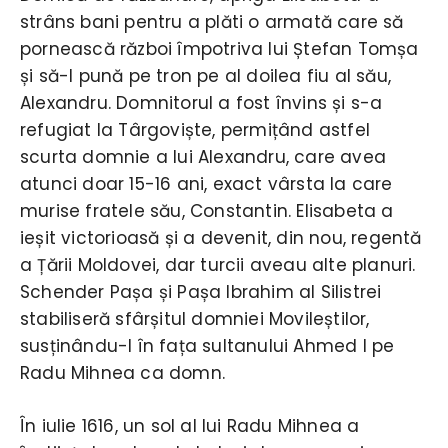
strâns bani pentru a plăti o armată care să
pornească război împotriva lui Ștefan Tomșa
și să-l pună pe tron pe al doilea fiu al său,
Alexandru. Domnitorul a fost învins și s-a
refugiat la Târgoviște, permițând astfel
scurta domnie a lui Alexandru, care avea
atunci doar 15-16 ani, exact vârsta la care
murise fratele său, Constantin. Elisabeta a
ieșit victorioasă și a devenit, din nou, regentă
a Țării Moldovei, dar turcii aveau alte planuri.
Schender Pașa și Pașa Ibrahim al Silistrei
stabiliseră sfârșitul domniei Movileștilor,
susținându-l în fața sultanului Ahmed I pe
Radu Mihnea ca domn.
În iulie 1616, un sol al lui Radu Mihnea a