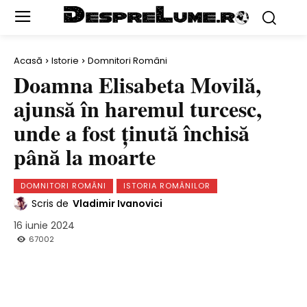
Acasă
Istorie
Domnitori Români
Doamna Elisabeta Movilă,
ajunsă în haremul turcesc,
unde a fost ţinută închisă
până la moarte
DOMNITORI ROMÂNI
ISTORIA ROMÂNILOR
Scris de
Vladimir Ivanovici
16 iunie 2024
67002