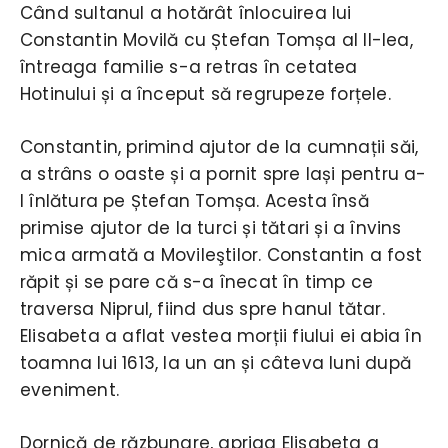
Când sultanul a hotărât înlocuirea lui
Constantin Movilă cu Ștefan Tomșa al II-lea,
întreaga familie s-a retras în cetatea
Hotinului și a început să regrupeze forțele.
Constantin, primind ajutor de la cumnații săi,
a strâns o oaste și a pornit spre Iași pentru a-
l înlătura pe Ștefan Tomșa. Acesta însă
primise ajutor de la turci și tătari și a învins
mica armată a Movileştilor. Constantin a fost
răpit și se pare că s-a înecat în timp ce
traversa Niprul, fiind dus spre hanul tătar.
Elisabeta a aflat vestea morții fiului ei abia în
toamna lui 1613, la un an și câteva luni după
eveniment.
Dornică de răzbunare, apriga Elisabeta a