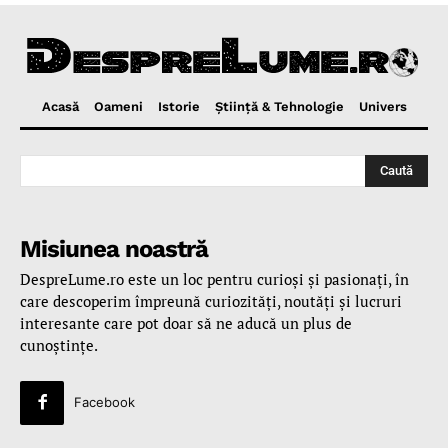
Acasă
Oameni
Istorie
Ştiinţă & Tehnologie
Univers
Caută
Misiunea noastră
DespreLume.ro este un loc pentru curioşi şi pasionaţi, în
care descoperim împreună curiozităţi, noutăţi şi lucruri
interesante care pot doar să ne aducă un plus de
cunoştinţe.
Facebook