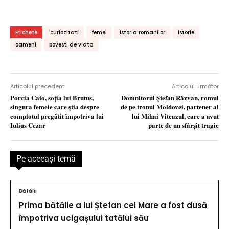
Etichete
curiozitati
femei
istoria romanilor
istorie
oameni
povesti de viata
Articolul precedent
Articolul următor
Porcia Cato, soţia lui Brutus,
Domnitorul Ştefan Răzvan, romul
singura femeie care ştia despre
de pe tronul Moldovei, partener al
complotul pregătit împotriva lui
lui Mihai Viteazul, care a avut
Iulius Cezar
parte de un sfârşit tragic
Pe aceeaşi temă
Bătălii
Prima bătălie a lui Ştefan cel Mare a fost dusă
împotriva ucigașului tatălui său