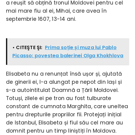
a reușit să obțină tronul Moldovei pentru cel
mai mare fiu al ei, Mihai, care avea în
septembrie 1607, 13-14 ani.
• CITEŞTE ŞI:
Prima soție și muza lui Pablo
Picasso: povestea balerinei Olga Khokhlova
Elisabeta nu a renunțat însă ușor și, ajutată
de ginerii ei, l-a alungat pe nepot din Iași și
s-a autointitulat Doamnă a Țării Moldovei.
Totuși, zilele ei pe tron au fost tulburate
constant de cumnata Marghita, care uneltea
pentru drepturile propriilor fii. Protejați inițial
de Istanbul, Elisabeta și fiul său cel mare au
domnit pentru un timp liniștiți în Moldova.