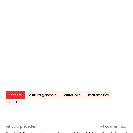
Etichete
cultura generala
curiozitati
matematica
stiinta
Articolul precedent
Articolul următor
Friedrich Engels, viaţa şi sfârşitul
„Asteroidul de aur” poate fi văzut