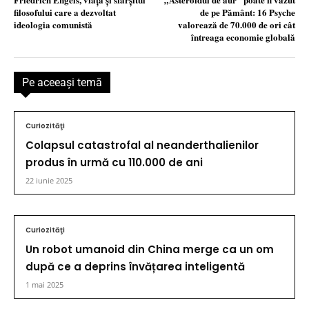
filosofului care a dezvoltat
de pe Pământ: 16 Psyche
ideologia comunistă
valorează de 70.000 de ori cât
întreaga economie globală
Pe aceeaşi temă
Curiozităţi
Colapsul catastrofal al neanderthalienilor
produs în urmă cu 110.000 de ani
22 iunie 2025
Curiozităţi
Un robot umanoid din China merge ca un om
după ce a deprins învățarea inteligentă
1 mai 2025