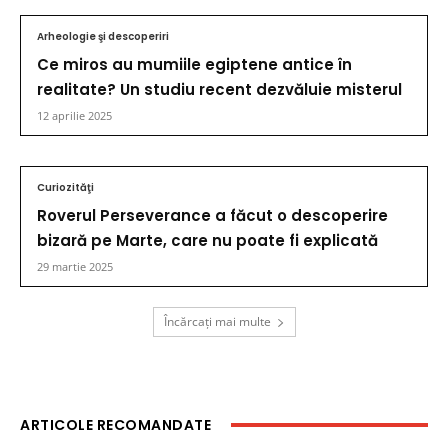
Arheologie şi descoperiri
Ce miros au mumiile egiptene antice în
realitate? Un studiu recent dezvăluie misterul
12 aprilie 2025
Curiozităţi
Roverul Perseverance a făcut o descoperire
bizară pe Marte, care nu poate fi explicată
29 martie 2025
Încărcați mai multe
ARTICOLE RECOMANDATE