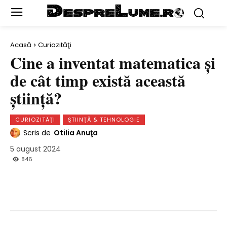
Acasă
Curiozităţi
Cine a inventat matematica şi
de cât timp există această
ştiinţă?
CURIOZITĂŢI
ŞTIINŢĂ & TEHNOLOGIE
Scris de
Otilia Anuţa
5 august 2024
846