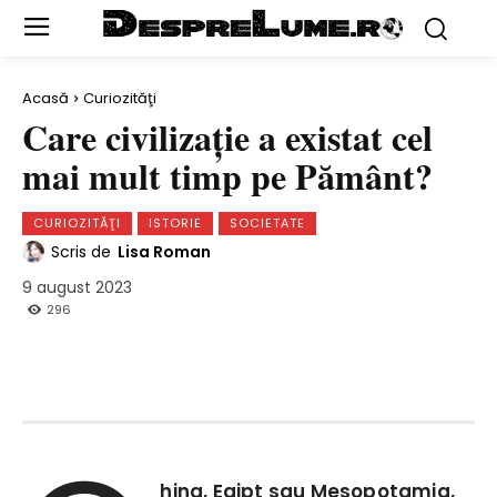
Acasă
Curiozităţi
Care civilizaţie a existat cel
mai mult timp pe Pământ?
CURIOZITĂŢI
ISTORIE
SOCIETATE
Scris de
Lisa Roman
9 august 2023
296
hina, Egipt sau Mesopotamia,