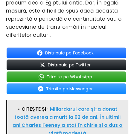
precum cea a Egiptului antic. Dar, în egală
măsură, este dificil de spus dacă aceasta
reprezintă o perioadă de continuitate sau o
succesiune de transformări în nucleul
diferitelor culturi.
Distribuie pe Facebook
Distribuie pe Twitter
Trimite pe WhatsApp
Trimite pe Messenger
• CITEŞTE ŞI:
Miliardarul care şi-a donat
toată averea a murit la 92 de ani. În ultimii
ani Charles Feeney a stat în chirie şi a dus o
viaţă modestă