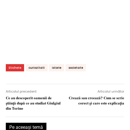
Etichete
curiozitati
istorie
societate
Articolul precedent
Articolul următor
Ce au descoperit oamenii de
Crează sau creează? Cum se scrie
ştiinţă după ce au studiat Giulgiul
corect şi care este explicaţia
din Torino
Pe aceeaşi temă