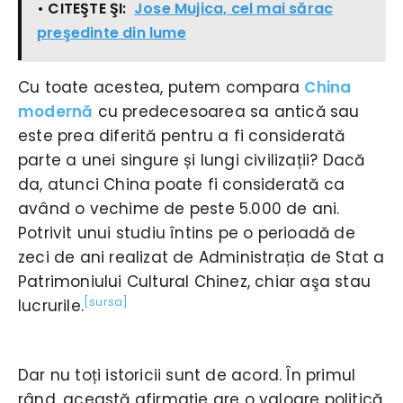
• CITEŞTE ŞI:
Jose Mujica, cel mai sărac
preşedinte din lume
Cu toate acestea, putem compara
China
modernă
cu predecesoarea sa antică sau
este prea diferită pentru a fi considerată
parte a unei singure și lungi civilizații? Dacă
da, atunci China poate fi considerată ca
având o vechime de peste 5.000 de ani.
Potrivit unui studiu întins pe o perioadă de
zeci de ani realizat de Administrația de Stat a
Patrimoniului Cultural Chinez, chiar aşa stau
[sursa]
lucrurile.
Dar nu toți istoricii sunt de acord. În primul
rând, această afirmație are o valoare politică