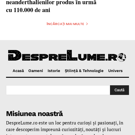
neanderthalienilor produs în urmă
cu 110.000 de ani
ÎNCĂRCAȚI MAI MULTE
Acasă
Oameni
Istorie
Ştiinţă & Tehnologie
Univers
Caută
Misiunea noastră
DespreLume.ro este un loc pentru curioşi şi pasionaţi, în
care descoperim împreună curiozităţi, noutăţi şi lucruri