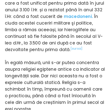
care a fost unificat pentru prima dată în jurul
anului 3.100 î.Hr. și a rezistat până în anul 332
î.Hr. când a fost cucerit de
macedoneni.
În
ciuda acestei cuceriri militare şi politice,
limba a rămas aceeași, iar hieroglifele au
continuat să fie folosite până în secolul al V-
lea d.Hr., la 3.500 de ani după ce au fost
[sursa]
dezvoltate pentru prima dată.
În egală măsură, unii s-ar putea concentra
asupra religiei egiptene antice ca indicator al
longevității sale. Dar nici aceasta nu a fost o
expresie culturală statică. Religia s-a
schimbat în timp, împreună cu oamenii care
o practicau, până când a fost înlocuită în
cele din urmă de creștinism în primul secol al
erei noastre.