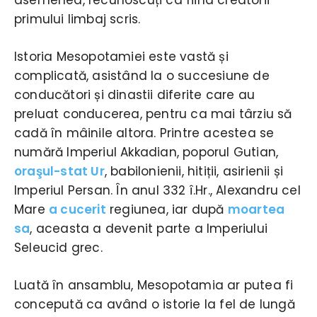
primului limbaj scris.
Istoria Mesopotamiei este vastă și
complicată, asistând la o succesiune de
conducători și dinastii diferite care au
preluat conducerea, pentru ca mai târziu să
cadă în mâinile altora. Printre acestea se
numără Imperiul Akkadian, poporul Gutian,
oraşul-stat Ur
, babilonienii, hitiții, asirienii și
Imperiul Persan. În anul 332 î.Hr., Alexandru cel
Mare
a cucerit
regiunea, iar după
moartea
sa
, aceasta a devenit parte a Imperiului
Seleucid grec.
Luată în ansamblu, Mesopotamia ar putea fi
concepută ca având o istorie la fel de lungă