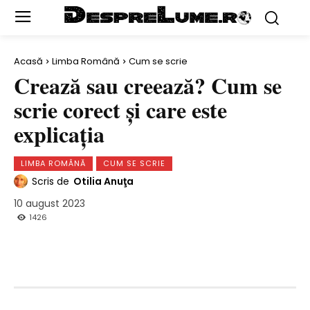
Acasă
Limba Română
Cum se scrie
Crează sau creează? Cum se
scrie corect şi care este
explicaţia
LIMBA ROMÂNĂ
CUM SE SCRIE
Scris de
Otilia Anuţa
10 august 2023
1426