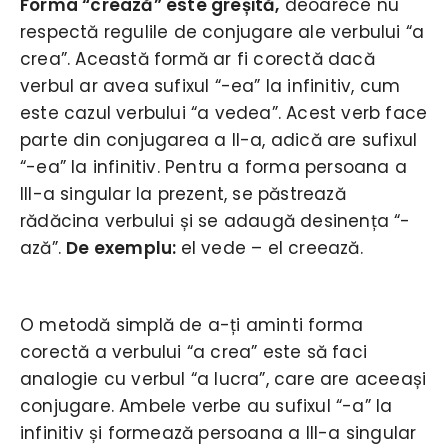
Forma “crează” este greșită,
deoarece nu
respectă regulile de conjugare ale verbului “a
crea”. Această formă ar fi corectă dacă
verbul ar avea sufixul “-ea” la infinitiv, cum
este cazul verbului “a vedea”. Acest verb face
parte din conjugarea a II-a, adică are sufixul
“-ea” la infinitiv. Pentru a forma persoana a
III-a singular la prezent, se păstrează
rădăcina verbului și se adaugă desinența “-
ază”.
De exemplu:
el vede – el creează.
O metodă simplă de a-ți aminti forma
corectă a verbului “a crea” este să faci
analogie cu verbul “a lucra”, care are aceeași
conjugare. Ambele verbe au sufixul “-a” la
infinitiv și formează persoana a III-a singular