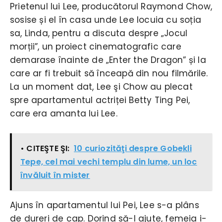
Prietenul lui Lee, producătorul Raymond Chow,
sosise și el în casa unde Lee locuia cu soția
sa, Linda, pentru a discuta despre „Jocul
morții”, un proiect cinematografic care
demarase înainte de „Enter the Dragon” și la
care ar fi trebuit să înceapă din nou filmările.
La un moment dat, Lee şi Chow au plecat
spre apartamentul actriței Betty Ting Pei,
care era amanta lui Lee.
• CITEŞTE ŞI:
10 curiozităţi despre Gobekli
Tepe, cel mai vechi templu din lume, un loc
învăluit în mister
Ajuns în apartamentul lui Pei, Lee s-a plâns
de dureri de cap. Dorind să-l ajute, femeia i-