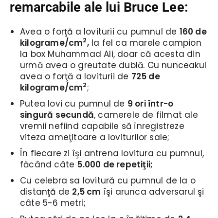
remarcabile ale lui Bruce Lee:
Avea o forţă a loviturii cu pumnul de
160 de
2
kilograme/cm
,
la fel ca marele campion
la box Muhammad Ali, doar că acesta din
urmă avea o greutate dublă. Cu nunceakul
avea o forţă a loviturii de
725 de
2
kilograme/cm
;
Putea lovi cu pumnul de
9 ori într-o
singură secundă
, camerele de filmat ale
vremii nefiind capabile să înregistreze
viteza ameţitoare a loviturilor sale;
În fiecare zi îşi antrena lovitura cu pumnul,
făcând câte
5.000 de repetiţii;
Cu celebra sa lovitură cu pumnul de la o
distanţă de
2,5 cm
îşi arunca adversarul şi
câte 5-6 metri;