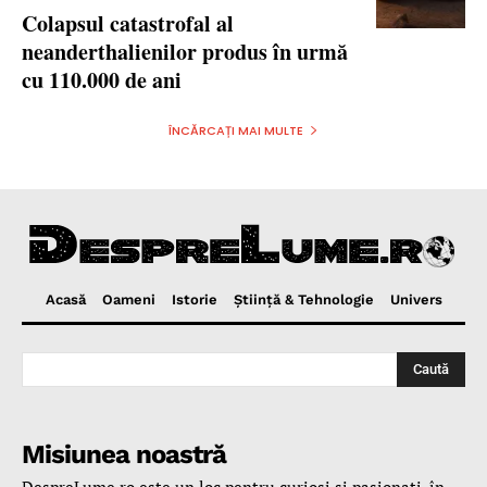
Colapsul catastrofal al
neanderthalienilor produs în urmă
cu 110.000 de ani
ÎNCĂRCAȚI MAI MULTE
Acasă
Oameni
Istorie
Ştiinţă & Tehnologie
Univers
Caută
Misiunea noastră
DespreLume.ro este un loc pentru curioşi şi pasionaţi, în