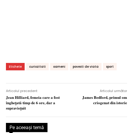
Etichete
curiozitati
oameni
povesti de viata
sport
Articolul precedent
Articolul următor
Jean Hilliard, femeia care a fost
James Bedford, primul om
îngheţată timp de 6 ore, dar a
criogenat din istorie
supravieţuit
Pe aceeaşi temă