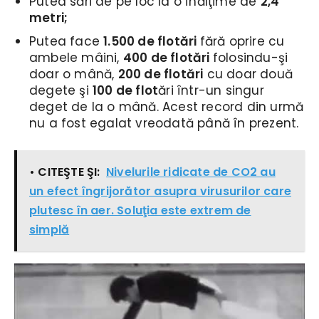
Putea sări de pe loc la o înălţime de
2,4
metri;
Putea face
1.500 de flotări
fără oprire cu
ambele mâini,
400 de flotări
folosindu-şi
doar o mână,
200 de flotări
cu doar două
degete şi
100 de flot
ări într-un singur
deget de la o mână. Acest record din urmă
nu a fost egalat vreodată până în prezent.
• CITEŞTE ŞI:
Nivelurile ridicate de CO2 au
un efect îngrijorător asupra virusurilor care
plutesc în aer. Soluţia este extrem de
simplă