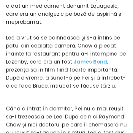
a dat un medicament denumit Equagesic,
care era un analgezic pe bază de aspirină și
meprobamat.
Lee a vrut să se odihnească şi s-a întins pe
patul din cealaltă cameră. Chow a plecat
înainte la restaurant pentru a-l întâmpina pe
Lazenby, care era un fost
James Bond
,
prezenţa sa în film fiind foarte importantă.
După o vreme, a sunat-o pe Pei și a întrebat-
o ce face Bruce, întrucât se făcuse târziu.
Când a intrat în dormitor, Pei nu a mai reușit
să-l trezească pe Lee. După ce nici Raymond
Chow și nici doctorul pe care îl chemaseră nu
au reușit să-l aducă în simţuri, Lee a fost dus