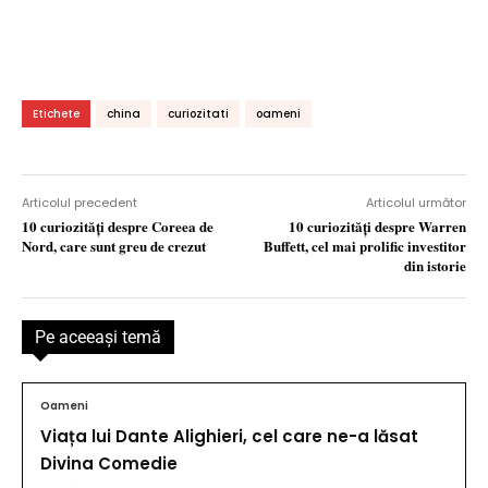
Etichete
china
curiozitati
oameni
Articolul precedent
Articolul următor
10 curiozităţi despre Coreea de
10 curiozităţi despre Warren
Nord, care sunt greu de crezut
Buffett, cel mai prolific investitor
din istorie
Pe aceeaşi temă
Oameni
Viața lui Dante Alighieri, cel care ne-a lăsat
Divina Comedie