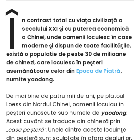
Î
n contrast total cu viaţa civilizaţă a
secolului XXI şi cu puterea economică
a Chinei, unde oamenii locuiesc în case
moderne şi dispun de toate facilităţile,
există o populatie de peste 30 de milioane
de chinezi, care locuiesc în peşteri
asemănătoare celor din
Epoca de Piatră
,
numite yaodong.
De mai bine de patru mii de ani, pe platoul
Loess din Nordul Chinei, oamenii locuiau în
peşteri cunoscute sub numele de
yaodong
.
Acest cuvânt se traduce din chineză prin
„casa peşteră”
. Unele dintre aceste locuinţe
din peşteră sunt sculptate în afara dealurilor,