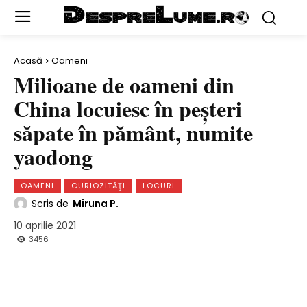
Acasă
Oameni
Milioane de oameni din
China locuiesc în peşteri
săpate în pământ, numite
yaodong
OAMENI
CURIOZITĂŢI
LOCURI
Scris de
Miruna P.
10 aprilie 2021
3456