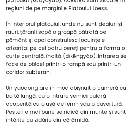
platoului (kàoyáyáo). Acestea sunt situate în
regiuni de pe marginile Platoului Loess.
În interiorul platoului, unde nu sunt dealuri şi
râuri, ţăranii sapă o groapă pătrată pe
pământ şi apoi construiesc locuinţele
orizontal pe cei patru pereţi pentru a forma o
curte centrală, înaltă (dìkēngyáo). Intrarea se
face de obicei printr-o rampă sau printr-un
coridor subteran.
Un yaodong are în mod obişnuit o cameră cu
boltă lungă, cu o intrare semicirculară
acoperită cu o uşă de lemn sau o cuvertură.
Peşterile mai bune se ridică din munte şi sunt
întărite cu zidărie din cărămidă.