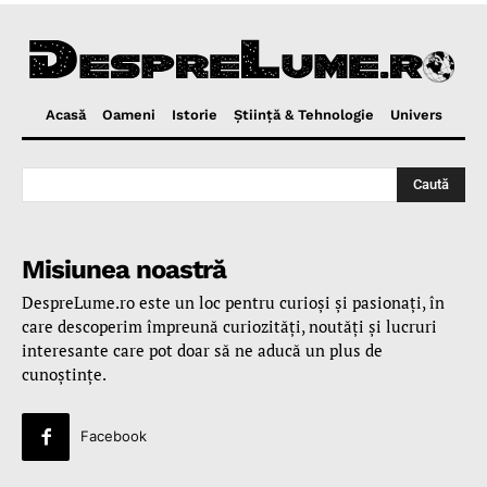
Acasă
Oameni
Istorie
Ştiinţă & Tehnologie
Univers
Caută
Misiunea noastră
DespreLume.ro este un loc pentru curioşi şi pasionaţi, în
care descoperim împreună curiozităţi, noutăţi şi lucruri
interesante care pot doar să ne aducă un plus de
cunoştinţe.
Facebook