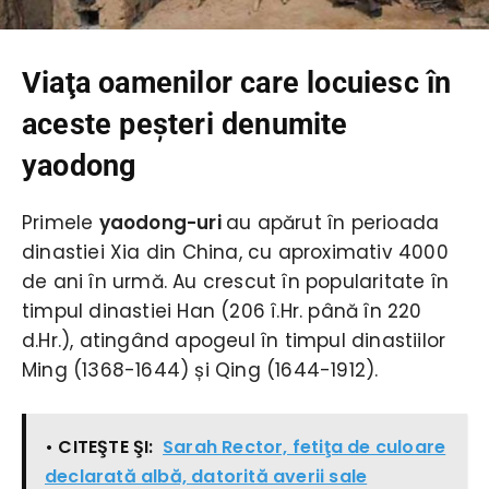
Viaţa oamenilor care locuiesc în
aceste peşteri denumite
yaodong
Primele
yaodong-uri
au apărut în perioada
dinastiei Xia din China, cu aproximativ 4000
de ani în urmă. Au crescut în popularitate în
timpul dinastiei Han (206 î.Hr. până în 220
d.Hr.), atingând apogeul în timpul dinastiilor
Ming (1368-1644) și Qing (1644-1912).
• CITEŞTE ŞI:
Sarah Rector, fetiţa de culoare
declarată albă, datorită averii sale