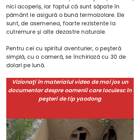
nici acoperiș, iar faptul că sunt săpate în
pământ le asigură o bună termoizolare. Ele
sunt, de asemenea, foarte rezistente la
cutremure și alte dezastre naturale.
Pentru cei cu spiritul aventurier, o peşteră
simplă, cu o cameră, se închiriază cu 30 de
dolari pe lună.
Vizionaţi în materialul video de mai jos un
documentar despre oamenii care locuiesc în
peşteri de tip yaodong