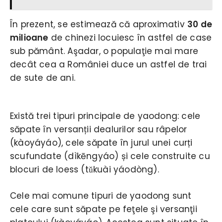
În prezent, se estimează că aproximativ
30 de
milioane
de chinezi locuiesc în astfel de case
sub pământ. Aşadar, o populaţie mai mare
decât cea a României duce un astfel de trai
de sute de ani.
Există trei tipuri principale de yaodong: cele
săpate în versanții dealurilor sau râpelor
(kàoyáyáo), cele săpate în jurul unei curți
scufundate (dìkēngyáo) și cele construite cu
blocuri de loess (tǔkuài yáodòng).
Cele mai comune tipuri de yaodong sunt
cele care sunt săpate pe feţele şi versanţii