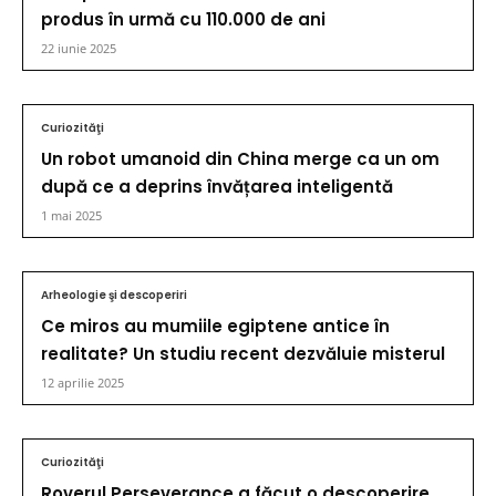
produs în urmă cu 110.000 de ani
22 iunie 2025
Curiozităţi
Un robot umanoid din China merge ca un om
după ce a deprins învățarea inteligentă
1 mai 2025
Arheologie şi descoperiri
Ce miros au mumiile egiptene antice în
realitate? Un studiu recent dezvăluie misterul
12 aprilie 2025
Curiozităţi
Roverul Perseverance a făcut o descoperire