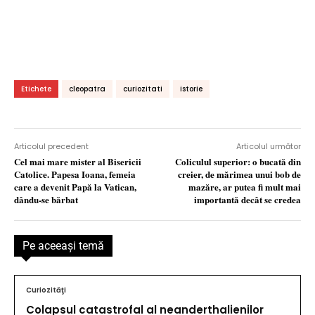
Etichete
cleopatra
curiozitati
istorie
Articolul precedent
Articolul următor
Cel mai mare mister al Bisericii
Coliculul superior: o bucată din
Catolice. Papesa Ioana, femeia
creier, de mărimea unui bob de
care a devenit Papă la Vatican,
mazăre, ar putea fi mult mai
dându-se bărbat
importantă decât se credea
Pe aceeaşi temă
Curiozităţi
Colapsul catastrofal al neanderthalienilor