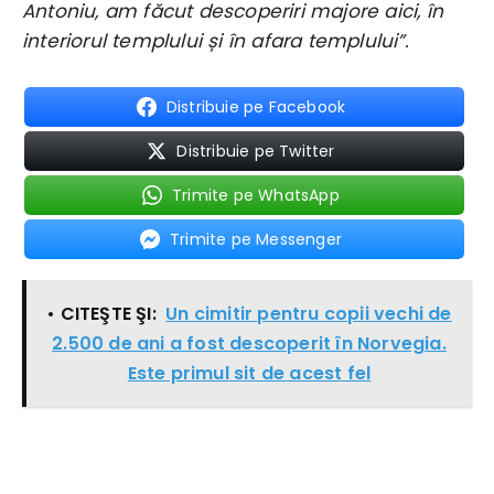
Antoniu, am făcut descoperiri majore aici, în
interiorul templului și în afara templului”.
Distribuie pe Facebook
Distribuie pe Twitter
Trimite pe WhatsApp
Trimite pe Messenger
• CITEŞTE ŞI:
Un cimitir pentru copii vechi de
2.500 de ani a fost descoperit în Norvegia.
Este primul sit de acest fel