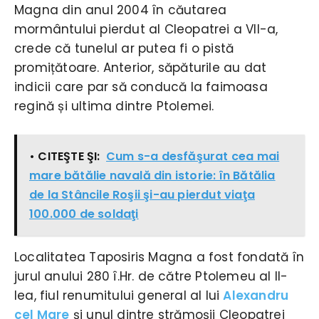
Magna din anul 2004 în căutarea
mormântului pierdut al Cleopatrei a VII-a,
crede că tunelul ar putea fi o pistă
promițătoare. Anterior, săpăturile au dat
indicii care par să conducă la faimoasa
regină și ultima dintre Ptolemei.
• CITEŞTE ŞI:
Cum s-a desfăşurat cea mai
mare bătălie navală din istorie: în Bătălia
de la Stâncile Roşii şi-au pierdut viaţa
100.000 de soldaţi
Localitatea Taposiris Magna a fost fondată în
jurul anului 280 î.Hr. de către Ptolemeu al II-
lea, fiul renumitului general al lui
Alexandru
cel Mare
și unul dintre strămoșii Cleopatrei