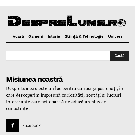
Acasă
Oameni
Istorie
Ştiinţă & Tehnologie
Univers
Caută
Misiunea noastră
DespreLume.ro este un loc pentru curioşi şi pasionaţi, în
care descoperim împreună curiozităţi, noutăţi şi lucruri
interesante care pot doar să ne aducă un plus de
cunoştinţe.
Facebook