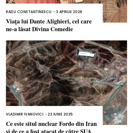
RADU CONSTANTINESCU
-
3 APRILIE 2026
Viața lui Dante Alighieri, cel care
ne-a lăsat Divina Comedie
VLADIMIR IVANOVICI
-
22 IUNIE 2025
Ce este situl nuclear Fordo din Iran
și de ce a fost atacat de către SUA