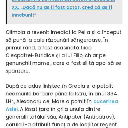
XX. „Dacă nu aș fi fost actor, cred că aș fi
înnebunit”
Olimpia a revenit imediat la Pella și a început
să pună la cale răzbunări sângeroase. În
primul rând, a fost asasinată fiica
Cleopatrei-Euridice și a lui Filip, chiar pe
genunchii mamei, care a fost silită apoi să se
spânzure.
După ce adus liniştea în Grecia și a potolit
neamurile barbare până la Istru, în anul 334
î.Hr., Alexandru cel Mare a pornit în
cucerirea
Asiei
. A lăsat țara în grija unuia dintre
generalii tatălui său, Antipater (Antipatros),
căruia i-a atribuit funcția de locțiitor regent.