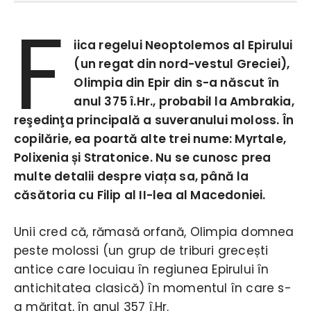
F
iica regelui Neoptolemos al Epirului
(un regat din nord-vestul Greciei),
Olimpia din Epir din s-a născut în
anul 375 î.Hr., probabil la Ambrakia,
reşedinţa principală a suveranului moloss. În
copilărie, ea poartă alte trei nume: Myrtale,
Polixenia și Stratonice. Nu se cunosc prea
multe detalii despre viața sa, până la
căsătoria cu Filip al II-lea al Macedoniei.
Unii cred că, rămasă orfană, Olimpia domnea
peste molossi (un grup de triburi grecești
antice care locuiau în regiunea Epirului în
antichitatea clasică) în momentul în care s-
a măritat, în anul 357 î.Hr.