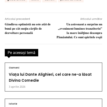
Articolul precedent
Articolul următor
Gândirea optimistă nu este atât de
Un astronaut a surprins un
bună pe cât susţin cărţile de
„eveniment luminos tranzitoriu”
dezvoltare personală
la mare înălțime deasupra
Pământului. Ce sunt spiritele roşii
Pe aceeaşi temă
Oameni
Viața lui Dante Alighieri, cel care ne-a lăsat
Divina Comedie
3 aprilie 2026
Istorie