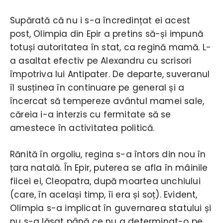
Supărată că nu i s-a încredințat ei acest
post, Olimpia din Epir a pretins să-și impună
totuși autoritatea în stat, ca regină mamă. L-
a asaltat efectiv pe Alexandru cu scrisori
împotriva lui Antipater. De departe, suveranul
îl susținea în continuare pe general și a
încercat să tempereze avântul mamei sale,
căreia i-a interzis cu fermitate să se
amestece în activitatea politică.
Rănită în orgoliu, regina s-a întors din nou în
țara natală. În Epir, puterea se afla în mâinile
fiicei ei, Cleopatra, după moartea unchiului
(care, în același timp, îi era și soț). Evident,
Olimpia s-a implicat în guvernarea statului și
nu s-a lăsat până ce nu a determinat-o pe