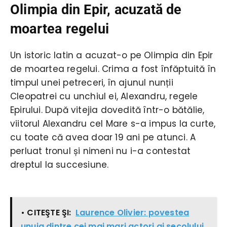
Olimpia din Epir, acuzată de
moartea regelui
Un istoric latin a acuzat-o pe Olimpia din Epir
de moartea regelui. Crima a fost înfăptuită în
timpul unei petreceri, în ajunul nunții
Cleopatrei cu unchiul ei, Alexandru, regele
Epirului. După vitejia dovedită într-o bătălie,
viitorul Alexandru cel Mare s-a impus la curte,
cu toate că avea doar 19 ani pe atunci. A
perluat tronul și nimeni nu i-a contestat
dreptul la succesiune.
• CITEŞTE ŞI:
Laurence Olivier: povestea
unuia dintre cei mai mari actori ai secolului