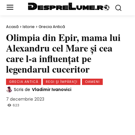
Acasă
Istorie
Grecia Antică
Olimpia din Epir, mama lui
Alexandru cel Mare şi cea
care l-a influenţat pe
legendarul cuceritor
GRECIA ANTICĂ
REGI ŞI ÎMPĂRAŢI
OAMENI
Scris de
Vladimir Ivanovici
7 decembrie 2023
623