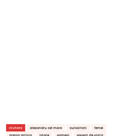
Etichete
alexandru cel mare
curiozitati
femei
grecia antica
istorie
oameni
povesti de viata