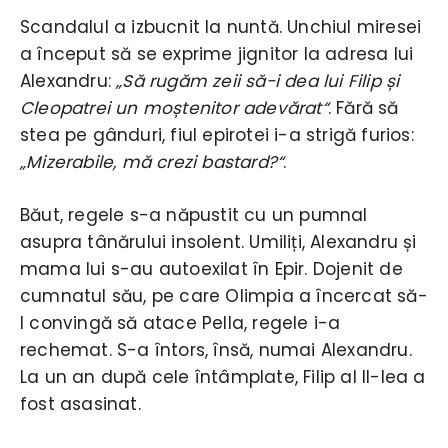
Scandalul a izbucnit la nuntă. Unchiul miresei
a început să se exprime jignitor la adresa lui
Alexandru:
„Să rugăm zeii să-i dea lui Filip și
Cleopatrei un moștenitor adevărat“
. Fără să
stea pe gânduri, fiul epirotei i-a strigă furios:
„Mizerabile, mă crezi bastard?“
.
Băut, regele s-a năpustit cu un pumnal
asupra tânărului insolent. Umiliți, Alexandru și
mama lui s-au autoexilat în Epir. Dojenit de
cumnatul său, pe care Olimpia a încercat să-
l convingă să atace Pella, regele i-a
rechemat. S-a întors, însă, numai Alexandru.
La un an după cele întâmplate, Filip al II-lea a
fost asasinat.