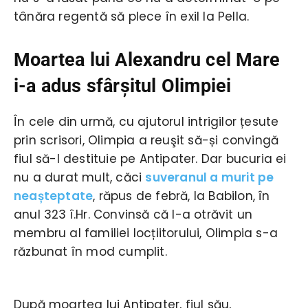
tânăra regentă să plece în exil la Pella.
Moartea lui Alexandru cel Mare
i-a adus sfârşitul Olimpiei
În cele din urmă, cu ajutorul intrigilor țesute
prin scrisori, Olimpia a reuşit să-și convingă
fiul să-l destituie pe Antipater. Dar bucuria ei
nu a durat mult, căci
suveranul a murit pe
neașteptate
, răpus de febră, la Babilon, în
anul 323 î.Hr. Convinsă că l-a otrăvit un
membru al familiei locțiitorului, Olimpia s-a
răzbunat în mod cumplit.
După moartea lui Antipater, fiul său,