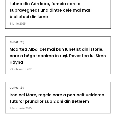
Lubna din Córdoba, femeia care a
supravegheat una dintre cele mai mari
biblioteci din lume
8 iunie 2025
Curiozităţi
Moartea Albă: cel mai bun lunetist din istorie,
care a băgat spaima în ruşi. Povestea lui Simo
Häyhä
23 februarie 2025
Curiozităţi
Irod cel Mare, regele care a poruncit uciderea
tuturor pruncilor sub 2 ani din Betleem
9 februarie 2025