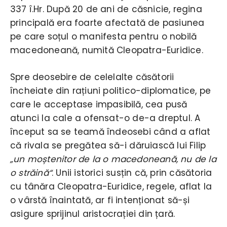
337 î.Hr. După 20 de ani de căsnicie, regina
principală era foarte afectată de pasiunea
pe care soțul o manifesta pentru o nobilă
macedoneană, numită Cleopatra-Euridice.
Spre deosebire de celelalte căsătorii
încheiate din rațiuni politico-diplomatice, pe
care le acceptase impasibilă, cea pusă
atunci la cale a ofensat-o de-a dreptul. A
început sa se teamă îndeosebi când a aflat
că rivala se pregătea să-i dăruiască lui Filip
„un moștenitor de la o macedoneană, nu de la
o străină“
. Unii istorici susțin că, prin căsătoria
cu tânăra Cleopatra-Euridice, regele, aflat la
o vârstă înaintată, ar fi intenționat să-și
asigure sprijinul aristocrației din țară.