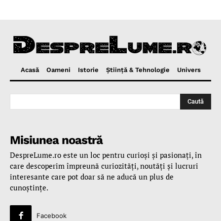
Acasă
Oameni
Istorie
Ştiinţă & Tehnologie
Univers
Caută
Misiunea noastră
DespreLume.ro este un loc pentru curioşi şi pasionaţi, în
care descoperim împreună curiozităţi, noutăţi şi lucruri
interesante care pot doar să ne aducă un plus de
cunoştinţe.
Facebook