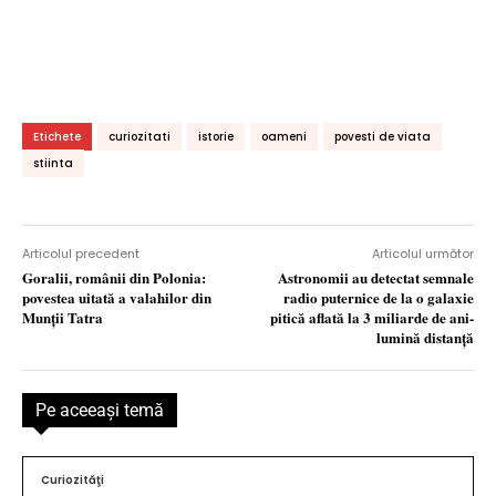
Etichete
curiozitati
istorie
oameni
povesti de viata
stiinta
Articolul precedent
Articolul următor
Goralii, românii din Polonia:
Astronomii au detectat semnale
povestea uitată a valahilor din
radio puternice de la o galaxie
Munţii Tatra
pitică aflată la 3 miliarde de ani-
lumină distanță
Pe aceeaşi temă
Curiozităţi