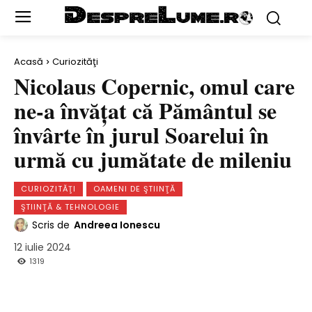
Acasă
Curiozităţi
Nicolaus Copernic, omul care
ne-a învăţat că Pământul se
învârte în jurul Soarelui în
urmă cu jumătate de mileniu
CURIOZITĂŢI
OAMENI DE ŞTIINŢĂ
ŞTIINŢĂ & TEHNOLOGIE
Scris de
Andreea Ionescu
12 iulie 2024
1319