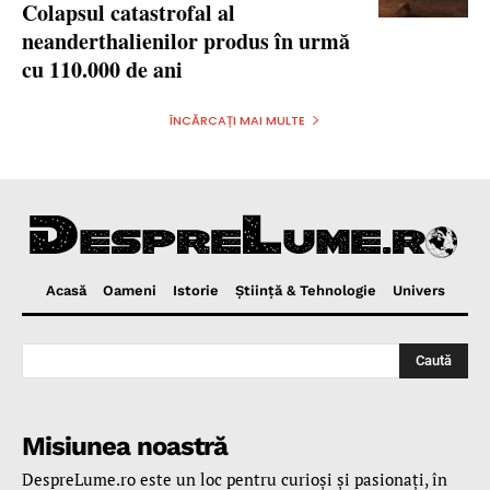
Colapsul catastrofal al
neanderthalienilor produs în urmă
cu 110.000 de ani
ÎNCĂRCAȚI MAI MULTE
Acasă
Oameni
Istorie
Ştiinţă & Tehnologie
Univers
Caută
Misiunea noastră
DespreLume.ro este un loc pentru curioşi şi pasionaţi, în