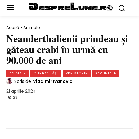
Acasă
Animale
Neanderthalienii prindeau și
găteau crabi în urmă cu
90.000 de ani
ANIMALE
CURIOZITĂŢI
PREISTORIE
SOCIETATE
Scris de
Vladimir Ivanovici
21 aprilie 2024
23