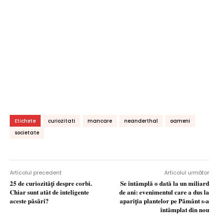
Etichete
curiozitati
mancare
neanderthal
oameni
societate
Articolul precedent
Articolul următor
25 de curiozităţi despre corbi.
Se întâmplă o dată la un miliard
Chiar sunt atât de inteligente
de ani: evenimentul care a dus la
aceste păsări?
apariția plantelor pe Pământ s-a
întâmplat din nou