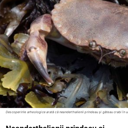
Descoperirile arheologice arată că neanderthalienii prindeau și găteau crabi în 