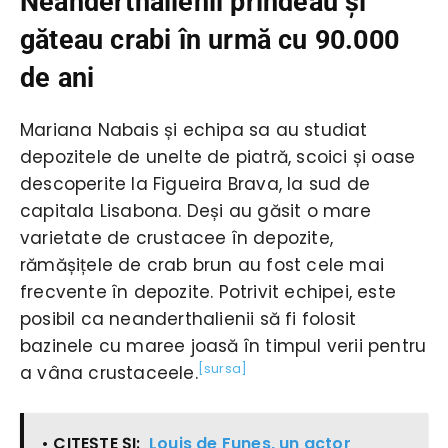
Neanderthalienii prindeau și
găteau crabi în urmă cu 90.000
de ani
Mariana Nabais și echipa sa au studiat
depozitele de unelte de piatră, scoici și oase
descoperite la Figueira Brava, la sud de
capitala Lisabona. Deși au găsit o mare
varietate de crustacee în depozite,
rămășițele de crab brun au fost cele mai
frecvente în depozite. Potrivit echipei, este
posibil ca neanderthalienii să fi folosit
bazinele cu maree joasă în timpul verii pentru
[sursa]
a vâna crustaceele.
• CITEŞTE ŞI:
Louis de Funes, un actor