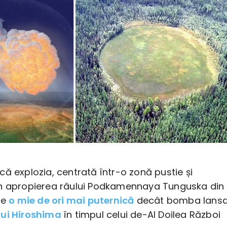
ă explozia, centrată într-o zonă pustie și
n apropierea râului Podkamennaya Tunguska din
de
o mie de ori mai puternică
decât bomba lans
lui Hiroshima
în timpul celui de-Al Doilea Război