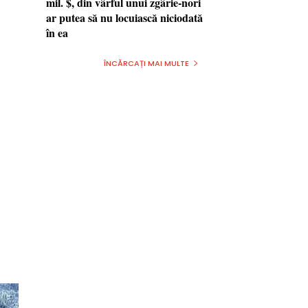
mil. $, din vârful unui zgârie-nori
ar putea să nu locuiască niciodată
în ea
ÎNCĂRCAȚI MAI MULTE