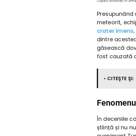
Copaci doborâţi în urma
Presupunând c
meteorit, ech
crater imens,
dintre acestea
găsească dove
fost cauzată 
• CITEŞTE ŞI:
Fenomenul
În deceniile c
știință și nu 
eveniment Tun