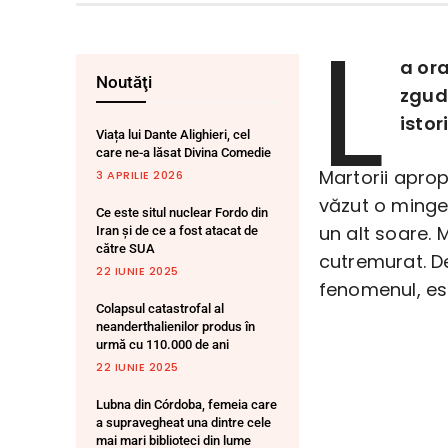
L
a ora
Noutăţi
zgud
isto
Viața lui Dante Alighieri, cel
care ne-a lăsat Divina Comedie
Martorii apro
3 APRILIE 2026
văzut o minge 
Ce este situl nuclear Fordo din
un alt soare. 
Iran și de ce a fost atacat de
către SUA
cutremurat. De
22 IUNIE 2025
fenomenul, es
Colapsul catastrofal al
neanderthalienilor produs în
urmă cu 110.000 de ani
22 IUNIE 2025
Lubna din Córdoba, femeia care
a supravegheat una dintre cele
mai mari biblioteci din lume