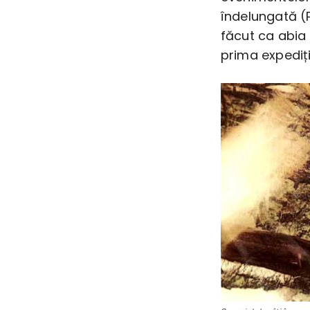
îndelungată (P
făcut ca abia 
prima expediți