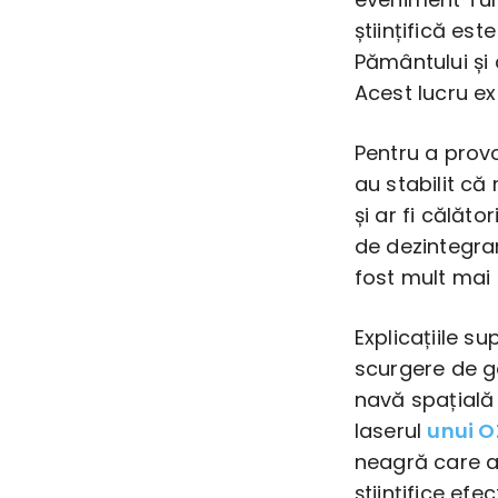
științifică es
Pământului și 
Acest lucru ex
Pentru a provo
au stabilit că
și ar fi călăt
de dezintegrar
fost mult mai 
Explicațiile su
scurgere de ga
navă spațială 
laserul
unui 
neagră care a
științifice ef