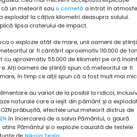
te că un meteorit sau
o cometă
a intrat în atmosf
a explodat la câțiva kilometri deasupra solului.
plică lipsa craterului de impact.
ca o explozie atât de mare, unii oameni de științ
 meteoritul ar fi cântărit aproximativ 110.000 de to
orit cu aproximativ 55.000 de kilometri pe oră înain
e. Alți oameni de știință spun că meteoritul ar fi
mare, în timp ce alții spun că a fost mult mai mic
plimentare au variat de la posibil la ridicol, inclusi
ze naturale care a ieşit din pământ și a explodat
OZN prăbușită, efectele unui meteorit distrus de
OZN
în încercarea de a salva Pământul, o gaură
 atins Pământul și o explozie cauzată de testele
ectuate de
Nikola Tesla.