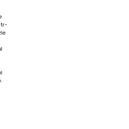
e
tr-
zie
l
i
.