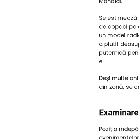
Mondial.
Se estimează 
de copaci pe o
un model radia
a plutit deasu
puternică pent
ei.
Deși multe ani
din zonă, se c
Examinarea
Poziția îndepă
evenimentelor