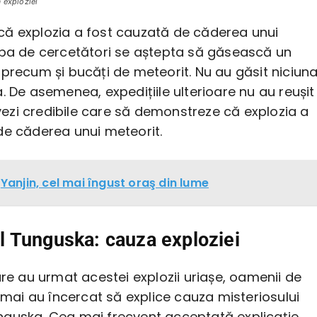
 exploziei
ă explozia a fost cauzată de căderea unui
ipa de cercetători se aștepta să găsească un
precum și bucăți de meteorit. Nu au găsit niciun
. De asemenea, expedițiile ulterioare nu au reușit
zi credibile care să demonstreze că explozia a
de căderea unui meteorit.
Yanjin, cel mai îngust oraş din lume
 Tunguska: cauza exploziei
are au urmat acestei explozii uriașe, oamenii de
numai au încercat să explice cauza misteriosului
guska. Cea mai frecvent acceptată explicație