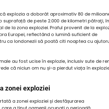
că explozia a doborât aproximativ 80 de milioan
 suprafață de peste 2.000 de kilometri pătraţi, în
l de la zona exploziei. Praful provenit de la explo
pra Europei, reflectând o lumină suficient de
ru ca londonezii să poată citi noaptea cu ajutoru
male au fost ucise în explozie, inclusiv sute de ren
rede că niciun om nu și-a pierdut viața în explozie
 zonei exploziei
rtată a zonei exploziei și desfășurarea
 care a ținut oamenii ocupați o perioadă