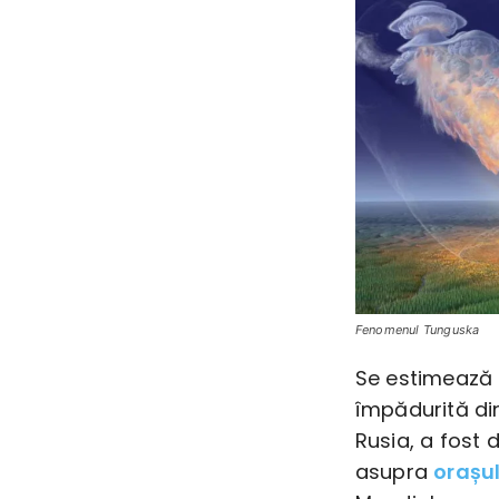
Fenomenul Tunguska
Se estimează c
împădurită di
Rusia, a fost 
asupra
orașu