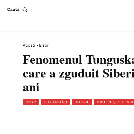
Caută
Acasă
Bizar
Fenomenul Tunguska:
care a zguduit Siber
ani
BIZAR
CURIOZITĂŢI
ISTORIE
MISTERE ŞI LEGENDE
Distribuie