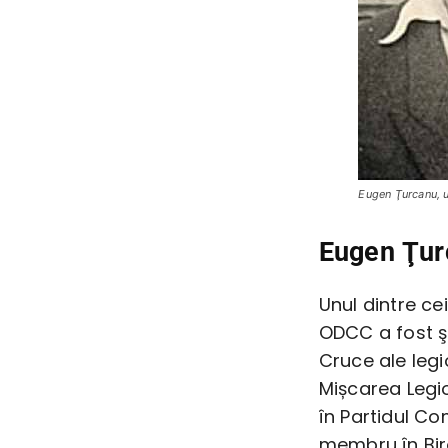
Eugen Ţurcanu, un
Eugen Ţurc
Unul dintre ce
ODCC a fost şi
Cruce ale legi
Mișcarea Legio
în Partidul Co
membru în Biro