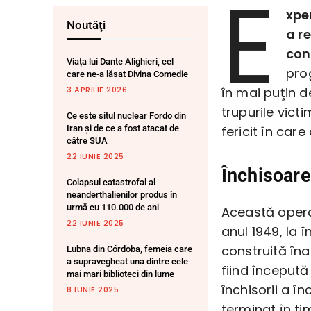
E
xpe
Noutăţi
a r
con
Viața lui Dante Alighieri, cel
pro
care ne-a lăsat Divina Comedie
3 APRILIE 2026
în mai puţin d
trupurile vict
Ce este situl nuclear Fordo din
Iran și de ce a fost atacat de
fericit în care
către SUA
22 IUNIE 2025
Închisoare
Colapsul catastrofal al
neanderthalienilor produs în
urmă cu 110.000 de ani
Această opera
22 IUNIE 2025
anul 1949, la 
construită îna
Lubna din Córdoba, femeia care
a supravegheat una dintre cele
fiind începută
mai mari biblioteci din lume
închisorii a în
8 IUNIE 2025
terminat în ti