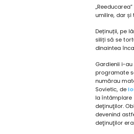
„Reeducarea” 
umilire, dar și 
Deținuții, pe 
siliți să se to
dinaintea înca
Gardienii i-au 
programate sau
numărau materi
Sovietic, de
Io
la întâmplare 
deţinuţilor. Ob
devenind astfe
deţinuţilor era