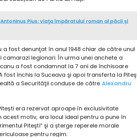
Antoninus Pius: viaţa împăratului roman al păcii și
a fost denunţat în anul 1948 chiar de către unul
săi camarazi legionari. În urma unei anchete a
urcanu a fost condamnat la 7 ani de închisoare
 fost închis la Suceava şi apoi transferta la Piteşt
ealtă a Securităţii conduse de către
Alexandru
Pitești era rezervat aproape în exclusivitate
in acest motiv, era locul ideal pentru a pune în
rimentul Piteşti” şi a șterge reperele morale
ericuloase pentru regim.