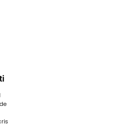
ti
l
 de
ris