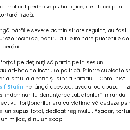
a implicat pedepse psihologice, de obicei prin
tortură fizică.
lângă bătăile severe administrate regulat, au fost
rtureze reciproc, pentru a fi eliminate prieteniile de
rcerării.
forțat pe deţinuţi să participe la sesiuni
 ad-hoc de instruire politică. Printre subiecte s
alismul dialectic și istoria Partidului Comunist
sif Stalin
. Pe lângă acestea, aveau loc abuzuri fiz
și îndemnuri la denunţarea „abaterilor” în rândul
iectivul torţionarilor era ca victima să cedeze psih
l un supus total, dedicat regimului. Aşadar, tortu
 un mijloc, și nu un scop.