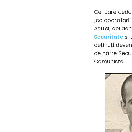
Cei care cedau
„colaboratori” 
Astfel, cei de
Securitate
și 
deținuți deven
de către Secu
Comuniste.