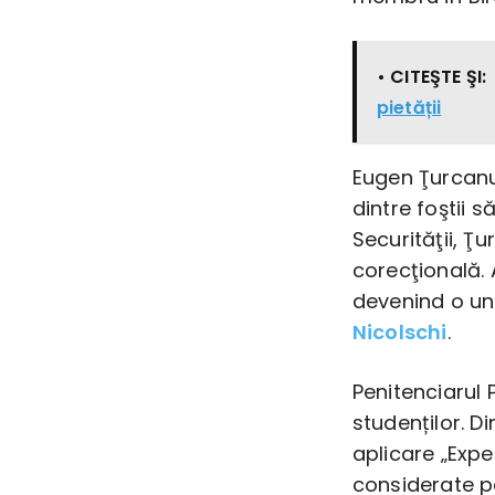
• CITEŞTE ŞI:
pietății
Eugen Ţurcanu 
dintre foştii 
Securităţii, Ţ
corecţională. A
devenind o un
Nicolschi
.
Penitenciarul 
studenților. D
aplicare „Expe
considerate p