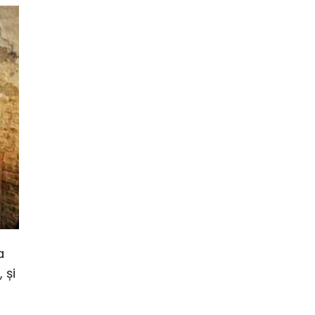
a
 și