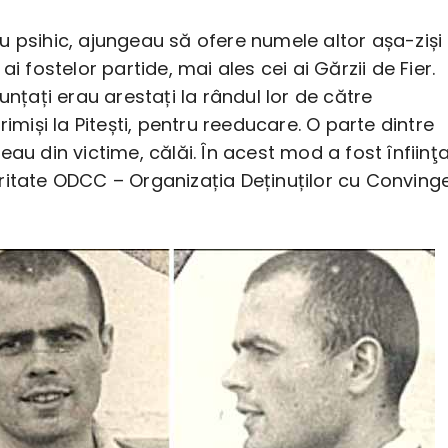
 psihic, ajungeau să ofere numele altor așa-ziși
ai fostelor partide, mai ales cei ai Gărzii de Fier.
nunțați erau arestați la rândul lor de către
trimiși la Pitești, pentru reeducare. O parte dintre
eau din victime, călăi. În acest mod a fost înfiinţ
ritate ODCC – Organizația Deținuților cu Convinge