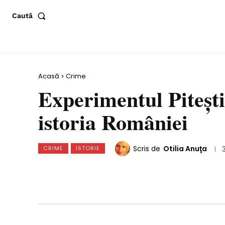
Caută
Acasă
Crime
Experimentul Piteşti
istoria României
Scris de
Otilia Anuţa
CRIME
ISTORIE
Distribuie