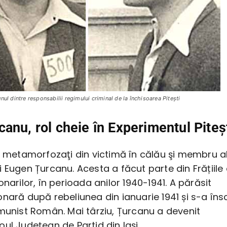
ul dintre responsabilii regimului criminal de la închisoarea Piteşti
anu, rol cheie în Experimentul Piteş
i metamorfozaţi din victimă în călău şi membru a
 Eugen Țurcanu. Acesta a făcut parte din Frățiile
onarilor, în perioada anilor 1940-1941. A părăsit
nară după rebeliunea din ianuarie 1941 și s-a însc
munist Român. Mai târziu, Țurcanu a devenit
ul Județean de Partid din Iași.