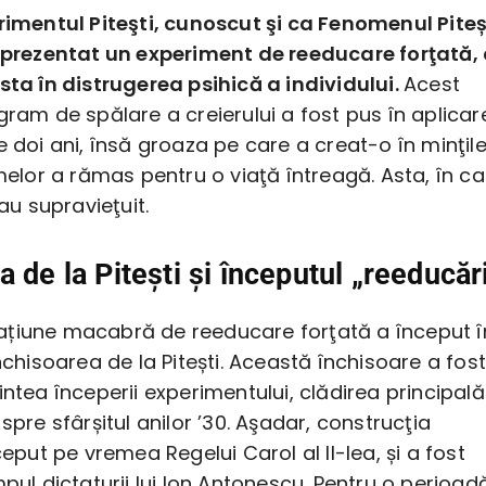
rimentul Piteşti, cunoscut şi ca Fenomenul Piteș
eprezentat un experiment de reeducare forţată,
sta în distrugerea psihică a individului.
Acest
gram de spălare a creierului a fost pus în aplicar
e doi ani, însă groaza pe care a creat-o în minţile
imelor a rămas pentru o viaţă întreagă. Asta, în ca
 au supravieţuit.
a de la Piteşti şi începutul „reeducări
țiune macabră de reeducare forţată a început î
închisoarea de la Pitești. Această închisoare a fost
intea începerii experimentului, clădirea principală
 spre sfârșitul anilor ’30. Aşadar, construcţia
ceput pe vremea Regelui Carol al II-lea, și a fost
mpul dictaturii lui Ion Antonescu. Pentru o perioad