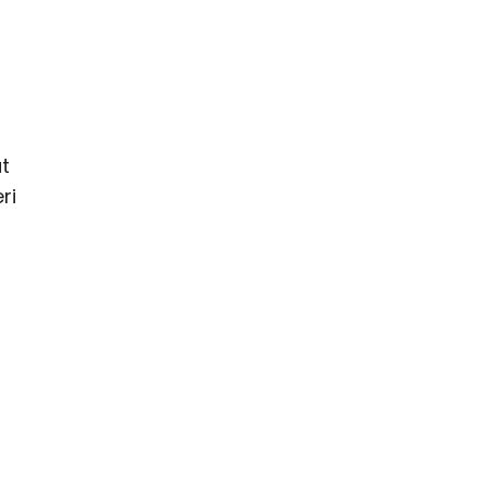
at
ri