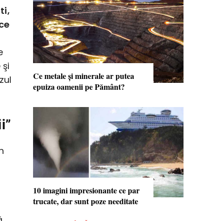
ti,
 ce
e
 şi
Ce metale şi minerale ar putea
zul
epuiza oamenii pe Pământ?
i”
n
10 imagini impresionante ce par
trucate, dar sunt poze needitate
ă,