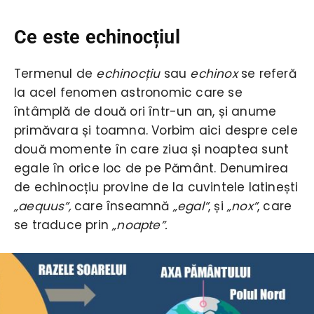
Ce este echinocțiul
Termenul de
echinocțiu
sau
echinox
se referă
la acel fenomen astronomic care se
întâmplă de două ori într-un an, și anume
primăvara și toamna. Vorbim aici despre cele
două momente în care ziua și noaptea sunt
egale în orice loc de pe Pământ. Denumirea
de echinocțiu provine de la cuvintele latinești
„aequus”,
care înseamnă
„egal”
, și
„nox”
, care
se traduce prin
„noapte”.