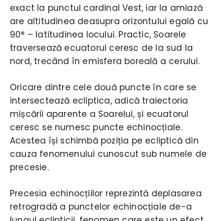
exact la punctul cardinal Vest, iar la amiază
are altitudinea deasupra orizontului egală cu
90° – latitudinea locului. Practic, Soarele
traversează ecuatorul ceresc de la sud la
nord, trecând în emisfera boreală a cerului.
Oricare dintre cele două puncte în care se
intersectează ecliptica, adică traiectoria
mișcării aparente a Soarelui, și ecuatorul
ceresc se numesc puncte echinocțiale.
Acestea își schimbă poziția pe ecliptică din
cauza fenomenului cunoscut sub numele de
precesie.
Precesia echinocțiilor reprezintă deplasarea
retrogradă a punctelor echinocțiale de-a
lungul eclipticii, fenomen care este un efect