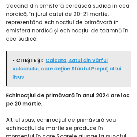
trecând din emisfera cerească sudică în cea
nordică, în jurul datei de 20-21 martie,
reprezentând echinocțiul de primăvară în
emisfera nordică și echinocțiul de toamnă în
cea sudică
• CITEŞTE ŞI:
Calcata, satul din vârful
vulcanului, care deţine Sfântul Prepuţ al lui
Iisus
Echinocţiul de primăvară în anul 2024 are loc
pe 20 martie
.
Altfel spus, echinocțiul de primăvară sau
echinocțiul de martie se produce în
momentul în care Soarele ajunge la punctul