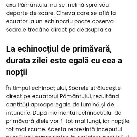
axa Pământului nu se înclină spre sau
departe de soare. Cineva care se află la
ecuator la un echinocțiu poate observa
soarele trecând direct pe deasupra sa.
La echinocţiul de primăvară,
durata zilei este egală cu cea a
nopţii
În timpul echinocțiului, Soarele strălucește
direct pe ecuatorul Pământului, rezultând
cantități aproape egale de lumină și de
întuneric. După momentul echinocțiului de
primăvară zilele vor fi tot mai lungi, iar nopțile
tot mai scurte. Acesta reprezintă începutul