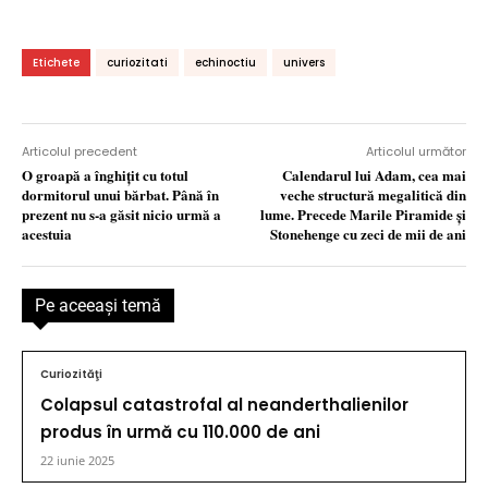
Etichete
curiozitati
echinoctiu
univers
Articolul precedent
Articolul următor
O groapă a înghițit cu totul
Calendarul lui Adam, cea mai
dormitorul unui bărbat. Până în
veche structură megalitică din
prezent nu s-a găsit nicio urmă a
lume. Precede Marile Piramide şi
acestuia
Stonehenge cu zeci de mii de ani
Pe aceeaşi temă
Curiozităţi
Colapsul catastrofal al neanderthalienilor
produs în urmă cu 110.000 de ani
22 iunie 2025