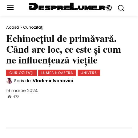
Acasă
Curiozităţi
Echinocţiul de primăvară.
Când are loc, ce este şi cum
ne influenţează vieţile
CURIOZITĂŢI
LUMEA NOASTRĂ
UNIVERS
Scris de
Vladimir Ivanovici
19 martie 2024
472