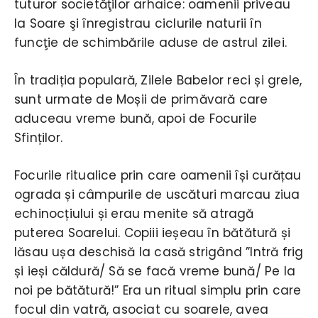
tuturor societăţilor arhaice: oamenii priveau
la Soare şi înregistrau ciclurile naturii în
funcţie de schimbările aduse de astrul zilei.
În tradiția populară, Zilele Babelor reci și grele,
sunt urmate de Moșii de primăvară care
aduceau vreme bună, apoi de Focurile
Sfinților.
Focurile ritualice prin care oamenii își curățau
ograda și câmpurile de uscături marcau ziua
echinocțiului și erau menite să atragă
puterea Soarelui. Copiii ieșeau în bătătură și
lăsau ușa deschisă la casă strigând ”Intră frig
și ieși căldură/ Să se facă vreme bună/ Pe la
noi pe bătătură!” Era un ritual simplu prin care
focul din vatră, asociat cu soarele, avea