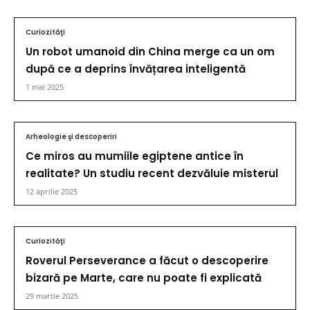
Curiozităţi
Un robot umanoid din China merge ca un om
după ce a deprins învățarea inteligentă
1 mai 2025
Arheologie şi descoperiri
Ce miros au mumiile egiptene antice în
realitate? Un studiu recent dezvăluie misterul
12 aprilie 2025
Curiozităţi
Roverul Perseverance a făcut o descoperire
bizară pe Marte, care nu poate fi explicată
29 martie 2025