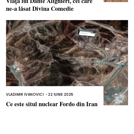
Viața lui Dante Alighieri, cel care
ne-a lăsat Divina Comedie
VLADIMIR IVANOVICI
-
22 IUNIE 2025
Ce este situl nuclear Fordo din Iran
și de ce a fost atacat de către SUA