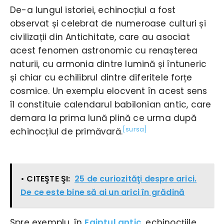
De-a lungul istoriei, echinocțiul a fost
observat și celebrat de numeroase culturi și
civilizații din Antichitate, care au asociat
acest fenomen astronomic cu renașterea
naturii, cu armonia dintre lumină și întuneric
și chiar cu echilibrul dintre diferitele forțe
cosmice. Un exemplu elocvent în acest sens
îl constituie calendarul babilonian antic, care
demara la prima lună plină ce urma după
[sursa]
echinocțiul de primăvară.
• CITEŞTE ŞI:
25 de curiozităţi despre arici.
De ce este bine să ai un arici în grădină
Spre exemplu, în
Egiptul antic
, echinocțiile