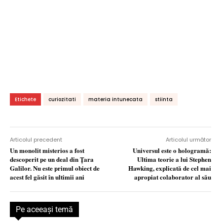
Etichete
curiozitati
materia intunecata
stiinta
Articolul precedent
Articolul următor
Un monolit misterios a fost
Universul este o hologramă:
descoperit pe un deal din Ţara
Ultima teorie a lui Stephen
Galilor. Nu este primul obiect de
Hawking, explicată de cel mai
acest fel găsit în ultimii ani
apropiat colaborator al său
Pe aceeaşi temă