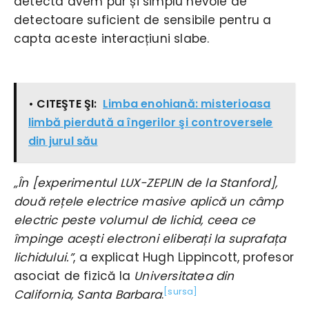
detecta avem pur și simplu nevoie de
detectoare suficient de sensibile pentru a
capta aceste interacțiuni slabe.
• CITEŞTE ŞI:
Limba enohiană: misterioasa
limbă pierdută a îngerilor şi controversele
din jurul său
„În [experimentul LUX-ZEPLIN de la Stanford],
două rețele electrice masive aplică un câmp
electric peste volumul de lichid, ceea ce
împinge acești electroni eliberați la suprafața
lichidului.”
, a explicat Hugh Lippincott, profesor
asociat de fizică la
Universitatea din
[sursa]
California, Santa Barbara
.