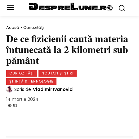
Acasă
Curiozităţi
De ce fizicienii caută materia
întunecată la 2 kilometri sub
pământ
CURIOZITĂŢI
NOUTĂŢI ŞI ŞTIRI
ŞTIINŢĂ & TEHNOLOGIE
Scris de
Vladimir Ivanovici
14 martie 2024
53