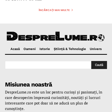
ÎNCĂRCAȚI MAI MULTE
Acasă
Oameni
Istorie
Ştiinţă & Tehnologie
Univers
Caută
Misiunea noastră
DespreLume.ro este un loc pentru curioşi şi pasionaţi, în
care descoperim împreună curiozităţi, noutăţi şi lucruri
interesante care pot doar să ne aducă un plus de
cunoştinţe.