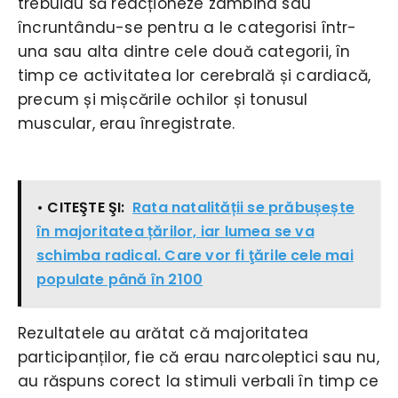
trebuiau să reacționeze zâmbind sau
încruntându-se pentru a le categorisi într-
una sau alta dintre cele două categorii, în
timp ce activitatea lor cerebrală și cardiacă,
precum și mișcările ochilor și tonusul
muscular, erau înregistrate.
• CITEŞTE ŞI:
Rata natalității se prăbușește
în majoritatea țărilor, iar lumea se va
schimba radical. Care vor fi ţările cele mai
populate până în 2100
Rezultatele au arătat că majoritatea
participanților, fie că erau narcoleptici sau nu,
au răspuns corect la stimuli verbali în timp ce