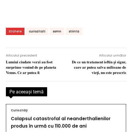
Etichete
curiozitati
somn
stiinta
Articolul precedent
Articolul următor
Lumini ciudate verzi au fost
De ce un tratament ieftin și sigur,
surprinse venind de pe planeta
care ar putea salva milioane de
Venus. Ce ar putea fi
vieți, nu este prescris
Pe aceeaşi temă
Curiozităţi
Colapsul catastrofal al neanderthalienilor
produs în urmă cu 110.000 de ani