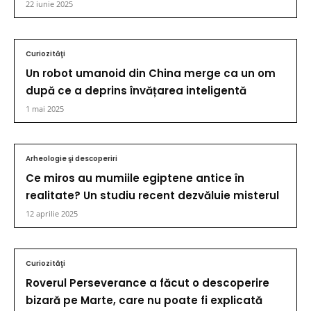
22 iunie 2025
Curiozităţi
Un robot umanoid din China merge ca un om
după ce a deprins învățarea inteligentă
1 mai 2025
Arheologie şi descoperiri
Ce miros au mumiile egiptene antice în
realitate? Un studiu recent dezvăluie misterul
12 aprilie 2025
Curiozităţi
Roverul Perseverance a făcut o descoperire
bizară pe Marte, care nu poate fi explicată