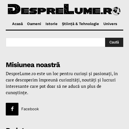
Acasă
Oameni
Istorie
Ştiinţă & Tehnologie
Univers
Caută
Misiunea noastră
DespreLume.ro este un loc pentru curioşi şi pasionaţi, în
care descoperim împreună curiozităţi, noutăţi şi lucruri
interesante care pot doar să ne aducă un plus de
cunoştinţe.
Facebook