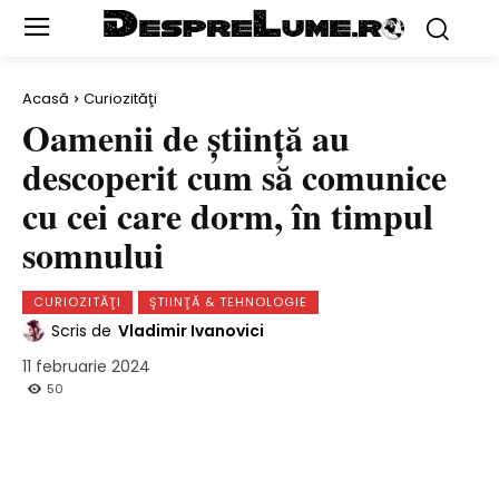
Acasă
Curiozităţi
Oamenii de știință au
descoperit cum să comunice
cu cei care dorm, în timpul
somnului
CURIOZITĂŢI
ŞTIINŢĂ & TEHNOLOGIE
Scris de
Vladimir Ivanovici
11 februarie 2024
50