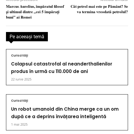
Marcus Aurelius, împăratul filosof
Cât petrol mai este pe Pământ? Se
şi ultimul dintre „cei 5 împăraţi
va termina vreodată petrolul?
buni” ai Romei
Pe aceeaşi temă
Curiozităţi
Colapsul catastrofal al neanderthalienilor
produs în urmă cu 110.000 de ani
22 iunie 2025
Curiozităţi
Un robot umanoid din China merge ca un om
după ce a deprins învățarea inteligentă
1 mai 2025