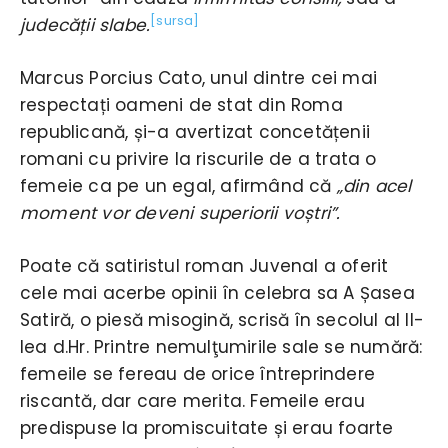
[sursa]
judecății slabe.
Marcus Porcius Cato, unul dintre cei mai
respectați oameni de stat din Roma
republicană, și-a avertizat concetățenii
romani cu privire la riscurile de a trata o
femeie ca pe un egal, afirmând că
„din acel
moment vor deveni superiorii voștri”.
Poate că satiristul roman Juvenal a oferit
cele mai acerbe opinii în celebra sa A Șasea
Satiră, o piesă misogină, scrisă în secolul al II-
lea d.Hr. Printre nemulţumirile sale se numără:
femeile se fereau de orice întreprindere
riscantă, dar care merita. Femeile erau
predispuse la promiscuitate și erau foarte