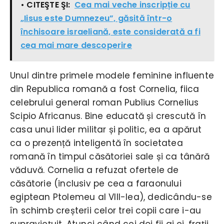
• CITEŞTE ŞI:
Cea mai veche inscripție cu
„Iisus este Dumnezeu”, găsită într-o
închisoare israeliană, este considerată a fi
cea mai mare descoperire
Unul dintre primele modele feminine influente
din Republica romană a fost Cornelia, fiica
celebrului general roman Publius Cornelius
Scipio Africanus. Bine educată și crescută în
casa unui lider militar și politic, ea a apărut
ca o prezență inteligentă în societatea
romană în timpul căsătoriei sale și ca tânără
văduvă. Cornelia a refuzat ofertele de
căsătorie (inclusiv pe cea a faraonului
egiptean Ptolemeu al VIII-lea), dedicându-se
în schimb creșterii celor trei copii care i-au
supraviețuit. Atunci când cei doi fii ai ei, frații