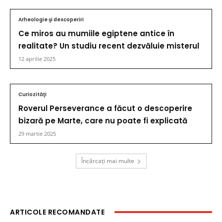
Arheologie şi descoperiri
Ce miros au mumiile egiptene antice în
realitate? Un studiu recent dezvăluie misterul
12 aprilie 2025
Curiozităţi
Roverul Perseverance a făcut o descoperire
bizară pe Marte, care nu poate fi explicată
29 martie 2025
Încărcați mai multe
ARTICOLE RECOMANDATE