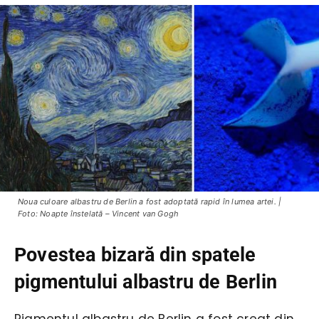
Noua culoare albastru de Berlin a fost adoptată rapid în lumea artei. |
Foto: Noapte înstelată – Vincent van Gogh
Povestea bizară din spatele
pigmentului albastru de Berlin
Pigmentul albastru de Berlin a fost creat din