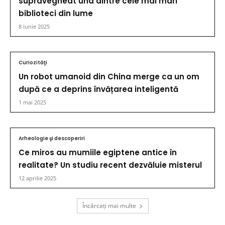
supravegheat una dintre cele mai mari
biblioteci din lume
8 iunie 2025
Curiozităţi
Un robot umanoid din China merge ca un om
după ce a deprins învățarea inteligentă
1 mai 2025
Arheologie şi descoperiri
Ce miros au mumiile egiptene antice în
realitate? Un studiu recent dezvăluie misterul
12 aprilie 2025
Încărcați mai multe