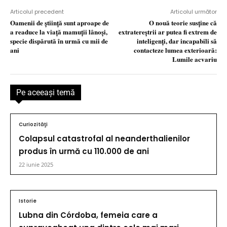
Articolul precedent
Articolul următor
Oamenii de ştiinţă sunt aproape de
O nouă teorie susţine că
a readuce la viaţă mamuţii lânoşi,
extratereștrii ar putea fi extrem de
specie dispărută în urmă cu mii de
inteligenți, dar incapabili să
ani
contacteze lumea exterioară:
Lumile acvariu
Pe aceeaşi temă
Curiozităţi
Colapsul catastrofal al neanderthalienilor
produs în urmă cu 110.000 de ani
22 iunie 2025
Istorie
Lubna din Córdoba, femeia care a