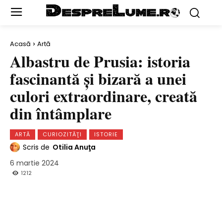
Acasă
Artă
Albastru de Prusia: istoria
fascinantă şi bizară a unei
culori extraordinare, creată
din întâmplare
ARTĂ
CURIOZITĂŢI
ISTORIE
Scris de
Otilia Anuţa
6 martie 2024
1212