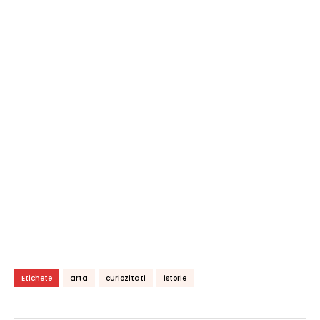
Etichete
arta
curiozitati
istorie