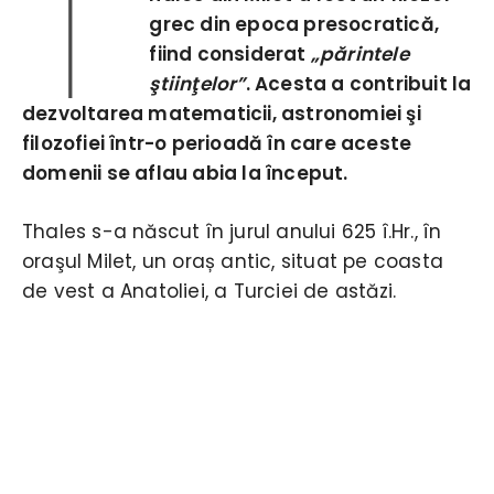
T
grec din epoca presocratică,
fiind considerat
„părintele
ştiinţelor”
. Acesta a contribuit la
dezvoltarea matematicii, astronomiei şi
filozofiei într-o perioadă în care aceste
domenii se aflau abia la început.
Thales s-a născut în jurul anului 625 î.Hr., în
oraşul Milet, un oraș antic, situat pe coasta
de vest a Anatoliei, a Turciei de astăzi.