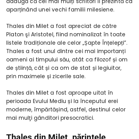
adaugă că cei mai mulți scriitori îl prezintă ca
aparținând unei vechi familii milesiene.
Thales din Milet a fost apreciat de către
Platon şi Aristotel, fiind nominalizat în toate
listele tradiționale ale celor „Șapte Înțelepți”.
Thales a fost unul dintre cei mai importanți
oameni ai timpului său, atât ca filozof și om
de știință, cât și ca om de stat și legiuitor,
prin maximele și zicerile sale.
Thales din Milet a fost aproape uitat în
perioada Evului Mediu și la începutul erei
moderne, împărtășind, astfel, destinul celor
mai mulţi gânditori presocratici.
Thales din Milet, părintele