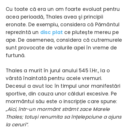
Cu toate că era un om foarte evoluat pentru
acea perioadă, Thales avea şi principii
eronate. De exemplu, considera că Pământul
reprezintă un
disc plat
ce plutește mereu pe
ape. De asemenea, considera că cutremurele
sunt provocate de valurile apei în vreme de
furtună.
Thales a murit în jurul anului 545 î.Hr., la o
vârstă înaintată pentru acele vremuri.
Decesul a avut loc în timpul unor manifestări
sportive, din cauza unor călduri excesive. Pe
mormântul său este o inscripție care spune:
„Aici, într-un mormânt strâmt zace Marele
Thales; totuși renumita sa înțelepciune a ajuns
la ceruri”
.