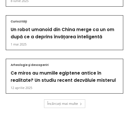
8 iunie 2025
Curiozităţi
Un robot umanoid din China merge ca un om
după ce a deprins învățarea inteligentă
1 mai 2025
Arheologie şi descoperiri
Ce miros au mumiile egiptene antice în
realitate? Un studiu recent dezvăluie misterul
12 aprilie 2025
Încărcați mai multe