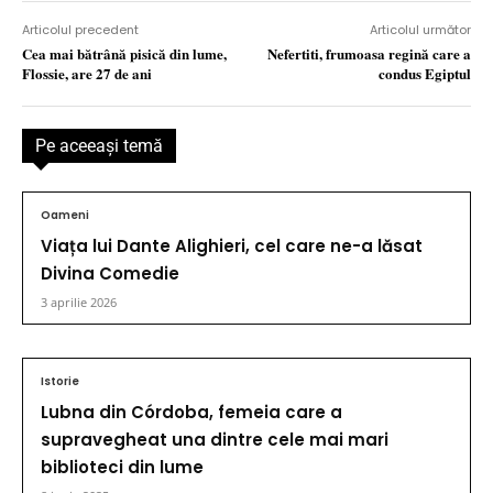
Articolul precedent
Articolul următor
Cea mai bătrână pisică din lume,
Nefertiti, frumoasa regină care a
Flossie, are 27 de ani
condus Egiptul
Pe aceeaşi temă
Oameni
Viața lui Dante Alighieri, cel care ne-a lăsat
Divina Comedie
3 aprilie 2026
Istorie
Lubna din Córdoba, femeia care a
supravegheat una dintre cele mai mari
biblioteci din lume