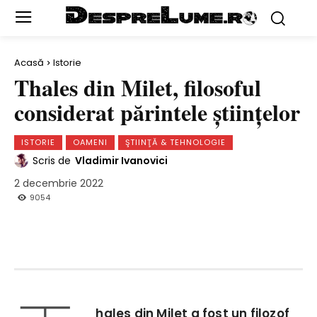
Acasă
Istorie
Thales din Milet, filosoful
considerat părintele ştiinţelor
ISTORIE
OAMENI
ŞTIINŢĂ & TEHNOLOGIE
Scris de
Vladimir Ivanovici
2 decembrie 2022
9054
hales din Milet a fost un filozof