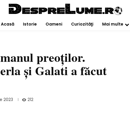
Acasă
Istorie
Oameni
Curiozităţi
Mai multe
manul preoţilor.
rla şi Galati a făcut
212
lie 2023