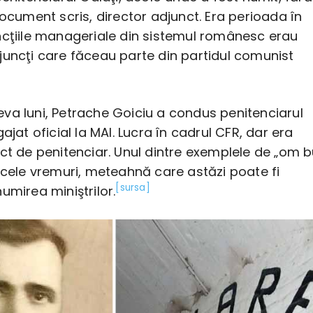
document scris, director adjunct. Era perioada în
ncţiile manageriale din sistemul românesc erau
juncţi care făceau parte din partidul comunist
va luni, Petrache Goiciu a condus penitenciarul
ajat oficial la MAI. Lucra în cadrul CFR, dar era
ct de penitenciar. Unul dintre exemplele de „om 
acele vremuri, meteahnă care astăzi poate fi
[sursa]
umirea miniştrilor.