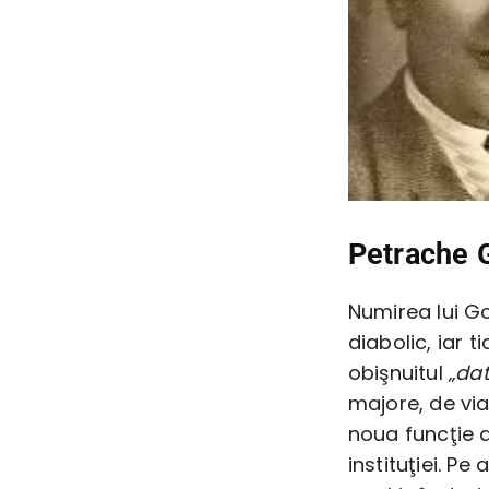
Petrache G
Numirea lui Go
diabolic, iar t
obişnuitul
„dat
majore, de via
noua funcţie a
instituţiei. Pe