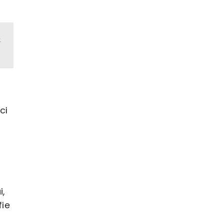
e
ci
i,
fie