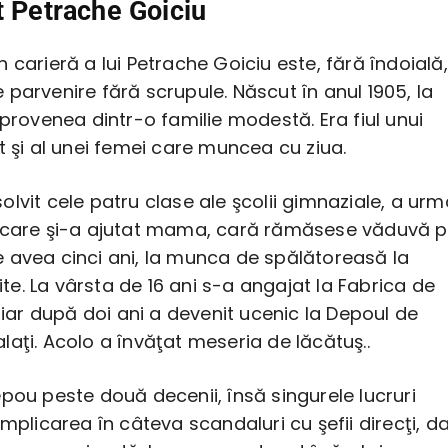
t Petrache Goiciu
 carieră a lui Petrache Goiciu este, fără îndoială,
parvenire fără scrupule. Născut în anul 1905, la
 provenea dintr-o familie modestă. Era fiul unui
t şi al unei femei care muncea cu ziua.
lvit cele patru clase ale şcolii gimnaziale, a urm
 care şi-a ajutat mama, cară rămăsese văduvă 
 avea cinci ani, la munca de spălătoreasă la
rite. La vârsta de 16 ani s-a angajat la Fabrica de
, iar după doi ani a devenit ucenic la Depoul de
aţi. Acolo a învăţat meseria de lăcătuş..
pou peste două decenii, însă singurele lucruri
implicarea în câteva scandaluri cu şefii direcţi, d