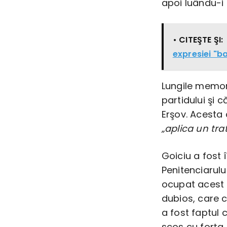
apoi luându-i 
• CITEŞTE ŞI:
expresiei "ba
Lungile memor
partidului şi c
Erşov. Acesta 
„aplica un tr
Goiciu a fost 
Penitenciarulu
ocupat acest p
dubios, care c
a fost faptul c
scos cu forţa 