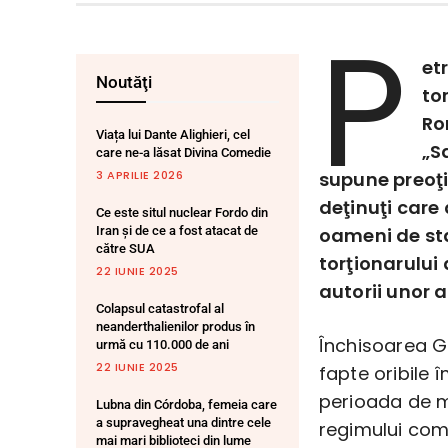
P
et
Noutăţi
to
Ro
Viața lui Dante Alighieri, cel
„S
care ne-a lăsat Divina Comedie
3 APRILIE 2026
supune preoţii
deţinuţi care 
Ce este situl nuclear Fordo din
Iran și de ce a fost atacat de
oameni de stat
către SUA
torţionarului 
22 IUNIE 2025
autorii unor a
Colapsul catastrofal al
neanderthalienilor produs în
Închisoarea Ga
urmă cu 110.000 de ani
22 IUNIE 2025
fapte oribile î
perioada de m
Lubna din Córdoba, femeia care
a supravegheat una dintre cele
regimului comu
mai mari biblioteci din lume