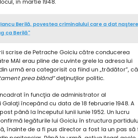
locul, în martie 1948.
Iancu Berilă, povestea criminalului care a dat naşter
g ca Berilă"
ii scrise de Petrache Goiciu către conducerea
ătre MAI erau pline de cuvinte grele la adresa lui
din urmă era categorisit ca fiind un „trădător”, că
atament prea blând”
deţinuţilor politic.
încadrat în funcţia de administrator al
i Galaţi începând cu data de 18 februarie 1948. A
ost până la începutul lunii iunie 1952. Un lucru
onfirmă legăturile lui Goiciu în structura partidulu
ă, înainte de a fi pus director a fost la un pas să 
din penitenciar. Până la urmă, activa ilegal acolo,