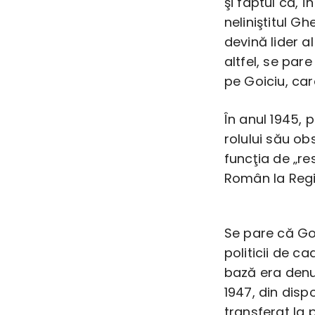
şi faptul că, 
neliniştitul 
devină lider a
altfel, se par
pe Goiciu, car
În anul 1945, p
rolului său ob
funcţia de „re
Român la Regi
Se pare că Go
politicii de ca
bază era denun
1947, din disp
transferat la 