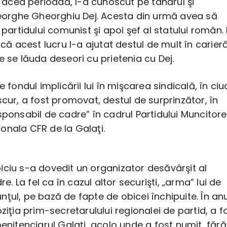
în acea perioadă, l-a cunoscut pe tânărul şi
Gheorghe Gheorghiu Dej. Acesta din urmă avea să
l partidului comunist şi apoi şef al statului român.
e că acest lucru l-a ajutat destul de mult în carier
e se lăuda deseori cu prietenia cu Dej.
e fondul implicării lui în mişcarea sindicală, în ci
scur, a fost promovat, destul de surprinzător, în
sponsabil de cadre” în cadrul Partidului Muncitor
onala CFR de la Galaţi.
iciu s-a dovedit un organizator desăvârşit al
dre. La fel ca în cazul altor securişti, „arma” lui de
ţul, pe bază de fapte de obicei închipuite. În anu
oziţia prim-secretarulului regionalei de partid, a f
penitenciarul Galaţi, acolo unde a fost numit, fără