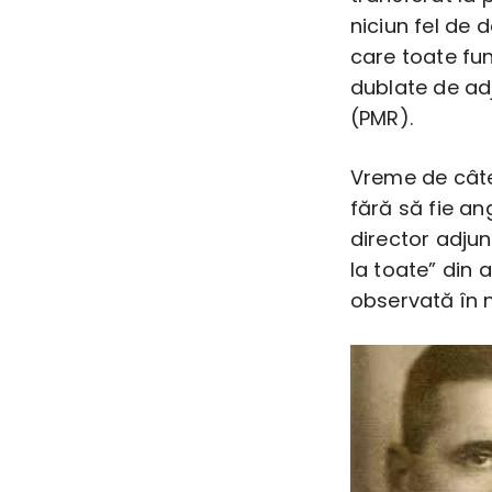
niciun fel de 
care toate fu
dublate de ad
(PMR).
Vreme de câte
fără să fie ang
director adjun
la toate” din 
observată în n