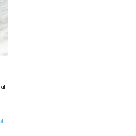
ul
ul