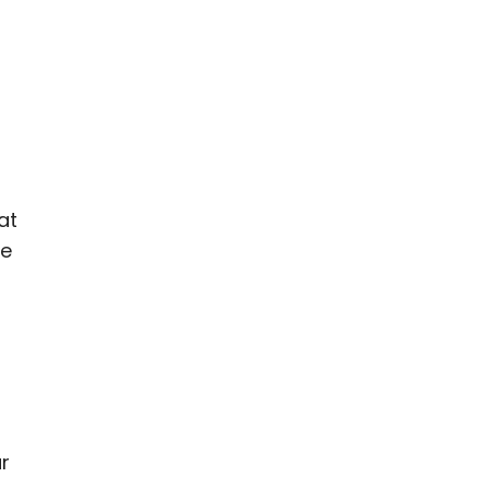
at
pe
ar