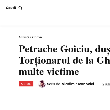
Caută
Acasă
Crime
Petrache Goiciu, duş
Torţionarul de la Ghe
multe victime
Scris de
Vladimir Ivanovici
CRIME
12 iu
Distribuie