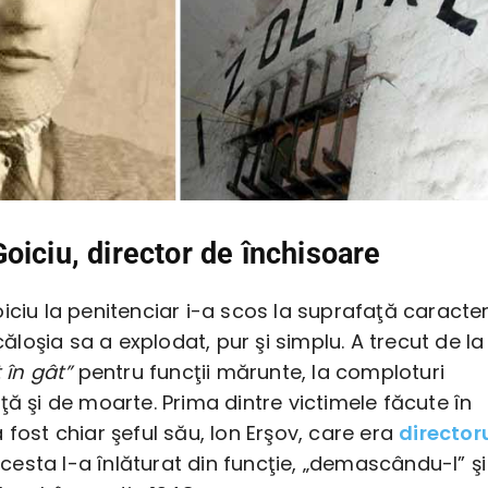
oiciu, director de închisoare
iciu la penitenciar i-a scos la suprafaţă caracter
icăloşia sa a explodat, pur şi simplu. A trecut de la
 în gât”
pentru funcţii mărunte, la comploturi
ţă şi de moarte. Prima dintre victimele făcute în
 fost chiar şeful său, Ion Erşov, care era
director
 acesta l-a înlăturat din funcţie, „demascându-l” şi