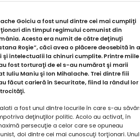
rache Goiciu a fost unul dintre cei mai cumpliţi
rţionari din timpul regimului comunist din
mânia. Acesta era numit de către deţinuţi
atana Roşie”, căci avea o plăcere deosebită în 
 şi intelectualii la chinuri cumplite. Printre miile
au fost torturaţi de el s-au numărat şi marii
 Iuliu Maniu şi Ion Mihalache. Trei dintre fiii
au făcut carieră în Securitate, fiind la rândul lor
trocităţi.
lati a fost unul dintre locurile în care s-au săvâr
mpotriva deţinuţilor politic. Acolo au activat, în
aximă persecuţie a celor care se opuneau
nist, doi dintre cei mai cunoscuţi torţionari. Unul