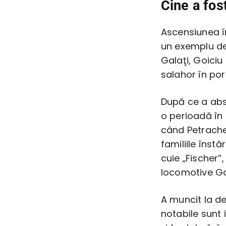
Cine a fos
Ascensiunea în
un exemplu de 
Galaţi, Goiciu
salahor în por
După ce a abso
o perioadă în
când Petrache
familiile înstă
cuie „Fischer”
locomotive Gal
A muncit la de
notabile sunt 