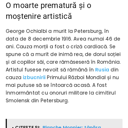
O moarte prematură și o
moștenire artistică
George Ochialbi a murit la Petersburg, în
data de 8 decembrie 1916. Avea numai 46 de
ani. Cauza morții a fost o criză cardiacă. Se
spune că a murit de inimă rea, de dorul soției
și al copiilor săi, care rămăseseră în România.
Artistul fusese nevoit să rămână în
Rusia
din
cauza
izbucnirii
Primului Război Mondial și nu
mai putuse să se întoarcă acasă. A fost
înmormântat cu onoruri militare la cimitirul
Smolensk din Petersburg.
• CITEŞTE ŞI:
Blanche Monnier: tânăra