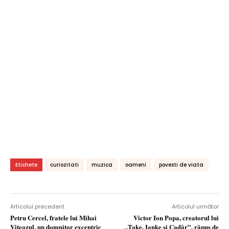
Etichete
curiozitati
muzica
oameni
povesti de viata
Articolul precedent
Articolul următor
Petru Cercel, fratele lui Mihai
Victor Ion Popa, creatorul lui
Viteazul, un domnitor excentric
„Take, Ianke şi Cadâr”, răpus de