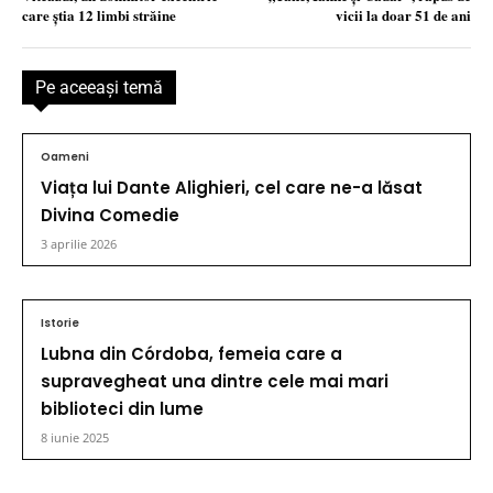
care ştia 12 limbi străine
vicii la doar 51 de ani
Pe aceeaşi temă
Oameni
Viața lui Dante Alighieri, cel care ne-a lăsat
Divina Comedie
3 aprilie 2026
Istorie
Lubna din Córdoba, femeia care a
supravegheat una dintre cele mai mari
biblioteci din lume
8 iunie 2025