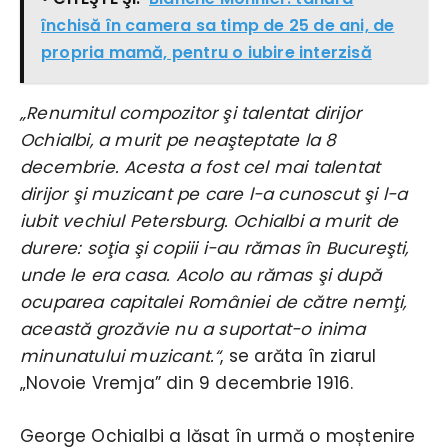
închisă în camera sa timp de 25 de ani, de
propria mamă, pentru o iubire interzisă
„Renumitul compozitor şi talentat dirijor
Ochialbi, a murit pe neaşteptate la 8
decembrie. Acesta a fost cel mai talentat
dirijor şi muzicant pe care l-a cunoscut şi l-a
iubit vechiul Petersburg. Ochialbi a murit de
durere: soţia şi copiii i-au rămas în Bucureşti,
unde le era casa. Acolo au rămas şi după
ocuparea capitalei României de către nemţi,
această grozăvie nu a suportat-o inima
minunatului muzicant.“
, se arăta în ziarul
„Novoie Vremja” din 9 decembrie 1916.
George Ochialbi a lăsat în urmă o moștenire