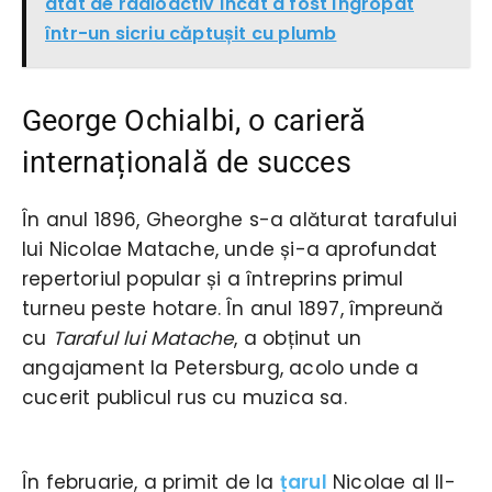
atât de radioactiv încât a fost îngropat
într-un sicriu căptușit cu plumb
George Ochialbi, o carieră
internațională de succes
În anul 1896, Gheorghe s-a alăturat tarafului
lui Nicolae Matache, unde și-a aprofundat
repertoriul popular și a întreprins primul
turneu peste hotare. În anul 1897, împreună
cu
Taraful lui Matache
, a obținut un
angajament la Petersburg, acolo unde a
cucerit publicul rus cu muzica sa.
În februarie, a primit de la
țarul
Nicolae al II-