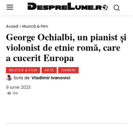
Acasă
Muzică & Film
George Ochialbi, un pianist și
violonist de etnie romă, care
a cucerit Europa
MUZICĂ & FILM
ARTĂ
OAMENI
Scris de
Vladimir Ivanovici
9 iunie 2023
196