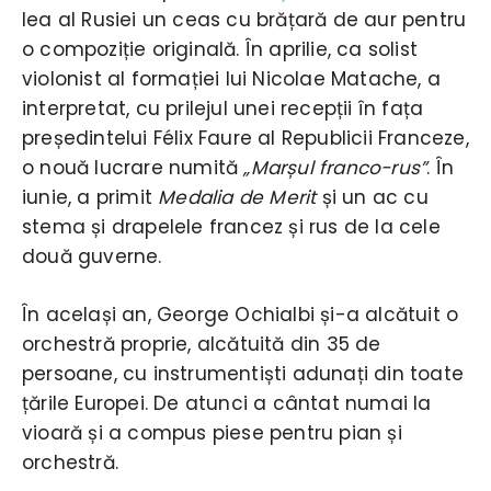
lea al Rusiei un ceas cu brățară de aur pentru
o compoziție originală. În aprilie, ca solist
violonist al formației lui Nicolae Matache, a
interpretat, cu prilejul unei recepții în fața
președintelui Félix Faure al Republicii Franceze,
o nouă lucrare numită
„Marșul franco-rus”
. În
iunie, a primit
Medalia de Merit
și un ac cu
stema și drapelele francez și rus de la cele
două guverne.
În același an, George Ochialbi și-a alcătuit o
orchestră proprie, alcătuită din 35 de
persoane, cu instrumentiști adunați din toate
țările Europei. De atunci a cântat numai la
vioară și a compus piese pentru pian și
orchestră.