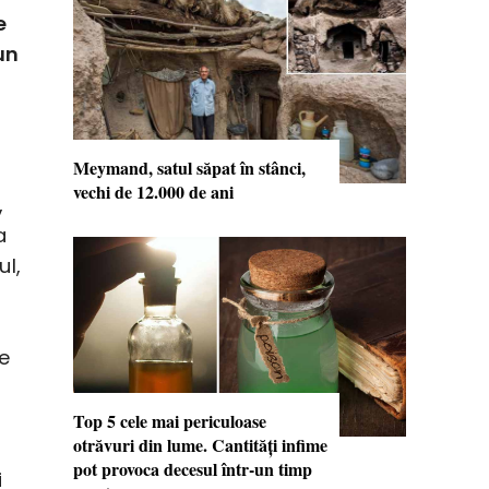
e
un
Meymand, satul săpat în stânci,
vechi de 12.000 de ani
,
a
ul,
ne
Top 5 cele mai periculoase
otrăvuri din lume. Cantităţi infime
pot provoca decesul într-un timp
i