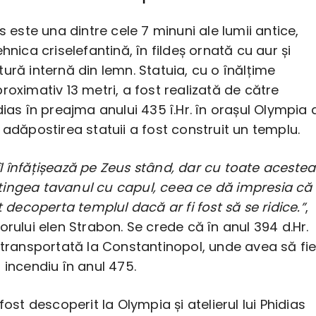
us este una dintre cele 7 minuni ale lumii antice,
hnica criselefantină, în fildeș ornată cu aur și
ură internă din lemn. Statuia, cu o înălțime
roximativ 13 metri, a fost realizată de către
dias în preajma anului 435 î.Hr. în orașul Olympia 
 adăpostirea statuii a fost construit un templu.
îl înfățișează pe Zeus stând, dar cu toate acestea
ingea tavanul cu capul, ceea ce dă impresia că
ut decoperta templul dacă ar fi fost să se ridice.”
,
orului elen Strabon. Se crede că în anul 394 d.Hr.
 transportată la Constantinopol, unde avea să fi
 incendiu în anul 475.
fost descoperit la Olympia și atelierul lui Phidias