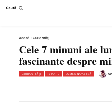
Caută
Acasă
Curiozităţi
Cele 7 minuni ale lum
fascinante despre min
Sc
CURIOZITĂŢI
ISTORIE
LUMEA NOASTRĂ
Distribuie