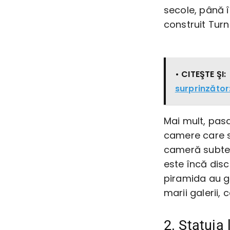
secole, până î
construit Turnu
• CITEŞTE ŞI:
surprinzător
Mai mult, pas
camere care s
cameră subte
este încă disc
piramida au g
marii galerii,
2. Statuia