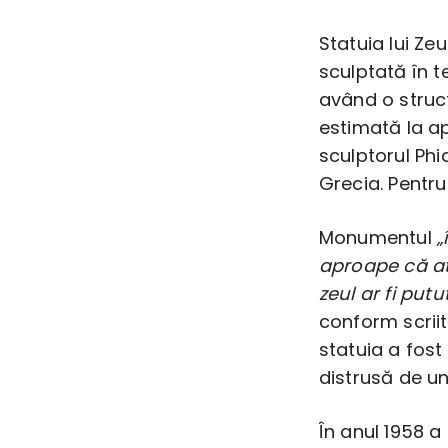
Statuia lui Ze
sculptată în te
având o struct
estimată la ap
sculptorul Phi
Grecia. Pentru
Monumentul
„
aproape că at
zeul ar fi put
conform scriit
statuia a fost
distrusă de un
În anul 1958 a 