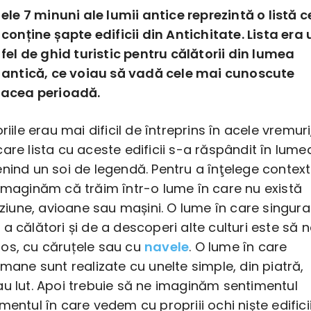
ele 7 minuni ale lumii antice reprezintă o listă c
conține șapte edificii din Antichitate. Lista era 
fel de ghid turistic pentru călătorii din lumea
antică, ce voiau să vadă cele mai cunoscute
n acea perioadă.
riile erau mai dificil de întreprins în acele vremuri
are lista cu aceste edificii s-a răspândit în lume
nind un soi de legendă. Pentru a înţelege context
 imaginăm că trăim într-o lume în care nu există
viziune, avioane sau mașini. O lume în care singura
a călători și de a descoperi alte culturi este să 
os, cu căruțele sau cu
navele
. O lume în care
umane sunt realizate cu unelte simple, din piatră,
au lut. Apoi trebuie să ne imaginăm sentimentul
mentul în care vedem cu propriii ochi niște edifici