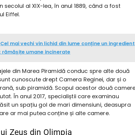
n secolul al XIX-lea, în anul 1889, când a fost
l Eiffel.
Cel mai vechi vin lichid din lume conține un ingredient
: rămășițe umane incinerate
ajele din Marea Piramidă conduc spre alte două
unt cunoscute drept Camera Reginei, dar și o
rană, sub piramidă. Scopul acestor două camer
utat. În anul 2017, specialiștii care examinau
ăsit un spațiu gol de mari dimensiuni, deasupra
 care ar mai putea conține și alte camere.
 lui Zeus din Olimpia