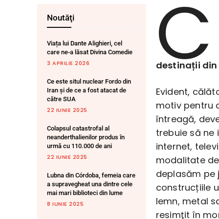
C
Noutăţi
Viața lui Dante Alighieri, cel
care ne-a lăsat Divina Comedie
3 APRILIE 2026
destinații di
Ce este situl nuclear Fordo din
Evident, călăto
Iran și de ce a fost atacat de
către SUA
motiv pentru c
22 IUNIE 2025
întreagă, deve
Colapsul catastrofal al
trebuie să ne
neanderthalienilor produs în
internet, tele
urmă cu 110.000 de ani
22 IUNIE 2025
modalitate de 
deplasăm pe j
Lubna din Córdoba, femeia care
a supravegheat una dintre cele
construcțiile 
mai mari biblioteci din lume
lemn, metal s
8 IUNIE 2025
resimţit în mo