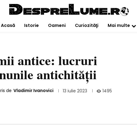
Acasă
Istorie
Oameni
Curiozităţi
Mai multe
ii antice: lucruri
unile antichităţii
ris de
Vladimir Ivanovici
1495
13 iulie 2023