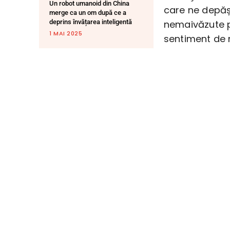
Un robot umanoid din China
care ne depășe
merge ca un om după ce a
deprins învățarea inteligentă
nemaivăzute p
1 MAI 2025
sentiment de 