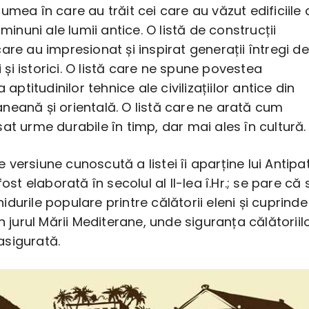
umea în care au trăit cei care au văzut edificiile 
 minuni ale lumii antice. O listă de construcții
are au impresionat și inspirat generații întregi de
ti și istorici. O listă care ne spune povestea
a aptitudinilor tehnice ale civilizațiilor antice din
neană și orientală. O listă care ne arată cum
at urme durabile în timp, dar mai ales în cultură.
versiune cunoscută a listei îi aparține lui Antipa
fost elaborată în secolul al II-lea î.Hr.; se pare că 
durile populare printre călătorii eleni și cuprinde
in jurul Mării Mediterane, unde siguranța călătoriil
sigurată.