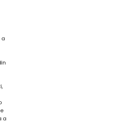
 a
din
i,
o
ge
a a