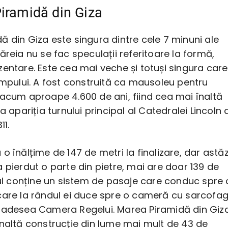
iramidă din Giza
 din Giza este singura dintre cele 7 minuni ale
ăreia nu se fac speculații referitoare la formă,
entare. Este cea mai veche și totuși singura care
impului. A fost construită ca mausoleu pentru
 acum aproape 4.600 de ani, fiind cea mai înaltă
a apariția turnului principal al Catedralei Lincoln 
11.
o înălțime de 147 de metri la finalizare, dar astăz
 pierdut o parte din pietre, mai are doar 139 de
rul conține un sistem de pasaje care conduc spre 
care la rândul ei duce spre o cameră cu sarcofa
 adesea Camera Regelui. Marea Piramidă din Giz
înaltă construcție din lume mai mult de 43 de