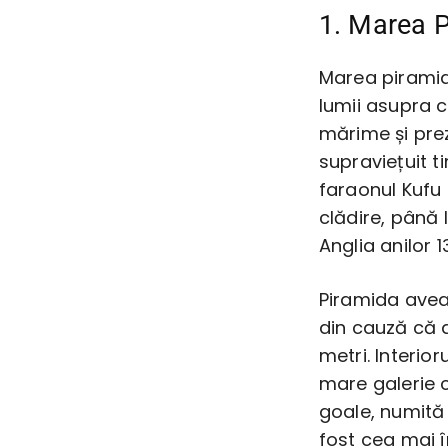
1. Marea P
Marea piramidă
lumii asupra c
mărime și prez
supraviețuit t
faraonul Kufu
clădire, până l
Anglia anilor 13
Piramida avea 
din cauză că a
metri. Interio
mare galerie 
goale, numită
fost cea mai 