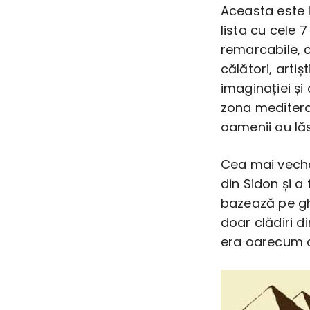
Aceasta este l
lista cu cele 7
remarcabile, c
călători, artiș
imaginației și 
zona meditera
oamenii au lăs
Cea mai veche 
din Sidon și a 
bazează pe ghi
doar clădiri d
era oarecum a