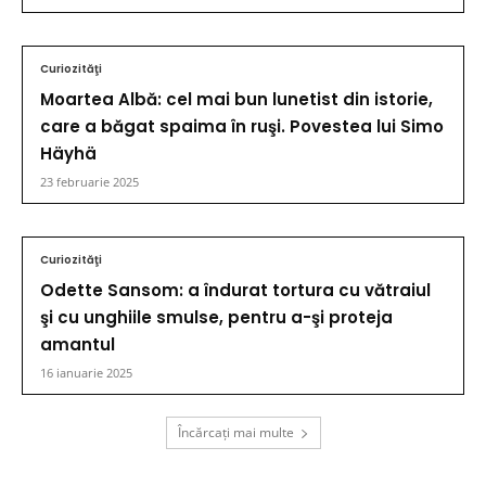
Curiozităţi
Moartea Albă: cel mai bun lunetist din istorie,
care a băgat spaima în ruşi. Povestea lui Simo
Häyhä
23 februarie 2025
Curiozităţi
Odette Sansom: a îndurat tortura cu vătraiul
şi cu unghiile smulse, pentru a-şi proteja
amantul
16 ianuarie 2025
Încărcați mai multe