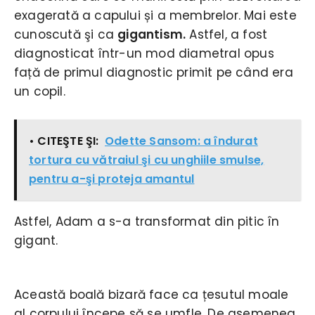
exagerată a capului și a membrelor. Mai este
cunoscută şi ca
gigantism.
Astfel, a fost
diagnosticat într-un mod diametral opus
față de primul diagnostic primit pe când era
un copil.
• CITEŞTE ŞI:
Odette Sansom: a îndurat
tortura cu vătraiul şi cu unghiile smulse,
pentru a-şi proteja amantul
Astfel, Adam a s-a transformat din pitic în
gigant.
Această boală bizară face ca țesutul moale
al corpului începe să se umfle. De asemenea,