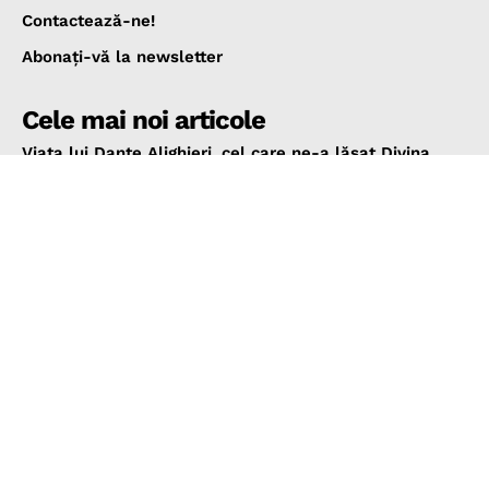
Contactează-ne!
Abonaţi-vă la newsletter
Cele mai noi articole
Viața lui Dante Alighieri, cel care ne-a lăsat Divina
Comedie
OAMENI
3 aprilie 2026
Ce este situl nuclear Fordo din Iran și de ce a fost
atacat de către SUA
NOUTĂŢI ŞI ŞTIRI
22 iunie 2025
Colapsul catastrofal al neanderthalienilor produs în
urmă cu 110.000 de ani
CURIOZITĂŢI
22 iunie 2025