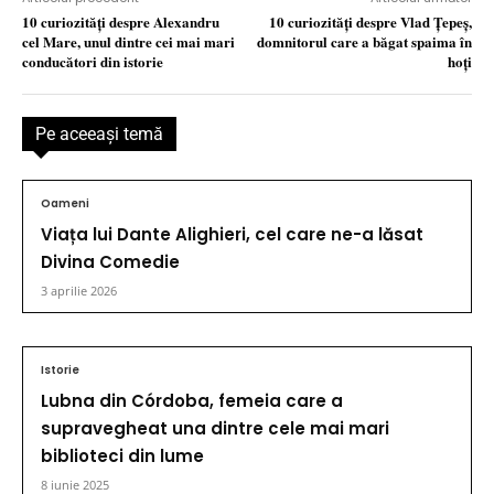
10 curiozităţi despre Alexandru
10 curiozităţi despre Vlad Ţepeş,
cel Mare, unul dintre cei mai mari
domnitorul care a băgat spaima în
conducători din istorie
hoţi
Pe aceeaşi temă
Oameni
Viața lui Dante Alighieri, cel care ne-a lăsat
Divina Comedie
3 aprilie 2026
Istorie
Lubna din Córdoba, femeia care a
supravegheat una dintre cele mai mari
biblioteci din lume
8 iunie 2025