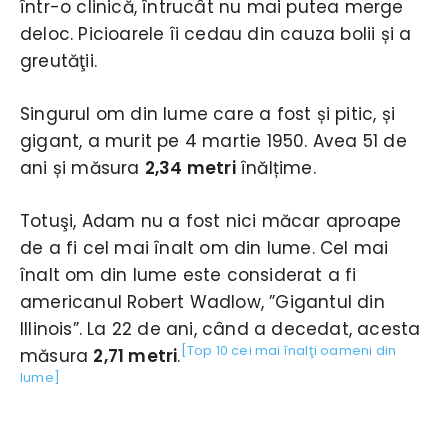
într-o clinică, întrucât nu mai putea merge
deloc. Picioarele îi cedau din cauza bolii și a
greutăţii.
Singurul om din lume care a fost și pitic, și
gigant, a murit pe 4 martie 1950. Avea 51 de
ani și măsura
2,34 metri
înălțime.
Totuşi, Adam nu a fost nici măcar aproape
de a fi cel mai înalt om din lume. Cel mai
înalt om din lume este considerat a fi
americanul Robert Wadlow, ”Gigantul din
Illinois”. La 22 de ani, când a decedat, acesta
[Top 10 cei mai înalţi oameni din
măsura
2,71 metri
.
lume]